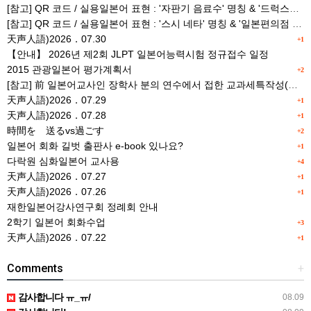
[참고] QR 코드 / 실용일본어 표현 : '자판기 음료수' 명칭 & '드럭스토어 약품명' 알아맞히기
[참고] QR 코드 / 실용일본어 표현 : '스시 네타' 명칭 & '일본편의점 상품명' 학습 게임
天声人語)2026．07.30
+1
【안내】 2026년 제2회 JLPT 일본어능력시험 정규접수 일정
2015 관광일본어 평가계획서
+2
[참고] 前 일본어교사인 장학사 분의 연수에서 접한 교과세특작성(매력있는 세특) Tip
天声人語)2026．07.29
+1
天声人語)2026．07.28
+1
時間を 送るvs過ごす
+2
일본어 회화 길벗 출판사 e-book 있나요?
+1
다락원 심화일본어 교사용
+4
天声人語)2026．07.27
+1
天声人語)2026．07.26
+1
재한일본어강사연구회 정례회 안내
2학기 일본어 회화수업
+3
天声人語)2026．07.22
+1
Comments
+
감사합니다 ㅠ_ㅠ/
08.09