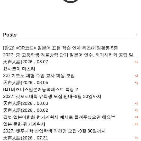
Posts
+
[참고] <QR코드> 일본어 표현 학습 연계 퀴즈/게임활동 5종
2027. 중·고등학생 겨울방학 단기 일본어 연수, 히가시카와 공립 일본어학교 프로그램 사전안내
天声人語)2026．08.07
+1
요사코이 마츠리
3차 기모노 체험 수업 교사 학생 모집
+2
天声人語)2026．08.05
+1
BJT비즈니스일본어능력테스트 특징-2
2027. 삿포로대학 유학생 모집 안내~9월 30일까지
天声人語)2026．08.03
+1
天声人語)2026．08.02
+1
길벗 일본어회화 평가계획서 예시로 올려주셨으면 해요^^
+3
일본 문화 평가계획서
+1
2027. 벳푸대학 신입학생 약간명 모집~9월 30일까지
天声人語)2026．07.31
+1