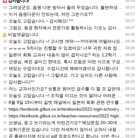
감사합니다!
08.09
그려셨군요..음원 다운 받아서 올려 두었습니다. 불편하셨네요..죄송합니다..
08.07
이거 음원다운이 안되는데, 저만 그런가요??
08.07
오늘도 고맙습니다.~ 감사해요! ^^
08.07
그럼요..동경 현지에서 전문가로 활동하시는 기모노 강사 이십니다.
08.07
비밀댓글입니다.
08.06
오늘도 고맙습니다.~! 고시엔 개먁~~~!!!더위에 어떨라나요...감사합니다. ^^
08.06
ㅠㅠㅠㅠ 5차시는 진행할 수 있겠어요! 너무 귀한 자료 정말 감사합니다!!!
08.06
일본어 회화 교과서 내용이 많이 겹치나요? 저는 1,2학기 출판사가 달라서인지, 회화 단어와 분량이 더 많다…
08.06
선생님, 예전 글이긴 한데요. 혹시 모둠은 어떤 식으로 구성하셨을까요? 진단평가를 보시고 모둠장(도우미학생)…
08.06
재밌는 수업이네요. 수업시간에 해봐야겠어요 감사합니다
08.05
오늘도 고맙습니다.~! 그렇네요. 가고 싶어도 다른 사람에게 민폐는 안되는 것... 감사해요. ^^
08.05
감사합니다^^
08.05
어느 교과서인가요? 보통은 원어민 검수를 다 할 것 같은데...
08.04
오늘도 고맙습니다.~! 조직을 이끄는 것이 얼마나 어려운 일일까요? 우선 봉사하는 마음이 필요!!! 감사해요…
08.04
8월 9일 19시부터 길벗 채널에서 일본어 회화 관련 연수를 저작 직강으로 한다고 합니다. 많이 도움이 되실…
08.04
https://textbook.gilbut.co.kr/textbooks/2022-high-school-jap…
08.04
https://textbook.gilbut.co.kr/teacher-resources/2022-high-sc…
08.04
선생님, 듣고 쓰기라는게 어떤건가요? 예상문장 20~30개 중 몇개를 틀어주고 들리는대로 쓰는 건가요? 자세…
08.03
성취기준은 있습니다. 다만 자세하지 않아서 교과서 내용에 맞게 좀 더 구체적으로 재구조화를 하신 선생님이 계…
08.03
곧 홈페이지에 지도서 pdf 업로드한다고 합니다. 이번 주나 다음 주에 e-book 기반 전자저작물도 업로드…
08.03