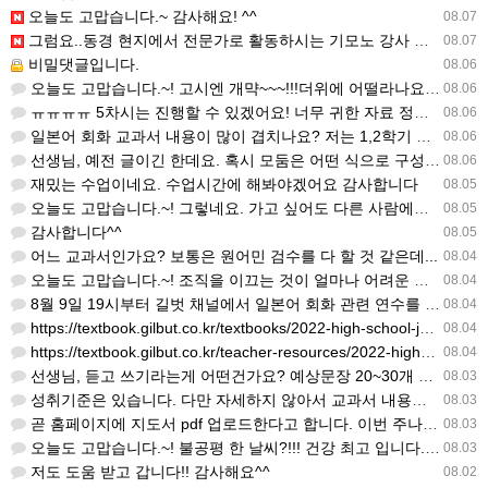
오늘도 고맙습니다.~ 감사해요! ^^
08.07
그럼요..동경 현지에서 전문가로 활동하시는 기모노 강사 이십니다.
08.07
비밀댓글입니다.
08.06
오늘도 고맙습니다.~! 고시엔 개먁~~~!!!더위에 어떨라나요...감사합니다. ^^
08.06
ㅠㅠㅠㅠ 5차시는 진행할 수 있겠어요! 너무 귀한 자료 정말 감사합니다!!!
08.06
일본어 회화 교과서 내용이 많이 겹치나요? 저는 1,2학기 출판사가 달라서인지, 회화 단어와 분량이 더 많다…
08.06
선생님, 예전 글이긴 한데요. 혹시 모둠은 어떤 식으로 구성하셨을까요? 진단평가를 보시고 모둠장(도우미학생)…
08.06
재밌는 수업이네요. 수업시간에 해봐야겠어요 감사합니다
08.05
오늘도 고맙습니다.~! 그렇네요. 가고 싶어도 다른 사람에게 민폐는 안되는 것... 감사해요. ^^
08.05
감사합니다^^
08.05
어느 교과서인가요? 보통은 원어민 검수를 다 할 것 같은데...
08.04
오늘도 고맙습니다.~! 조직을 이끄는 것이 얼마나 어려운 일일까요? 우선 봉사하는 마음이 필요!!! 감사해요…
08.04
8월 9일 19시부터 길벗 채널에서 일본어 회화 관련 연수를 저작 직강으로 한다고 합니다. 많이 도움이 되실…
08.04
https://textbook.gilbut.co.kr/textbooks/2022-high-school-jap…
08.04
https://textbook.gilbut.co.kr/teacher-resources/2022-high-sc…
08.04
선생님, 듣고 쓰기라는게 어떤건가요? 예상문장 20~30개 중 몇개를 틀어주고 들리는대로 쓰는 건가요? 자세…
08.03
성취기준은 있습니다. 다만 자세하지 않아서 교과서 내용에 맞게 좀 더 구체적으로 재구조화를 하신 선생님이 계…
08.03
곧 홈페이지에 지도서 pdf 업로드한다고 합니다. 이번 주나 다음 주에 e-book 기반 전자저작물도 업로드…
08.03
오늘도 고맙습니다.~! 불공평 한 날씨?!!! 건강 최고 입니다. ^^
08.03
저도 도움 받고 갑니다!! 감사해요^^
08.02