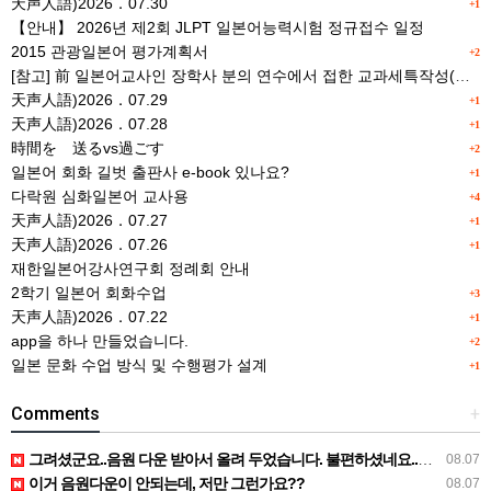
天声人語)2026．07.30
+1
【안내】 2026년 제2회 JLPT 일본어능력시험 정규접수 일정
2015 관광일본어 평가계획서
+2
[참고] 前 일본어교사인 장학사 분의 연수에서 접한 교과세특작성(매력있는 세특) Tip
天声人語)2026．07.29
+1
天声人語)2026．07.28
+1
時間を 送るvs過ごす
+2
일본어 회화 길벗 출판사 e-book 있나요?
+1
다락원 심화일본어 교사용
+4
天声人語)2026．07.27
+1
天声人語)2026．07.26
+1
재한일본어강사연구회 정례회 안내
2학기 일본어 회화수업
+3
天声人語)2026．07.22
+1
app을 하나 만들었습니다.
+2
일본 문화 수업 방식 및 수행평가 설계
+1
Comments
+
그려셨군요..음원 다운 받아서 올려 두었습니다. 불편하셨네요..죄송합니다..
08.07
이거 음원다운이 안되는데, 저만 그런가요??
08.07