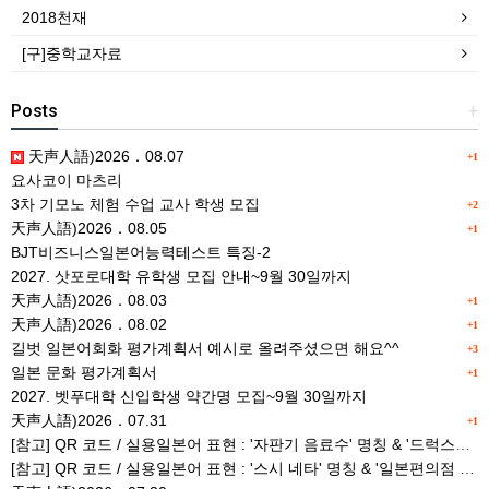
2018천재
[구]중학교자료
Posts
+
天声人語)2026．08.07
+1
요사코이 마츠리
3차 기모노 체험 수업 교사 학생 모집
+2
天声人語)2026．08.05
+1
BJT비즈니스일본어능력테스트 특징-2
2027. 삿포로대학 유학생 모집 안내~9월 30일까지
天声人語)2026．08.03
+1
天声人語)2026．08.02
+1
길벗 일본어회화 평가계획서 예시로 올려주셨으면 해요^^
+3
일본 문화 평가계획서
+1
2027. 벳푸대학 신입학생 약간명 모집~9월 30일까지
天声人語)2026．07.31
+1
[참고] QR 코드 / 실용일본어 표현 : '자판기 음료수' 명칭 & '드럭스토어 약품명' 알아맞히기
[참고] QR 코드 / 실용일본어 표현 : '스시 네타' 명칭 & '일본편의점 상품명' 학습 게임