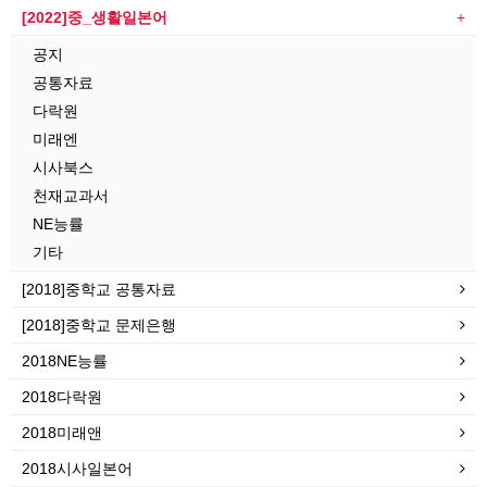
[2022]중_생활일본어
공지
공통자료
다락원
미래엔
시사북스
천재교과서
NE능률
기타
[2018]중학교 공통자료
[2018]중학교 문제은행
2018NE능률
2018다락원
2018미래앤
2018시사일본어