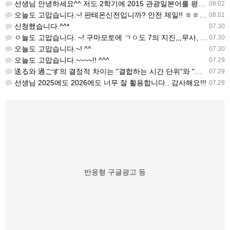
선생님 안녕하세요^^ 저도 2학기에 2015 관광일본어를 평가계획을 세우려고 하는데. ..아무리 찾아도 없어…
08.02
오늘도 고맙습니다.~! 판테온신전입니까? 안전 제일!! ㅎㅎ 감사해요. ^^
08.01
신청했습니다.^^*
07.30
ㅇ늘도 고맙습니다. ~! 구마모토에 ㄱㅇ도 7의 지진,,,무사, 안전을 기도 합니다. 감사해요...
07.30
오늘도 고맙습니다.~! ^^
07.30
오늘도 고맙습니다.~~~~!! ^^^
07.29
送る와 過ごす의 결정적 차이는 "결합하는 시간 단위"와 "묘사 대상"입니다. 過ごす 하루, 오후, 주말, 휴…
07.29
선생님 2025에도 2026에도 너무 잘 활용합니다.. 감사해요!!!
07.28
반응형 구글광고 등