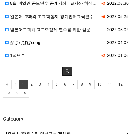
5월 경일연 공모연수 공개강좌 - 교사와 학생이 함께하…
2022.05.30
+3
일본어 교과와 고교학점제-경기언어교육연수원 연수 신청안…
2022.05.25
+6
일본어교과와 고교학점제 연수를 위한 설문
2022.05.02
がざだばぱsong
2022.04.07
1정연수
2022.01.06
+2
1
2
3
4
5
6
7
8
9
10
11
12
13
Category
[긴급!]온라인수업 정보교류 게시판