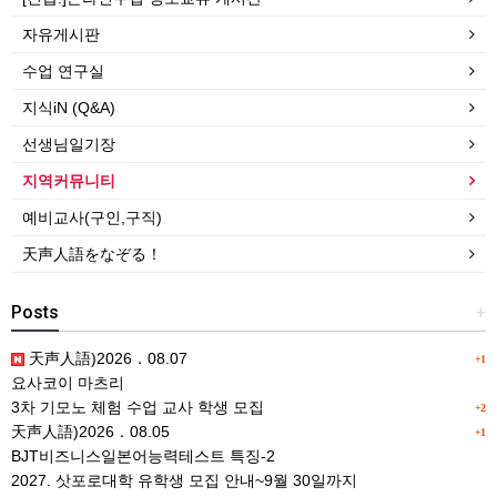
자유게시판
수업 연구실
지식iN (Q&A)
선생님일기장
지역커뮤니티
예비교사(구인,구직)
天声人語をなぞる！
Posts
+
天声人語)2026．08.07
+1
요사코이 마츠리
3차 기모노 체험 수업 교사 학생 모집
+2
天声人語)2026．08.05
+1
BJT비즈니스일본어능력테스트 특징-2
2027. 삿포로대학 유학생 모집 안내~9월 30일까지