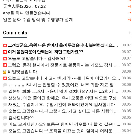
天声人語)2026．07.22
+1
app을 하나 만들었습니다.
+2
일본 문화 수업 방식 및 수행평가 설계
+1
Comments
+
그려셨군요..음원 다운 받아서 올려 두었습니다. 불편하셨네요..죄송합니다..
08.07
이거 음원다운이 안되는데, 저만 그런가요??
08.07
오늘도 고맙습니다.~ 감사해요! ^^
08.07
그럼요..동경 현지에서 전문가로 활동하시는 기모노 강사 이십니다.
08.07
비밀댓글입니다.
08.06
오늘도 고맙습니다.~! 고시엔 개먁~~~!!!더위에 어떨라나요...감사합니다. ^^
08.06
ㅠㅠㅠㅠ 5차시는 진행할 수 있겠어요! 너무 귀한 자료 정말 감사합니다!!!
08.06
일본어 회화 교과서 내용이 많이 겹치나요? 저는 1,2학기 출판사가 달라서인지, 회화 단어와 분량이 더 많다…
08.06
선생님, 예전 글이긴 한데요. 혹시 모둠은 어떤 식으로 구성하셨을까요? 진단평가를 보시고 모둠장(도우미학생)…
08.06
재밌는 수업이네요. 수업시간에 해봐야겠어요 감사합니다
08.05
오늘도 고맙습니다.~! 그렇네요. 가고 싶어도 다른 사람에게 민폐는 안되는 것... 감사해요. ^^
08.05
감사합니다^^
08.05
어느 교과서인가요? 보통은 원어민 검수를 다 할 것 같은데...
08.04
오늘도 고맙습니다.~! 조직을 이끄는 것이 얼마나 어려운 일일까요? 우선 봉사하는 마음이 필요!!! 감사해요…
08.04