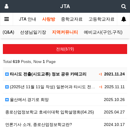
JTA
JTA 안내
사랑방
중학교자료
고등학교자료
멀티
 (Q&A)
선생님일기장
지역커뮤니티
예비교사(구인,구직)
전체(619)
Total
619
Posts, Now
1
Page
타시도 전출(시도교류) 정보 공유 카테고리
2021.11.24
+1
(2025년 11월 11일 작성) 일본어과 타시도 전출…
2025.11.11
+1
울산에서.경기로 희망
2025.10.26
종로산업정보학교 호세이대학 입학설명회(04.25)
2025.04.27
언론기사 소개, 종로산업정보학교란?
2024.10.17