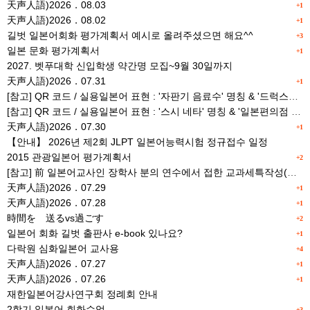
天声人語)2026．08.03
+1
天声人語)2026．08.02
+1
길벗 일본어회화 평가계획서 예시로 올려주셨으면 해요^^
+3
일본 문화 평가계획서
+1
2027. 벳푸대학 신입학생 약간명 모집~9월 30일까지
天声人語)2026．07.31
+1
[참고] QR 코드 / 실용일본어 표현 : '자판기 음료수' 명칭 & '드럭스토어 약품명' 알아맞히기
[참고] QR 코드 / 실용일본어 표현 : '스시 네타' 명칭 & '일본편의점 상품명' 학습 게임
天声人語)2026．07.30
+1
【안내】 2026년 제2회 JLPT 일본어능력시험 정규접수 일정
2015 관광일본어 평가계획서
+2
[참고] 前 일본어교사인 장학사 분의 연수에서 접한 교과세특작성(매력있는 세특) Tip
天声人語)2026．07.29
+1
天声人語)2026．07.28
+1
時間を 送るvs過ごす
+2
일본어 회화 길벗 출판사 e-book 있나요?
+1
다락원 심화일본어 교사용
+4
天声人語)2026．07.27
+1
天声人語)2026．07.26
+1
재한일본어강사연구회 정례회 안내
2학기 일본어 회화수업
+3