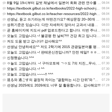
8월 9일 19시부터 길벗 채널에서 일본어 회화 관련 연수를 저작 직강으로 한다고 합니다. 많이 도움이 되실…
08.04
https://textbook.gilbut.co.kr/textbooks/2022-high-school-jap…
08.04
https://textbook.gilbut.co.kr/teacher-resources/2022-high-sc…
08.04
선생님, 듣고 쓰기라는게 어떤건가요? 예상문장 20~30개 중 몇개를 틀어주고 들리는대로 쓰는 건가요? 자세…
08.03
성취기준은 있습니다. 다만 자세하지 않아서 교과서 내용에 맞게 좀 더 구체적으로 재구조화를 하신 선생님이 계…
08.03
곧 홈페이지에 지도서 pdf 업로드한다고 합니다. 이번 주나 다음 주에 e-book 기반 전자저작물도 업로드…
08.03
오늘도 고맙습니다.~! 불공평 한 날씨?!!! 건강 최고 입니다. ^^
08.03
저도 도움 받고 갑니다!! 감사해요^^
08.02
선생님 안녕하세요^^ 저도 2학기에 2015 관광일본어를 평가계획을 세우려고 하는데. ..아무리 찾아도 없어…
08.02
오늘도 고맙습니다.~! 판테온신전입니까? 안전 제일!! ㅎㅎ 감사해요. ^^
08.01
신청했습니다.^^*
07.30
ㅇ늘도 고맙습니다. ~! 구마모토에 ㄱㅇ도 7의 지진,,,무사, 안전을 기도 합니다. 감사해요...
07.30
오늘도 고맙습니다.~! ^^
07.30
오늘도 고맙습니다.~~~~!! ^^^
07.29
送る와 過ごす의 결정적 차이는 "결합하는 시간 단위"와 "묘사 대상"입니다. 過ごす 하루, 오후, 주말, 휴…
07.29
선생님 2025에도 2026에도 너무 잘 활용합니다.. 감사해요!!!
07.28