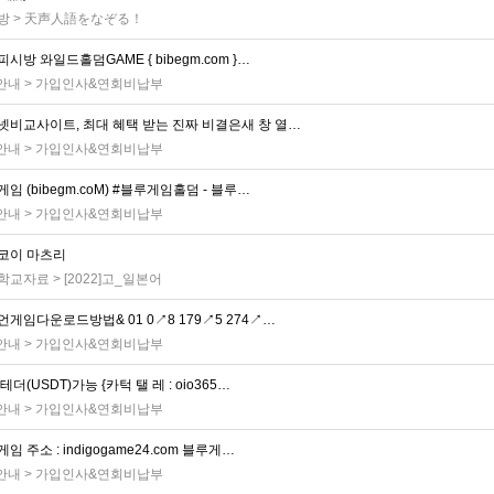
방
>
天声人語をなぞる！
시방 와일드홀덤GAME { bibegm.com }…
 안내
>
가입인사&연회비납부
넷비교사이트, 최대 혜택 받는 진짜 비결은새 창 열…
 안내
>
가입인사&연회비납부
임 (bibegm.coM) #블루게임홀덤 - 블루…
 안내
>
가입인사&연회비납부
코이 마츠리
학교자료
>
[2022]고_일본어
게임다운로드방법& 01 0↗8 179↗5 274↗…
 안내
>
가입인사&연회비납부
테더(USDT)가능 {카턱 탤 레 : oio365…
 안내
>
가입인사&연회비납부
임 주소 : indigogame24.com 블루게…
 안내
>
가입인사&연회비납부