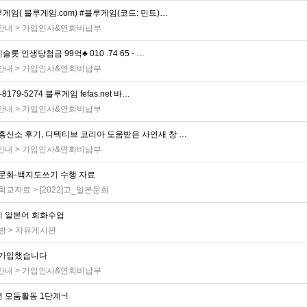
게임( 블루게임.com) #블루게임(코드: 민트)…
 안내
>
가입인사&연회비납부
슬롯 인생당첨금 99억♣ 010 .74 65 - …
 안내
>
가입인사&연회비납부
-8179-5274 블루게임 fefas.net 바…
 안내
>
가입인사&연회비납부
흥신소 후기, 디텍티브 코리아 도움받은 사연새 창 …
 안내
>
가입인사&연회비납부
문화-백지도쓰기 수행 자료
학교자료
>
[2022]고_일본문화
기 일본어 회화수업
방
>
자유게시판
가입했습니다
 안내
>
가입인사&연회비납부
 모둠활동 1단계~!