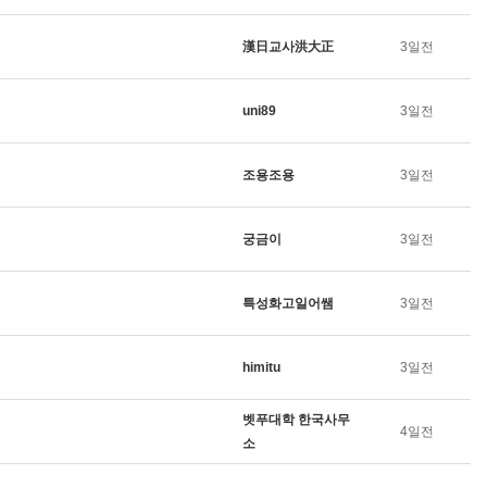
漢日교사洪大正
3일전
uni89
3일전
조용조용
3일전
궁금이
3일전
특성화고일어쌤
3일전
himitu
3일전
벳푸대학 한국사무
4일전
소