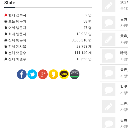
State
202
공개
현재 접속자
2 명
길벗
오늘 방문자
58 명
사랑
어제 방문자
47 명
최대 방문자
13,928 명
天声人
전체 방문자
3,565,310 명
사랑
전체 게시물
28,793 개
전체 댓글수
111,149 개
時間
전체 회원수
13,653 명
사랑
天声人
사랑
길벗
사랑
天声人
사랑
길벗
사랑