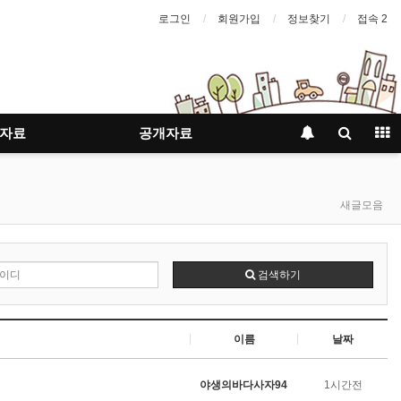
로그인
회원가입
정보찾기
접속 2
자료
공개자료
새글모음
검색하기
이름
날짜
야생의바다사자94
1시간전