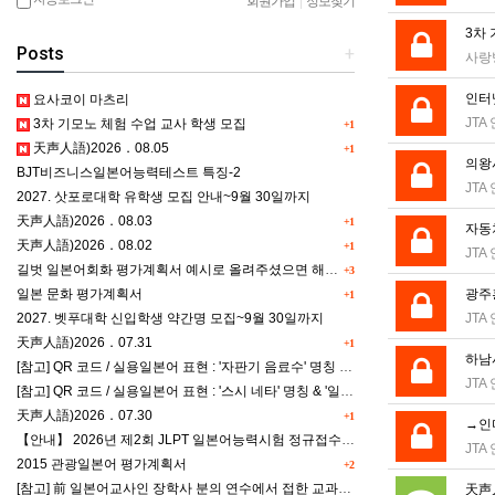
회원가입
|
정보찾기
3차
Posts
+
사랑
인터
요사코이 마츠리
JTA
3차 기모노 체험 수업 교사 학생 모집
+1
天声人語)2026．08.05
+1
의왕
BJT비즈니스일본어능력테스트 특징-2
JTA
2027. 삿포로대학 유학생 모집 안내~9월 30일까지
天声人語)2026．08.03
+1
자동
天声人語)2026．08.02
+1
JTA
길벗 일본어회화 평가계획서 예시로 올려주셨으면 해요^^
+3
일본 문화 평가계획서
광주
+1
2027. 벳푸대학 신입학생 약간명 모집~9월 30일까지
JTA
天声人語)2026．07.31
+1
하남
[참고] QR 코드 / 실용일본어 표현 : '자판기 음료수' 명칭 & '드럭스토어 약품명' 알아맞히기
JTA
[참고] QR 코드 / 실용일본어 표현 : '스시 네타' 명칭 & '일본편의점 상품명' 학습 게임
天声人語)2026．07.30
+1
→인디
【안내】 2026년 제2회 JLPT 일본어능력시험 정규접수 일정
JTA
2015 관광일본어 평가계획서
+2
[참고] 前 일본어교사인 장학사 분의 연수에서 접한 교과세특작성(매력있는 세특) Tip
天声人