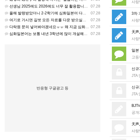
사랑
선생님 2025에도 2026에도 너무 잘 활용합니다.. 감사해요!!!
07.28
올해 발령받았더니 2-2학기에 심화일본어 다락원 교과서 채택되어 있네요. 저도 당장 다음달부터 수업을 해야하…
07.28
3차
여기로 가시면 길벗 모든 자료를 다운 받으실수 있으세요^^ https://coffee-plume-710.no…
07.28
사랑
다락원 문의 넣어봐야겠네요ㅜㅜ 왜 지금 심화일본어가 개설된지는 저도 참 의문입니다... 작년에 계셨던 선생님…
07.28
天声人
심화일본어는 보통 내년 3학년에 많이 개설해서 지금 홈페이지에 없는가보네요~ 일본어랑 생활 일본어는 다 있는…
07.28
사랑
일본
고등
신규
JTA
신규
반응형 구글광고 등
JTA
BJ
공개
天声人
사랑