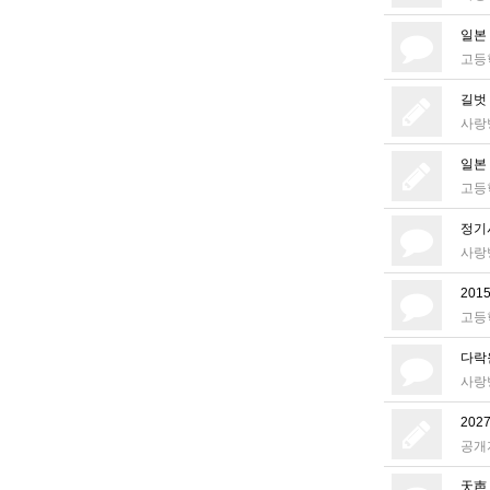
일본
고등
길벗
사랑
일본
고등
정기
사랑
20
고등
다락
사랑
202
공개
天声人