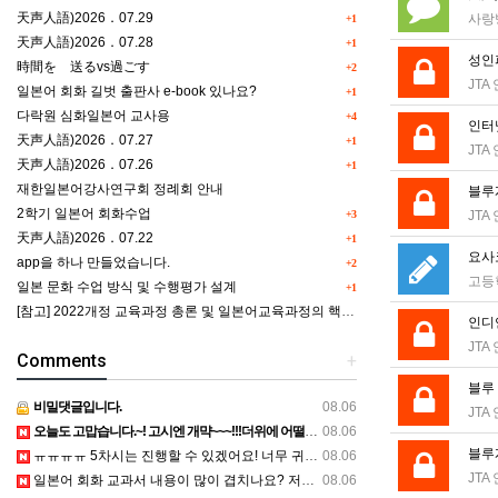
天声人語)2026．07.29
사랑
+1
天声人語)2026．07.28
+1
성인피
時間を 送るvs過ごす
+2
JTA
일본어 회화 길벗 출판사 e-book 있나요?
+1
다락원 심화일본어 교사용
+4
인터
天声人語)2026．07.27
+1
JTA
天声人語)2026．07.26
+1
재한일본어강사연구회 정례회 안내
블루게
2학기 일본어 회화수업
+3
JTA
天声人語)2026．07.22
+1
요사
app을 하나 만들었습니다.
+2
고등
일본 문화 수업 방식 및 수행평가 설계
+1
[참고] 2022개정 교육과정 총론 및 일본어교육과정의 핵심역량 인포그래픽 이미지 자료 사례(AI활용)
인디언
JTA
Comments
+
블루 
비밀댓글입니다.
08.06
JTA
오늘도 고맙습니다.~! 고시엔 개먁~~~!!!더위에 어떨라나요...감사합니다. ^^
08.06
블루게
ㅠㅠㅠㅠ 5차시는 진행할 수 있겠어요! 너무 귀한 자료 정말 감사합니다!!!
08.06
JTA
일본어 회화 교과서 내용이 많이 겹치나요? 저는 1,2학기 출판사가 달라서인지, 회화 단어와 분량이 더 많다…
08.06