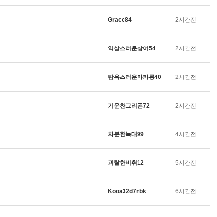
Grace84
2시간전
익살스러운상어54
2시간전
탐욕스러운마카롱40
2시간전
기운찬그리폰72
2시간전
차분한늑대99
4시간전
괴랄한비취12
5시간전
Kooa32d7nbk
6시간전