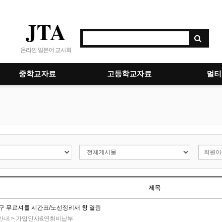
JTA
온라인 일본어 교사회
중학교자료
고등학교자료
멀티
제목
구 무료셔틀 시간표/노선정리새 창 열림
 안내
>
가입인사&연회비납부