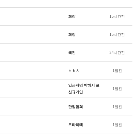
회장
15시간전
회장
15시간전
혜진
24시간전
ㅂㅎㅅ
1일전
입금자명 박혜서 로
1일전
신규가입…
한일협회
1일전
우타히메
1일전