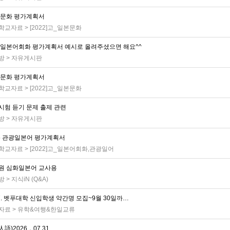
 문화 평가계획서
학교자료
>
[2022]고_일본문화
 일본어회화 평가계획서 예시로 올려주셨으면 해요^^
방
>
자유게시판
 문화 평가계획서
학교자료
>
[2022]고_일본문화
시험 듣기 문제 출제 관련
방
>
자유게시판
15 관광일본어 평가계획서
학교자료
>
[2022]고_일본어회화,관광일어
원 심화일본어 교사용
방
>
지식iN (Q&A)
7. 벳푸대학 신입학생 약간명 모집~9월 30일까…
자료
>
유학&여행&한일교류
語)2026．07.31