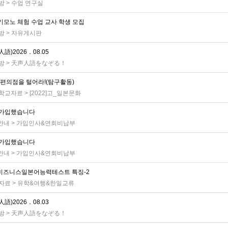
방
>
수업 연구실
 기모노 체험 수업 교사 학생 모집
방
>
자유게시판
語)2026．08.05
방
>
天声人語をなぞる！
 편의점을 털어라!(탐구활동)
학교자료
>
[2022]고_일본문화
가입했습니다
 안내
>
가입인사&연회비납부
가입했습니다
 안내
>
가입인사&연회비납부
T비즈니스일본어능력테스트 특징-2
자료
>
유학&여행&한일교류
語)2026．08.03
방
>
天声人語をなぞる！