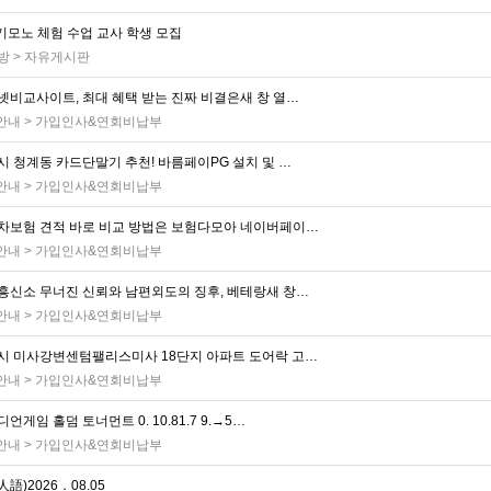
 기모노 체험 수업 교사 학생 모집
방
>
자유게시판
넷비교사이트, 최대 혜택 받는 진짜 비결은새 창 열…
 안내
>
가입인사&연회비납부
시 청계동 카드단말기 추천! 바름페이PG 설치 및 …
 안내
>
가입인사&연회비납부
차보험 견적 바로 비교 방법은 보험다모아 네이버페이…
 안내
>
가입인사&연회비납부
흥신소 무너진 신뢰와 남편외도의 징후, 베테랑새 창…
 안내
>
가입인사&연회비납부
시 미사강변센텀팰리스미사 18단지 아파트 도어락 고…
 안내
>
가입인사&연회비납부
언게임 홀덤 토너먼트 0. 10.81.7 9.→5…
 안내
>
가입인사&연회비납부
語)2026．08.05