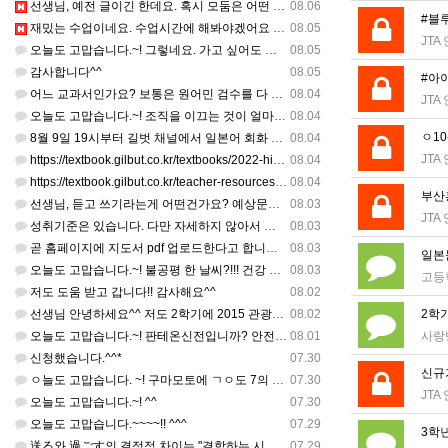
선생님, 예전 글이긴 한데요. 혹시 모둠은 어떤 식으로 구성하셨을까요? 진단평가를 보시고 모둠장(도우미학생)…
08.06
#블루
재밌는 수업이네요. 수업시간에 해봐야겠어요 감사합니다
08.05
JTA
오늘도 고맙습니다.~! 그렇네요. 가고 싶어도 다른 사람에게 민폐는 안되는 것... 감사해요. ^^
08.05
감사합니다^^
08.05
#아이
어느 교과서인가요? 보통은 원어민 검수를 다 할 것 같은데...
08.04
JTA
오늘도 고맙습니다.~! 조직을 이끄는 것이 얼마나 어려운 일일까요? 우선 봉사하는 마음이 필요!!! 감사해요…
08.04
ㅇ10
8월 9일 19시부터 길벗 채널에서 일본어 회화 관련 연수를 저작 직강으로 한다고 합니다. 많이 도움이 되실…
08.04
JTA
https://textbook.gilbut.co.kr/textbooks/2022-high-school-jap…
08.04
https://textbook.gilbut.co.kr/teacher-resources/2022-high-sc…
08.04
부산
선생님, 듣고 쓰기라는게 어떤건가요? 예상문장 20~30개 중 몇개를 틀어주고 들리는대로 쓰는 건가요? 자세…
08.03
JTA
성취기준은 있습니다. 다만 자세하지 않아서 교과서 내용에 맞게 좀 더 구체적으로 재구조화를 하신 선생님이 계…
08.03
곧 홈페이지에 지도서 pdf 업로드한다고 합니다. 이번 주나 다음 주에 e-book 기반 전자저작물도 업로드…
08.03
일본
오늘도 고맙습니다.~! 불공평 한 날씨?!!! 건강 최고 입니다. ^^
08.03
고등
저도 도움 받고 갑니다!! 감사해요^^
08.02
선생님 안녕하세요^^ 저도 2학기에 2015 관광일본어를 평가계획을 세우려고 하는데. ..아무리 찾아도 없어…
08.02
2학
오늘도 고맙습니다.~! 판테온신전입니까? 안전 제일!! ㅎㅎ 감사해요. ^^
08.01
사랑
신청했습니다.^^*
07.30
신규
ㅇ늘도 고맙습니다. ~! 구마모토에 ㄱㅇ도 7의 지진,,,무사, 안전을 기도 합니다. 감사해요...
07.30
JTA
오늘도 고맙습니다.~! ^^
07.30
오늘도 고맙습니다.~~~~!! ^^^
07.29
3학년
送る와 過ごす의 결정적 차이는 "결합하는 시간 단위"와 "묘사 대상"입니다. 過ごす 하루, 오후, 주말, 휴…
07.29