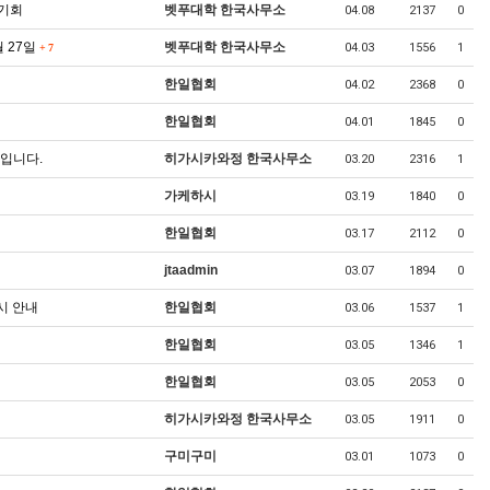
 기회
벳푸대학 한국사무소
04.08
2137
0
월 27일
벳푸대학 한국사무소
04.03
1556
1
+
7
한일협회
04.02
2368
0
한일협회
04.01
1845
0
입니다.
히가시카와정 한국사무소
03.20
2316
1
가케하시
03.19
1840
0
한일협회
03.17
2112
0
jtaadmin
03.07
1894
0
시 안내
한일협회
03.06
1537
1
한일협회
03.05
1346
1
한일협회
03.05
2053
0
히가시카와정 한국사무소
03.05
1911
0
구미구미
03.01
1073
0