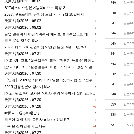
天声人語)2026．08.05
+1
649
일본유
BJT비즈니스일본어능력테스트 특징-2
648
일본유
2027. 삿포로대학 유학생 모집 안내~9월 30일까지
天声人語)2026．08.03
+1
647
일본유
天声人語)2026．08.02
+1
646
일본유
길벗 일본어회화 평가계획서 예시로 올려주셨으면 해요^^
+3
일본 문화 평가계획서
+1
645
일본유
2027. 벳푸대학 신입학생 약간명 모집~9월 30일까지
天声人語)2026．07.31
644
일본유
+1
[참고] QR 코드 / 실용일본어 표현 : '자판기 음료수' 명칭 & '드럭스토어 약품명' 알아맞히기
643
일본유
[참고] QR 코드 / 실용일본어 표현 : '스시 네타' 명칭 & '일본편의점 상품명' 학습 게임
天声人語)2026．07.30
+1
642
일본유
【안내】 2026년 제2회 JLPT 일본어능력시험 정규접수 일정
641
일본유
2015 관광일본어 평가계획서
+2
[참고] 前 일본어교사인 장학사 분의 연수에서 접한 교과세특작성(매력있는 세특) Tip
640
일본유
天声人語)2026．07.29
+1
639
일본유
天声人語)2026．07.28
+1
時間を 送るvs過ごす
+2
638
일본유
일본어 회화 길벗 출판사 e-book 있나요?
+1
637
자매
다락원 심화일본어 교사용
+4
天声人語)2026．07.27
+1