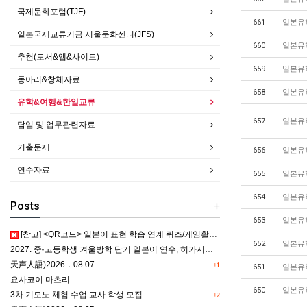
국제문화포럼(TJF)
661
일본유
일본국제교류기금 서울문화센터(JFS)
660
일본유
추천(도서&앱&사이트)
659
일본유
동아리&창체자료
658
일본유
유학&여행&한일교류
657
일본유
담임 및 업무관련자료
기출문제
656
일본유
연수자료
655
일본유
654
일본유
Posts
+
653
일본유
[참고] <QR코드> 일본어 표현 학습 연계 퀴즈/게임활동 5종
652
일본유
2027. 중·고등학생 겨울방학 단기 일본어 연수, 히가시카와 공립 일본어학교 프로그램 사전안내
天声人語)2026．08.07
+1
651
일본유
요사코이 마츠리
650
일본유
3차 기모노 체험 수업 교사 학생 모집
+2