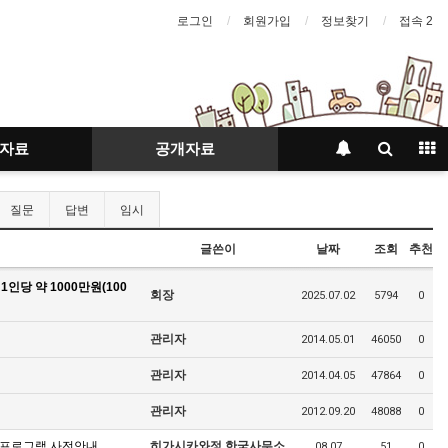
로그인
회원가입
정보찾기
접속 2
자료
공개자료
질문
답변
임시
글쓴이
날짜
조회
추천
인당 약 1000만원(100
회장
2025.07.02
5794
0
관리자
2014.05.01
46050
0
관리자
2014.04.05
47864
0
관리자
2012.09.20
48088
0
교 프로그램 사전안내
히가시카와정 한국사무소
08.07
51
0