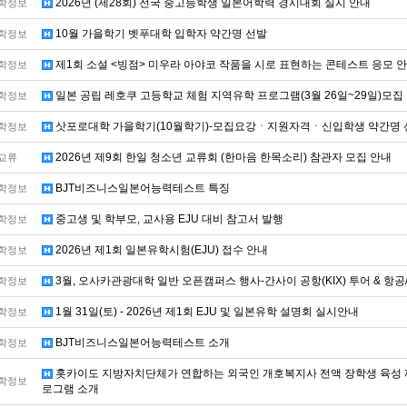
2026년 (제28회) 전국 중고등학생 일본어학력 경시대회 실시 안내
학정보
10월 가을학기 벳푸대학 입학자 약간명 선발
학정보
제1회 소설 <빙점> 미우라 아야코 작품을 시로 표현하는 콘테스트 응모 
학정보
일본 공립 레호쿠 고등학교 체험 지역유학 프로그램(3월 26일~29일)모집
학정보
삿포로대학 가을학기(10월학기)-모집요강ㆍ지원자격ㆍ신입학생 약간명 
학정보
2026년 제9회 한일 청소년 교류회 (한마음 한목소리) 참관자 모집 안내
교류
BJT비즈니스일본어능력테스트 특징
학정보
중고생 및 학부모, 교사용 EJU 대비 참고서 발행
학정보
2026년 제1회 일본유학시험(EJU) 접수 안내
학정보
3월, 오사카관광대학 일반 오픈캠퍼스 행사-간사이 공항(KIX) 투어 & 항
학정보
1월 31일(토) - 2026년 제1회 EJU 및 일본유학 설명회 실시안내
학정보
BJT비즈니스일본어능력테스트 소개
학정보
홋카이도 지방자치단체가 연합하는 외국인 개호복지사 전액 장학생 육성 제
학정보
로그램 소개