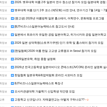
2026. 벳푸대학 여름 2주 일본어 연수 청소년 참가자 모집-일본대학 경험
학정보
벳푸대학 여름 단기 2주 코스 (제52회) 사전 안내, 연수기간 7월 14일 ~ 7
학정보
(중고생) 2026년 여름방학 일본 홈스테이, 어학연수, 문화체험 프로그램
학정보
[BJT비즈니스일본어능력테스트 참고도서 안내]
학정보
일본에서 최초이자 유일한 공립 일본어학교, 히가시카와 공립 일본어학교 
학정보
2026 일본 성덕학원(쇼토쿠가쿠엔) 단기 유학 및 홈스테이 참가자 모집
학정보
[한일협회] 2026 여름 한일 고교생 교류캠프 in Seoul 참가자 모집
학정보
2026일본유학, 취업 종합 설명회
학정보
2026년 전국고등학생 일본어비디오 콘테스트(JVCON) 온라인 설명회 실
학정보
한일협회 일본유학&취업박람회 온라인 서포터즈 모집
학정보
BJT비즈니스일본어능력테스트 특징-2
학정보
오사카관광대학 가을학기 신입학생 약간명 모집
학정보
고등학교 신규입니다. 자매결연교는 어떻게 구하나요??
교류
+
2