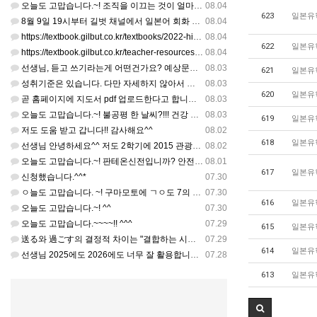
오늘도 고맙습니다.~! 조직을 이끄는 것이 얼마나 어려운 일일까요? 우선 봉사하는 마음이 필요!!! 감사해요…
08.04
623
일본유
8월 9일 19시부터 길벗 채널에서 일본어 회화 관련 연수를 저작 직강으로 한다고 합니다. 많이 도움이 되실…
08.04
https://textbook.gilbut.co.kr/textbooks/2022-high-school-jap…
08.04
622
일본유
https://textbook.gilbut.co.kr/teacher-resources/2022-high-sc…
08.04
선생님, 듣고 쓰기라는게 어떤건가요? 예상문장 20~30개 중 몇개를 틀어주고 들리는대로 쓰는 건가요? 자세…
08.03
621
일본유
성취기준은 있습니다. 다만 자세하지 않아서 교과서 내용에 맞게 좀 더 구체적으로 재구조화를 하신 선생님이 계…
08.03
620
일본유
곧 홈페이지에 지도서 pdf 업로드한다고 합니다. 이번 주나 다음 주에 e-book 기반 전자저작물도 업로드…
08.03
오늘도 고맙습니다.~! 불공평 한 날씨?!!! 건강 최고 입니다. ^^
08.03
619
일본유
저도 도움 받고 갑니다!! 감사해요^^
08.02
618
일본유
선생님 안녕하세요^^ 저도 2학기에 2015 관광일본어를 평가계획을 세우려고 하는데. ..아무리 찾아도 없어…
08.02
오늘도 고맙습니다.~! 판테온신전입니까? 안전 제일!! ㅎㅎ 감사해요. ^^
08.01
617
일본유
신청했습니다.^^*
07.30
ㅇ늘도 고맙습니다. ~! 구마모토에 ㄱㅇ도 7의 지진,,,무사, 안전을 기도 합니다. 감사해요...
07.30
616
일본유
오늘도 고맙습니다.~! ^^
07.30
오늘도 고맙습니다.~~~~!! ^^^
07.29
615
일본유
送る와 過ごす의 결정적 차이는 "결합하는 시간 단위"와 "묘사 대상"입니다. 過ごす 하루, 오후, 주말, 휴…
07.29
614
일본유
선생님 2025에도 2026에도 너무 잘 활용합니다.. 감사해요!!!
07.28
613
일본유