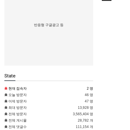
반응형 구글광고 등
State
현재 접속자
2 명
오늘 방문자
46 명
어제 방문자
47 명
최대 방문자
13,928 명
전체 방문자
3,565,404 명
전체 게시물
28,782 개
전체 댓글수
111,154 개