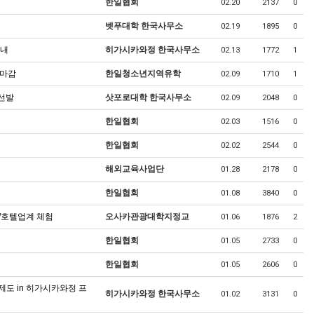
한일협회
02.20
2137
0
벳푸대학 한국사무소
02.19
1895
0
안내
히가시카와정 한국사무소
02.13
1772
1
 마감
한일청소년지역유학
02.09
1710
1
선발
삿포로대학 한국사무소
02.09
2048
0
한일협회
02.03
1516
0
한일협회
02.02
2544
0
해외교육사업단
01.28
2178
0
한일협회
01.08
3840
0
공/호텔업계 체험
오사카관광대학지정교
01.06
1876
2
한일협회
01.05
2733
0
한일협회
01.05
2606
0
도 in 히가시카와정 프
히가시카와정 한국사무소
01.02
3131
0