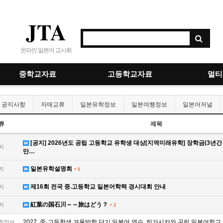
JTA
온라인 일본어 교사회
중학교자료
고등학교자료
멀티
공지사항
자매교류
일본유학정보
일본여행정보
일본어저널
류
제목
[공지] 2026년도 공립 고등학교 유학생 대상[지역미래유학] 장학금(3년간 1
지
만…
일본유학설명회
지
+
1
제16회 전국 중.고등학교 일본어학력 경시대회 안내
지
紅葉の国石川～～旅はどう？
지
+
2
2027. 중·고등학생 겨울방학 단기 일본어 연수, 히가시카와 공립 일본어학
학정보