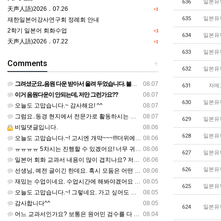
636
일본유
天声人語)2026．07.26
+1
635
일본유
재한일본어강사연구회 정례회 안내
2학기 일본어 회화수업
+3
634
일본유
天声人語)2026．07.22
+1
633
일본유
Comments
+
632
일본유
그려셨군요..음원 다운 받아서 올려 두었습니다. 불편하셨네요..죄송합니다..
08.07
631
자매
이거 음원다운이 안되는데, 저만 그런가요??
08.07
630
일본유
오늘도 고맙습니다.~ 감사해요! ^^
08.07
그럼요..동경 현지에서 전문가로 활동하시는 기모노 강사 이십니다.
08.07
629
일본유
비밀댓글입니다.
08.06
628
일본유
오늘도 고맙습니다.~! 고시엔 개먁~~~!!!더위에 어떨라나요...감사합니다. ^^
08.06
ㅠㅠㅠㅠ 5차시는 진행할 수 있겠어요! 너무 귀한 자료 정말 감사합니다!!!
08.06
627
일본유
일본어 회화 교과서 내용이 많이 겹치나요? 저는 1,2학기 출판사가 달라서인지, 회화 단어와 분량이 더 많다…
08.06
626
일본유
선생님, 예전 글이긴 한데요. 혹시 모둠은 어떤 식으로 구성하셨을까요? 진단평가를 보시고 모둠장(도우미학생)…
08.06
재밌는 수업이네요. 수업시간에 해봐야겠어요 감사합니다
08.05
625
일본유
오늘도 고맙습니다.~! 그렇네요. 가고 싶어도 다른 사람에게 민폐는 안되는 것... 감사해요. ^^
08.05
감사합니다^^
08.05
624
일본유
어느 교과서인가요? 보통은 원어민 검수를 다 할 것 같은데...
08.04