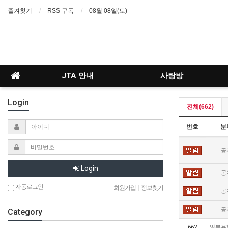
즐겨찾기
RSS 구독
08월 08일(토)
JTA 안내
사랑방
Login
전체(662)
번호
분
공
Login
공
자동로그인
회원가입
|
정보찾기
공
공
Category
662
일본유