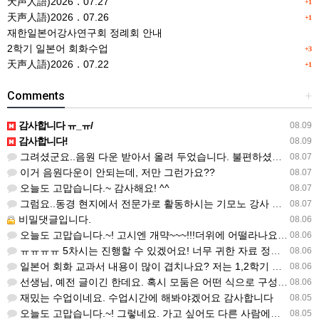
天声人語)2026．07.27
+1
天声人語)2026．07.26
+1
재한일본어강사연구회 정례회 안내
2학기 일본어 회화수업
+3
天声人語)2026．07.22
+1
Comments
+
감사합니다 ㅠ_ㅠ/
08.09
감사합니다!
08.09
그려셨군요..음원 다운 받아서 올려 두었습니다. 불편하셨네요..죄송합니다..
08.07
이거 음원다운이 안되는데, 저만 그런가요??
08.07
오늘도 고맙습니다.~ 감사해요! ^^
08.07
그럼요..동경 현지에서 전문가로 활동하시는 기모노 강사 이십니다.
08.07
비밀댓글입니다.
08.06
오늘도 고맙습니다.~! 고시엔 개먁~~~!!!더위에 어떨라나요...감사합니다. ^^
08.06
ㅠㅠㅠㅠ 5차시는 진행할 수 있겠어요! 너무 귀한 자료 정말 감사합니다!!!
08.06
일본어 회화 교과서 내용이 많이 겹치나요? 저는 1,2학기 출판사가 달라서인지, 회화 단어와 분량이 더 많다…
08.06
선생님, 예전 글이긴 한데요. 혹시 모둠은 어떤 식으로 구성하셨을까요? 진단평가를 보시고 모둠장(도우미학생)…
08.06
재밌는 수업이네요. 수업시간에 해봐야겠어요 감사합니다
08.05
오늘도 고맙습니다.~! 그렇네요. 가고 싶어도 다른 사람에게 민폐는 안되는 것... 감사해요. ^^
08.05