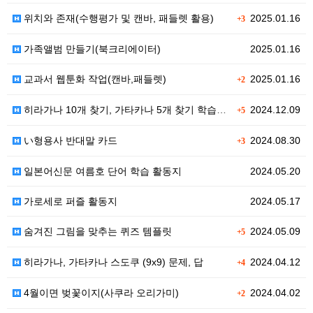
위치와 존재(수행평가 및 캔바, 패들렛 활용)
2025.01.16
+3
가족앨범 만들기(북크리에이터)
2025.01.16
교과서 웹툰화 작업(캔바,패들렛)
2025.01.16
+2
히라가나 10개 찾기, 가타카나 5개 찾기 학습지 모든…
2024.12.09
+5
い형용사 반대말 카드
2024.08.30
+3
일본어신문 여름호 단어 학습 활동지
2024.05.20
가로세로 퍼즐 활동지
2024.05.17
숨겨진 그림을 맞추는 퀴즈 템플릿
2024.05.09
+5
히라가나, 가타카나 스도쿠 (9x9) 문제, 답
2024.04.12
+4
4월이면 벚꽃이지(사쿠라 오리가미)
2024.04.02
+2