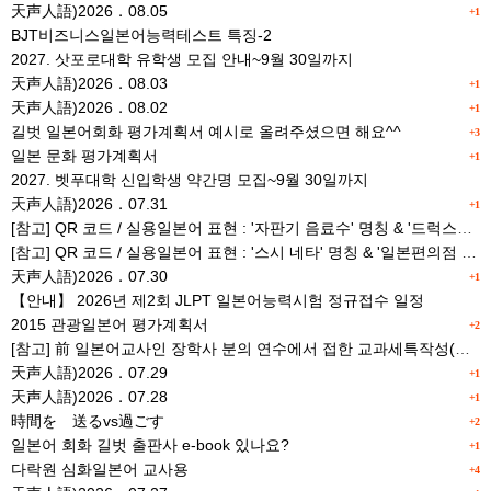
天声人語)2026．08.05
+1
BJT비즈니스일본어능력테스트 특징-2
2027. 삿포로대학 유학생 모집 안내~9월 30일까지
天声人語)2026．08.03
+1
天声人語)2026．08.02
+1
길벗 일본어회화 평가계획서 예시로 올려주셨으면 해요^^
+3
일본 문화 평가계획서
+1
2027. 벳푸대학 신입학생 약간명 모집~9월 30일까지
天声人語)2026．07.31
+1
[참고] QR 코드 / 실용일본어 표현 : '자판기 음료수' 명칭 & '드럭스토어 약품명' 알아맞히기
[참고] QR 코드 / 실용일본어 표현 : '스시 네타' 명칭 & '일본편의점 상품명' 학습 게임
天声人語)2026．07.30
+1
【안내】 2026년 제2회 JLPT 일본어능력시험 정규접수 일정
2015 관광일본어 평가계획서
+2
[참고] 前 일본어교사인 장학사 분의 연수에서 접한 교과세특작성(매력있는 세특) Tip
天声人語)2026．07.29
+1
天声人語)2026．07.28
+1
時間を 送るvs過ごす
+2
일본어 회화 길벗 출판사 e-book 있나요?
+1
다락원 심화일본어 교사용
+4