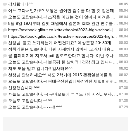
감사합니다^^
08.05
어느 교과서인가요? 보통은 원어민 검수를 다 할 것 같은데...
08.04
오늘도 고맙습니다.~! 조직을 이끄는 것이 얼마나 어려운 일일까요? 우선 봉사하는 마음이 필요!!! 감사해요…
08.04
8월 9일 19시부터 길벗 채널에서 일본어 회화 관련 연수를 저작 직강으로 한다고 합니다. 많이 도움이 되실…
08.04
https://textbook.gilbut.co.kr/textbooks/2022-high-school-jap…
08.04
https://textbook.gilbut.co.kr/teacher-resources/2022-high-sc…
08.04
선생님, 듣고 쓰기라는게 어떤건가요? 예상문장 20~30개 중 몇개를 틀어주고 들리는대로 쓰는 건가요? 자세…
08.03
성취기준은 있습니다. 다만 자세하지 않아서 교과서 내용에 맞게 좀 더 구체적으로 재구조화를 하신 선생님이 계…
08.03
곧 홈페이지에 지도서 pdf 업로드한다고 합니다. 이번 주나 다음 주에 e-book 기반 전자저작물도 업로드…
08.03
오늘도 고맙습니다.~! 불공평 한 날씨?!!! 건강 최고 입니다. ^^
08.03
저도 도움 받고 갑니다!! 감사해요^^
08.02
선생님 안녕하세요^^ 저도 2학기에 2015 관광일본어를 평가계획을 세우려고 하는데. ..아무리 찾아도 없어…
08.02
오늘도 고맙습니다.~! 판테온신전입니까? 안전 제일!! ㅎㅎ 감사해요. ^^
08.01
신청했습니다.^^*
07.30
ㅇ늘도 고맙습니다. ~! 구마모토에 ㄱㅇ도 7의 지진,,,무사, 안전을 기도 합니다. 감사해요...
07.30
오늘도 고맙습니다.~! ^^
07.30
오늘도 고맙습니다.~~~~!! ^^^
07.29