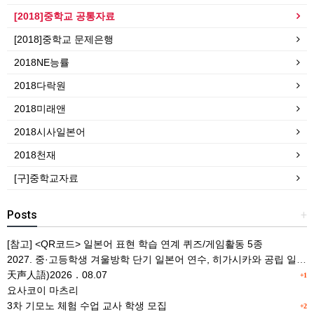
[2018]중학교 공통자료
[2018]중학교 문제은행
2018NE능률
2018다락원
2018미래앤
2018시사일본어
2018천재
[구]중학교자료
Posts
+
[참고] <QR코드> 일본어 표현 학습 연계 퀴즈/게임활동 5종
2027. 중·고등학생 겨울방학 단기 일본어 연수, 히가시카와 공립 일본어학교 프로그램 사전안내
天声人語)2026．08.07
+1
요사코이 마츠리
3차 기모노 체험 수업 교사 학생 모집
+2