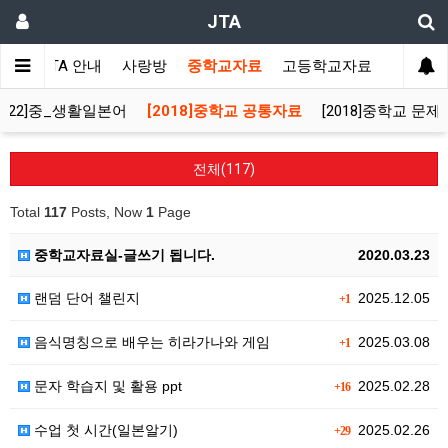
JTA
JTA 안내
사랑방
중학교자료
고등학교자료
멀티자
2022]중_생활일본어
[2018]중학교 공통자료
[2018]중학교 문
전체(117)
Total
117
Posts, Now
1
Page
중학교자료실-글쓰기 됩니다.
2020.03.23
랜덤 단어 챌린지
2025.12.05
+1
음식명칭으로 배우는 히라가나와 게임
2025.03.08
+1
문자 학습지 및 활용 ppt
2025.02.28
+16
수업 첫 시간(일본알기)
2025.02.26
+29