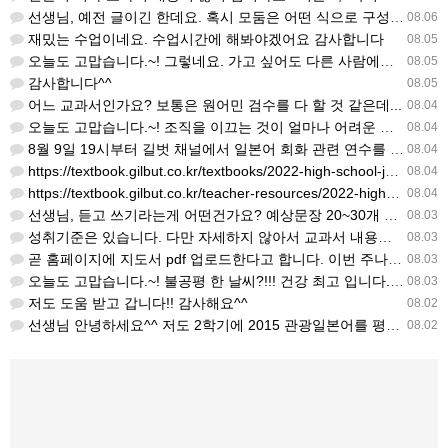
선생님, 예전 글이긴 한데요. 혹시 모둠은 어떤 식으로 구성하셨을까요? 진단평가를 보시고 모둠장(도우미학생)…
08.06
재밌는 수업이네요. 수업시간에 해봐야겠어요 감사합니다
08.05
오늘도 고맙습니다.~! 그렇네요. 가고 싶어도 다른 사람에게 민폐는 안되는 것... 감사해요. ^^
08.05
감사합니다^^
08.05
어느 교과서인가요? 보통은 원어민 검수를 다 할 것 같은데...
08.04
오늘도 고맙습니다.~! 조직을 이끄는 것이 얼마나 어려운 일일까요? 우선 봉사하는 마음이 필요!!! 감사해요…
08.04
8월 9일 19시부터 길벗 채널에서 일본어 회화 관련 연수를 저작 직강으로 한다고 합니다. 많이 도움이 되실…
08.04
https://textbook.gilbut.co.kr/textbooks/2022-high-school-jap…
08.04
https://textbook.gilbut.co.kr/teacher-resources/2022-high-sc…
08.04
선생님, 듣고 쓰기라는게 어떤건가요? 예상문장 20~30개 중 몇개를 틀어주고 들리는대로 쓰는 건가요? 자세…
08.03
성취기준은 있습니다. 다만 자세하지 않아서 교과서 내용에 맞게 좀 더 구체적으로 재구조화를 하신 선생님이 계…
08.03
곧 홈페이지에 지도서 pdf 업로드한다고 합니다. 이번 주나 다음 주에 e-book 기반 전자저작물도 업로드…
08.03
오늘도 고맙습니다.~! 불공평 한 날씨?!!! 건강 최고 입니다. ^^
08.03
저도 도움 받고 갑니다!! 감사해요^^
08.02
선생님 안녕하세요^^ 저도 2학기에 2015 관광일본어를 평가계획을 세우려고 하는데. ..아무리 찾아도 없어…
08.02