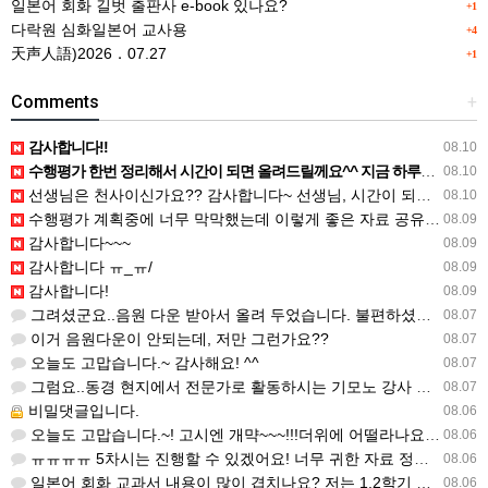
일본어 회화 길벗 출판사 e-book 있나요?
+1
다락원 심화일본어 교사용
+4
天声人語)2026．07.27
+1
Comments
+
감사합니다!!
08.10
수행평가 한번 정리해서 시간이 되면 올려드릴께요^^ 지금 하루살이처럼 살고있어서 일단 복습으로 애들 뇌를 깨…
08.10
선생님은 천사이신가요?? 감사합니다~ 선생님, 시간이 되신다면 수행평가방법 소개 좀 부탁드려도 되나요?
08.10
수행평가 계획중에 너무 막막했는데 이렇게 좋은 자료 공유해주셔서 감사합니다!!
08.09
감사합니다~~~
08.09
감사합니다 ㅠ_ㅠ/
08.09
감사합니다!
08.09
그려셨군요..음원 다운 받아서 올려 두었습니다. 불편하셨네요..죄송합니다..
08.07
이거 음원다운이 안되는데, 저만 그런가요??
08.07
오늘도 고맙습니다.~ 감사해요! ^^
08.07
그럼요..동경 현지에서 전문가로 활동하시는 기모노 강사 이십니다.
08.07
비밀댓글입니다.
08.06
오늘도 고맙습니다.~! 고시엔 개먁~~~!!!더위에 어떨라나요...감사합니다. ^^
08.06
ㅠㅠㅠㅠ 5차시는 진행할 수 있겠어요! 너무 귀한 자료 정말 감사합니다!!!
08.06
일본어 회화 교과서 내용이 많이 겹치나요? 저는 1,2학기 출판사가 달라서인지, 회화 단어와 분량이 더 많다…
08.06