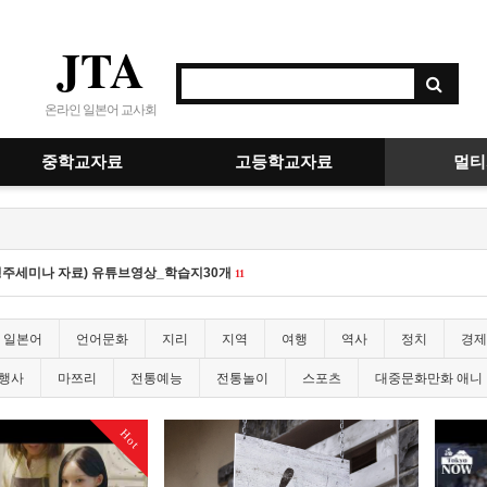
JTA
온라인 일본어 교사회
중학교자료
고등학교자료
멀티
 경주세미나 자료) 유튜브영상_학습지30개
11
일본어
언어문화
지리
지역
여행
역사
정치
경제
행사
마쯔리
전통예능
전통놀이
스포츠
대중문화만화 애니
Hot