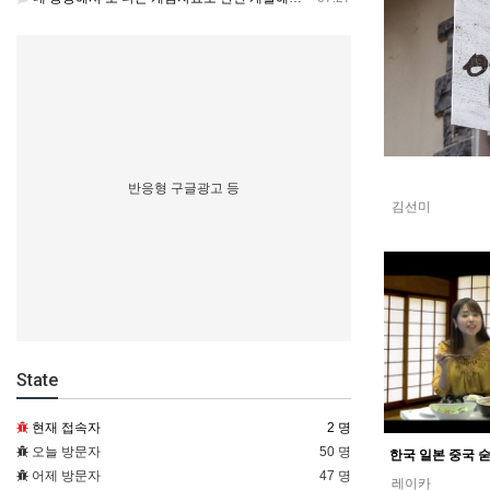
반응형 구글광고 등
김선미
State
현재 접속자
2 명
오늘 방문자
50 명
어제 방문자
47 명
레이카