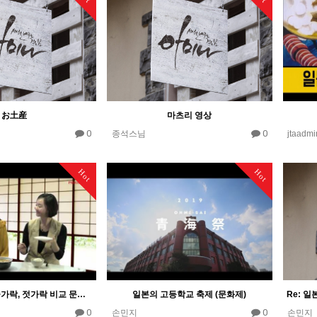
お土産
마츠리 영상
0
0
종석스님
jtaadmi
Hot
Hot
한국 일본 중국 숟가락, 젓가락 비교 문화(학습지)
일본의 고등학교 축제 (문화제)
0
0
손민지
손민지