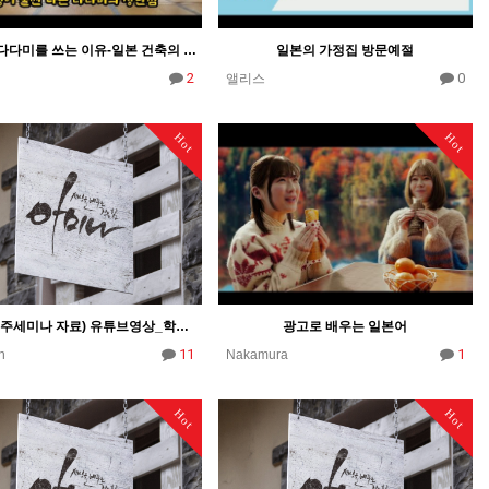
일본이 다다미를 쓰는 이유-일본 건축의 키워드. 한국과 일본 건축의 차이
일본의 가정집 방문예절
2
0
앨리스
Hot
Hot
2022 경주세미나 자료) 유튜브영상_학습지30개
광고로 배우는 일본어
11
1
n
Nakamura
Hot
Hot