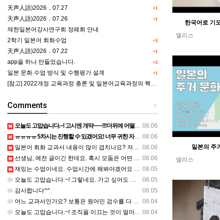
天声人語)2026．07.27
+1
天声人語)2026．07.26
+1
한국어로 기모
재한일본어강사연구회 정례회 안내
앨리스
2학기 일본어 회화수업
+3
天声人語)2026．07.22
+1
app을 하나 만들었습니다.
+2
일본 문화 수업 방식 및 수행평가 설계
+1
[참고] 2022개정 교육과정 총론 및 일본어교육과정의 핵심역량 인포그래픽 이미지 자료 사례(AI활용)
Comments
+
오늘도 고맙습니다.~! 고시엔 개먁~~~!!!더위에 어떨라나요...감사합니다. ^^
08.06
ㅠㅠㅠㅠ 5차시는 진행할 수 있겠어요! 너무 귀한 자료 정말 감사합니다!!!
08.06
일본의 주
일본어 회화 교과서 내용이 많이 겹치나요? 저는 1,2학기 출판사가 달라서인지, 회화 단어와 분량이 더 많다…
08.06
선생님, 예전 글이긴 한데요. 혹시 모둠은 어떤 식으로 구성하셨을까요? 진단평가를 보시고 모둠장(도우미학생)…
08.06
앨리스
재밌는 수업이네요. 수업시간에 해봐야겠어요 감사합니다
08.05
오늘도 고맙습니다.~! 그렇네요. 가고 싶어도 다른 사람에게 민폐는 안되는 것... 감사해요. ^^
08.05
감사합니다^^
08.05
어느 교과서인가요? 보통은 원어민 검수를 다 할 것 같은데...
08.04
오늘도 고맙습니다.~! 조직을 이끄는 것이 얼마나 어려운 일일까요? 우선 봉사하는 마음이 필요!!! 감사해요…
08.04