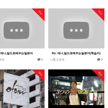
Hot
Hot
애니,일드로배우는일본어
Re: 애니,일드로배우는일본어(학습지)
0
2
센세
니홍고센세
Hot
Hot