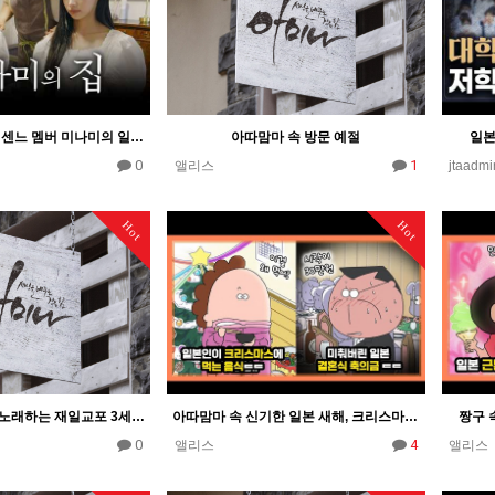
요즘 인기 많은 리센느 멤버 미나미의 일본집 방문 모습
아따맘마 속 방문 예절
일본
0
1
앨리스
jtaadmi
Hot
Hot
랩으로 정체성을 노래하는 재일교포 3세 래퍼 PM 케노비 인터뷰
아따맘마 속 신기한 일본 새해, 크리스마스 음식&문화
짱구 
0
4
앨리스
앨리스