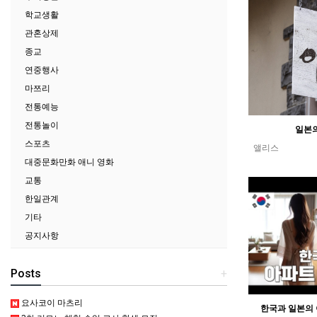
학교생활
관혼상제
종교
연중행사
마쯔리
전통예능
전통놀이
일본의
스포츠
앨리스
대중문화만화 애니 영화
교통
한일관계
기타
공지사항
Posts
+
요사코이 마츠리
한국과 일본의 