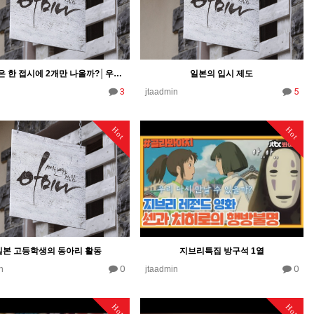
왜 초밥은 한 접시에 2개만 나올까?│우리가 몰랐던 초밥의 비밀(학습지)
일본의 입시 제도
3
5
jtaadmin
Hot
Hot
일본 고등학생의 동아리 활동
지브리특집 방구석 1열
0
0
n
jtaadmin
Hot
Hot