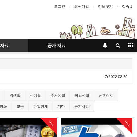
로그인
회원가입
정보찾기
접속 2
자료
공개자료
2022.02.26
의생활
식생활
주거생활
학교생활
관혼상제
 영화
교통
한일관계
기타
공지사항
Hot
Hot