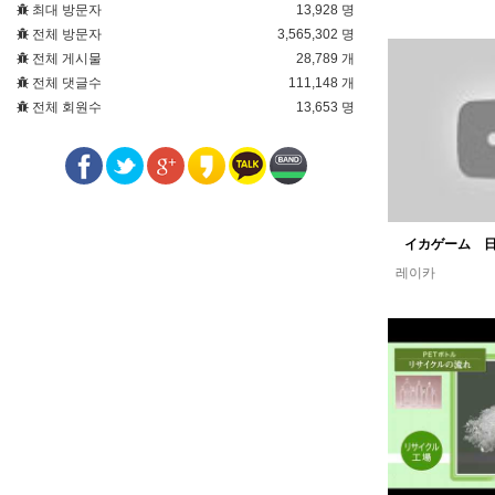
최대 방문자
13,928 명
전체 방문자
3,565,302 명
전체 게시물
28,789 개
전체 댓글수
111,148 개
전체 회원수
13,653 명
イカゲーム 
레이카