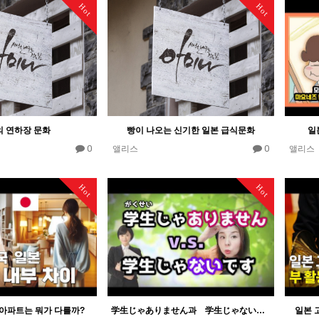
Hot
Hot
 연하장 문화
빵이 나오는 신기한 일본 급식문화
일
0
0
앨리스
앨리스
Hot
Hot
아파트는 뭐가 다를까?
学生じゃありません과 学生じゃないです는 어떻게 다를까?
일본 