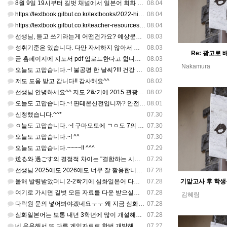
8월 9일 19시부터 길벗 채널에서 일본어 회화 관련 연수를 저작 직강으로 한다고 합니다. 많이 도움이 되실…
08.04
https://textbook.gilbut.co.kr/textbooks/2022-high-school-jap…
08.04
https://textbook.gilbut.co.kr/teacher-resources/2022-high-sc…
08.04
선생님, 듣고 쓰기라는게 어떤건가요? 예상문장 20~30개 중 몇개를 틀어주고 들리는대로 쓰는 건가요? 자세…
08.03
성취기준은 있습니다. 다만 자세하지 않아서 교과서 내용에 맞게 좀 더 구체적으로 재구조화를 하신 선생님이 계…
08.03
Re: 광고로
곧 홈페이지에 지도서 pdf 업로드한다고 합니다. 이번 주나 다음 주에 e-book 기반 전자저작물도 업로드…
08.03
Nakamura
오늘도 고맙습니다.~! 불공평 한 날씨?!!! 건강 최고 입니다. ^^
08.03
저도 도움 받고 갑니다!! 감사해요^^
08.02
선생님 안녕하세요^^ 저도 2학기에 2015 관광일본어를 평가계획을 세우려고 하는데. ..아무리 찾아도 없어…
08.02
오늘도 고맙습니다.~! 판테온신전입니까? 안전 제일!! ㅎㅎ 감사해요. ^^
08.01
신청했습니다.^^*
07.30
ㅇ늘도 고맙습니다. ~! 구마모토에 ㄱㅇ도 7의 지진,,,무사, 안전을 기도 합니다. 감사해요...
07.30
오늘도 고맙습니다.~! ^^
07.30
오늘도 고맙습니다.~~~~!! ^^^
07.29
送る와 過ごす의 결정적 차이는 "결합하는 시간 단위"와 "묘사 대상"입니다. 過ごす 하루, 오후, 주말, 휴…
07.29
선생님 2025에도 2026에도 너무 잘 활용합니다.. 감사해요!!!
07.28
올해 발령받았더니 2-2학기에 심화일본어 다락원 교과서 채택되어 있네요. 저도 당장 다음달부터 수업을 해야하…
07.28
여기로 가시면 길벗 모든 자료를 다운 받으실수 있으세요^^ https://coffee-plume-710.no…
07.28
김혜림
다락원 문의 넣어봐야겠네요ㅜㅜ 왜 지금 심화일본어가 개설된지는 저도 참 의문입니다... 작년에 계셨던 선생님…
07.28
심화일본어는 보통 내년 3학년에 많이 개설해서 지금 홈페이지에 없는가보네요~ 일본어랑 생활 일본어는 다 있는…
07.28
네 응용해서 또 다른 게임자료로 한번 개발해주셔도 좋습니다
07.27