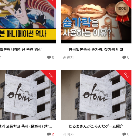
일본애니메이션 관련 영상
한국일본중국 숟가락, 젓가락 비교
0
0
n
손민지
Hot
Hot
Re: 일본의 고등학교 축제 (문화제) (학습지)
だるまさんがころんだゲーム紹介
2
0
레이카