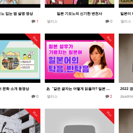
노 입는 법 설명 영상
일본 기모노의 신기한 변천사
1
0
앨리스
앨리스
Hot
Hot
거 문화 소개 동영상
あ゛같은 글자는 어떻게 읽을까? 일본 성우가 가르쳐주는 탁음과 반탁음
0
2
앨리스
jtaadmi
Hot
Hot