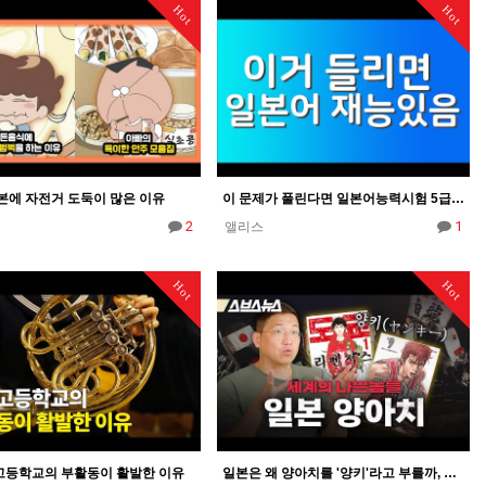
Hot
Hot
본에 자전거 도둑이 많은 이유
이 문제가 풀린다면 일본어능력시험 5급에 도전해 보자
2
1
앨리스
Hot
Hot
고등학교의 부활동이 활발한 이유
일본은 왜 양아치를 '양키'라고 부를까, 양키, 폭주족, 한구레 등 일본 불량배의 역사