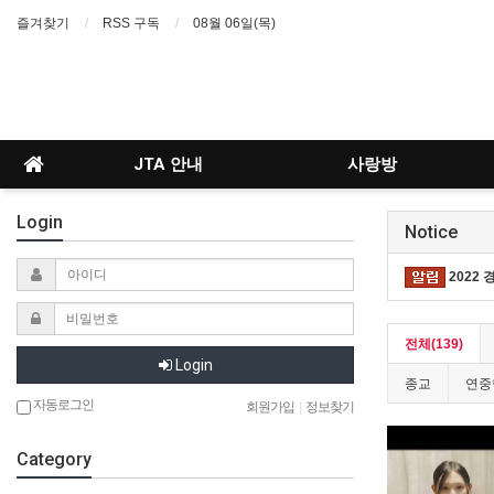
즐겨찾기
RSS 구독
08월 06일(목)
JTA 안내
사랑방
Login
Notice
2022
전체(139)
Login
종교
연중
자동로그인
회원가입
|
정보찾기
Category