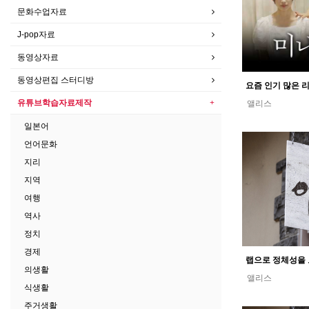
문화수업자료
J-pop자료
동영상자료
동영상편집 스터디방
유튜브학습자료제작
앨리스
일본어
언어문화
지리
지역
여행
역사
정치
경제
의생활
앨리스
식생활
주거생활