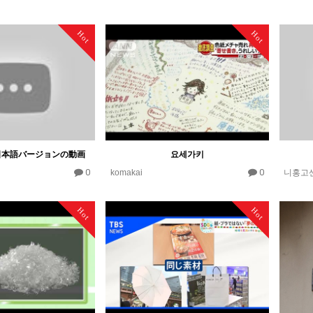
Hot
Hot
日本語バージョンの動画
요세가키
0
0
komakai
니홍고
Hot
Hot