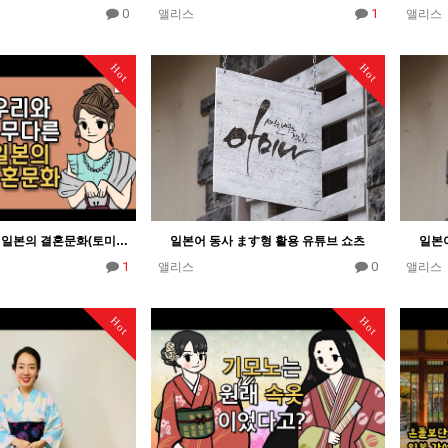
0
1
앨리스
앨리스
Hot
Hot
우리와 너무 다른 일본의 결혼문화(토미의 도쿄일상툰)
일본어 동사 ます형 활용 유튜브 쇼츠
일본어
1
0
앨리스
앨리스
Hot
Hot