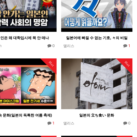
인은 왜 대학입시에 목 안 매나
일본어에 빠질 수 없는 기호, 々의 비밀
0
1
n
앨리스
Hot
Hot
속 문화(일본의 독특한 여름 축제)
일본의 立ち食い 문화
1
0
앨리스