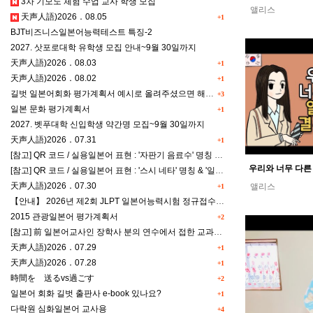
3차 기모노 체험 수업 교사 학생 모집
앨리스
天声人語)2026．08.05
+1
BJT비즈니스일본어능력테스트 특징-2
2027. 삿포로대학 유학생 모집 안내~9월 30일까지
天声人語)2026．08.03
+1
天声人語)2026．08.02
+1
길벗 일본어회화 평가계획서 예시로 올려주셨으면 해요^^
+3
일본 문화 평가계획서
+1
2027. 벳푸대학 신입학생 약간명 모집~9월 30일까지
天声人語)2026．07.31
+1
[참고] QR 코드 / 실용일본어 표현 : '자판기 음료수' 명칭 & '드럭스토어 약품명' 알아맞히기
[참고] QR 코드 / 실용일본어 표현 : '스시 네타' 명칭 & '일본편의점 상품명' 학습 게임
天声人語)2026．07.30
앨리스
+1
【안내】 2026년 제2회 JLPT 일본어능력시험 정규접수 일정
2015 관광일본어 평가계획서
+2
[참고] 前 일본어교사인 장학사 분의 연수에서 접한 교과세특작성(매력있는 세특) Tip
天声人語)2026．07.29
+1
天声人語)2026．07.28
+1
時間を 送るvs過ごす
+2
일본어 회화 길벗 출판사 e-book 있나요?
+1
다락원 심화일본어 교사용
+4