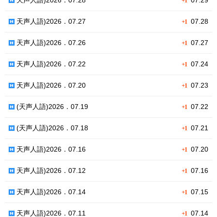
天声人語)2026．07.28
07.29
+1
天声人語)2026．07.27
07.28
+1
天声人語)2026．07.26
07.27
+1
天声人語)2026．07.22
07.24
+1
天声人語)2026．07.20
07.23
+1
(天声人語)2026．07.19
07.22
+1
(天声人語)2026．07.18
07.21
+1
天声人語)2026．07.16
07.20
+1
天声人語)2026．07.12
07.16
+1
天声人語)2026．07.14
07.15
+1
天声人語)2026．07.11
07.14
+1