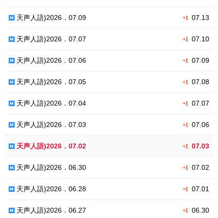
天声人語)2026．07.09
07.13
+1
天声人語)2026．07.07
07.10
+1
天声人語)2026．07.06
07.09
+1
天声人語)2026．07.05
07.08
+1
天声人語)2026．07.04
07.07
+1
天声人語)2026．07.03
07.06
+1
天声人語)2026．07.02
07.03
+1
天声人語)2026．06.30
07.02
+1
天声人語)2026．06.28
07.01
+1
天声人語)2026．06.27
06.30
+1