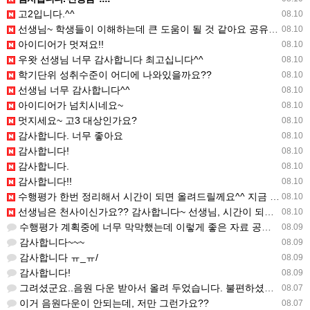
고2입니다.^^
08.10
선생님~ 학생들이 이해하는데 큰 도움이 될 것 같아요 공유해주셔서 감사합니다 ^^
08.10
아이디어가 멋져요!!
08.10
우왓 선생님 너무 감사합니다 최고십니다^^
08.10
학기단위 성취수준이 어디에 나와있을까요??
08.10
선생님 너무 감사합니다^^
08.10
아이디어가 넘치시네요~
08.10
멋지세요~ 고3 대상인가요?
08.10
감사합니다. 너무 좋아요
08.10
감사합니다!
08.10
감사합니다.
08.10
감사합니다!!
08.10
수행평가 한번 정리해서 시간이 되면 올려드릴께요^^ 지금 하루살이처럼 살고있어서 일단 복습으로 애들 뇌를 깨…
08.10
선생님은 천사이신가요?? 감사합니다~ 선생님, 시간이 되신다면 수행평가방법 소개 좀 부탁드려도 되나요?
08.10
수행평가 계획중에 너무 막막했는데 이렇게 좋은 자료 공유해주셔서 감사합니다!!
08.09
감사합니다~~~
08.09
감사합니다 ㅠ_ㅠ/
08.09
감사합니다!
08.09
그려셨군요..음원 다운 받아서 올려 두었습니다. 불편하셨네요..죄송합니다..
08.07
이거 음원다운이 안되는데, 저만 그런가요??
08.07