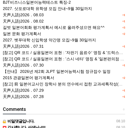
BJT비즈니스일본어능력테스트 특징-2
2027. 삿포로대학 유학생 모집 안내~9월 30일까지
天声人語)2026．08.03
+1
天声人語)2026．08.02
+1
길벗 일본어회화 평가계획서 예시로 올려주셨으면 해요^^
+3
일본 문화 평가계획서
+2
2027. 벳푸대학 신입학생 약간명 모집~9월 30일까지
天声人語)2026．07.31
+1
[참고] QR 코드 / 실용일본어 표현 : '자판기 음료수' 명칭 & '드럭스토어 약품명' 알아맞히기
[참고] QR 코드 / 실용일본어 표현 : '스시 네타' 명칭 & '일본편의점 상품명' 학습 게임
天声人語)2026．07.30
+1
【안내】 2026년 제2회 JLPT 일본어능력시험 정규접수 일정
2015 관광일본어 평가계획서
+2
[참고] 前 일본어교사인 장학사 분의 연수에서 접한 교과세특작성(매력있는 세특) Tip
天声人語)2026．07.29
+1
天声人語)2026．07.28
+1
Comments
+
비밀댓글입니다.
08.10
감사합니다. 선생님~!!!!
08.10