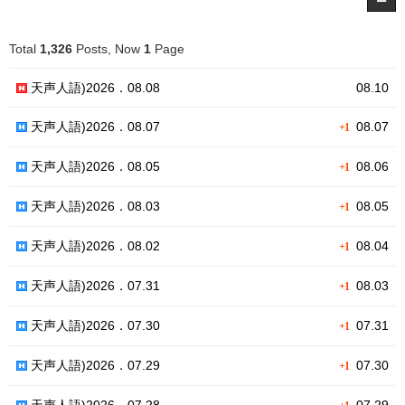
Total
1,326
Posts, Now
1
Page
天声人語)2026．08.08
08.10
天声人語)2026．08.07
08.07
+1
天声人語)2026．08.05
08.06
+1
天声人語)2026．08.03
08.05
+1
天声人語)2026．08.02
08.04
+1
天声人語)2026．07.31
08.03
+1
天声人語)2026．07.30
07.31
+1
天声人語)2026．07.29
07.30
+1