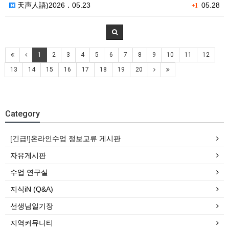
天声人語)2026．05.23
05.28
+1
1
2
3
4
5
6
7
8
9
10
11
12
13
14
15
16
17
18
19
20
Category
[긴급!]온라인수업 정보교류 게시판
자유게시판
수업 연구실
지식iN (Q&A)
선생님일기장
지역커뮤니티