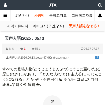
JTA
JTA 안내
사랑방
중학교자료
고등학교자료
멀티
장
지역커뮤니티
예비교사(구인,구직)
天声人語をなぞる！
天声人語)2026．06.13
회장
1
551
06.17 07:17
天声人語2026.06.13.docx (47.0K)
7
2026.06.17
すべての
登場人物
(とうじょうじんぶつ)
にそこに
至
(いた)
る
歴史
(れきし)
があり、「どんな
人
(ひと)
も
主人公
(しゅじんこ
う)
になれる」と 누구나 주인공이 될 수 있는 그날 ..기다려
봐요..우리 아이들의 꿈.
2