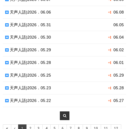
天声人語)2026．06.06
06.08
+1
天声人語)2026．05.31
06.05
天声人語)2026．05.30
06.04
+1
天声人語)2026．05.29
06.02
+1
天声人語)2026．05.28
06.01
+1
天声人語)2026．05.25
05.29
+1
天声人語)2026．05.23
05.28
+1
天声人語)2026．05.22
05.27
+1
1
2
3
4
5
6
7
8
9
10
11
12