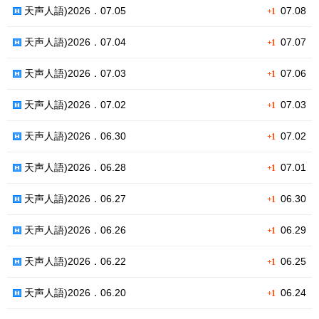
天声人語)2026．07.05
07.08
+1
天声人語)2026．07.04
07.07
+1
天声人語)2026．07.03
07.06
+1
天声人語)2026．07.02
07.03
+1
天声人語)2026．06.30
07.02
+1
天声人語)2026．06.28
07.01
+1
天声人語)2026．06.27
06.30
+1
天声人語)2026．06.26
06.29
+1
天声人語)2026．06.22
06.25
+1
天声人語)2026．06.20
06.24
+1