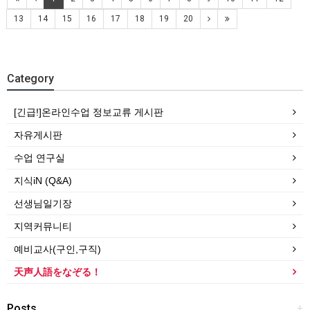
13
14
15
16
17
18
19
20
Category
[긴급!]온라인수업 정보교류 게시판
자유게시판
수업 연구실
지식iN (Q&A)
선생님일기장
지역커뮤니티
예비교사(구인,구직)
天声人語をなぞる！
Posts
+