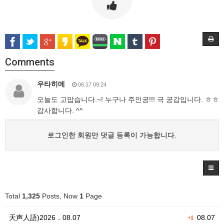
Comments
우타히메
06.17 09:24
오늘도 고맙습니다.~! 누구나 주인공!!! 극 공감입니다. ㅎㅎ
감사합니다. ^^
로그인한 회원만 댓글 등록이 가능합니다.
Total
1,325
Posts, Now
1
Page
天声人語)2026．08.07
08.07
+1