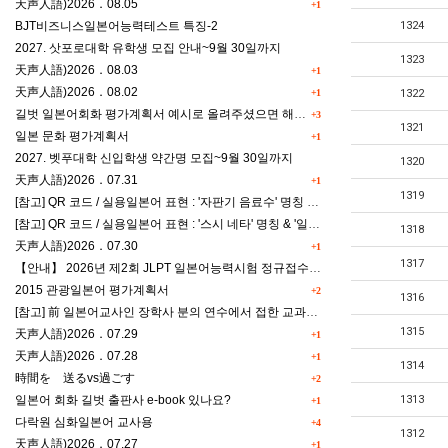
天声人語)2026．08.05
+1
BJT비즈니스일본어능력테스트 특징-2
1324
2027. 삿포로대학 유학생 모집 안내~9월 30일까지
1323
天声人語)2026．08.03
+1
天声人語)2026．08.02
+1
1322
길벗 일본어회화 평가계획서 예시로 올려주셨으면 해요^^
+3
1321
일본 문화 평가계획서
+1
2027. 벳푸대학 신입학생 약간명 모집~9월 30일까지
1320
天声人語)2026．07.31
+1
1319
[참고] QR 코드 / 실용일본어 표현 : '자판기 음료수' 명칭 & '드럭스토어 약품명' 알아맞히기
[참고] QR 코드 / 실용일본어 표현 : '스시 네타' 명칭 & '일본편의점 상품명' 학습 게임
1318
天声人語)2026．07.30
+1
1317
【안내】 2026년 제2회 JLPT 일본어능력시험 정규접수 일정
2015 관광일본어 평가계획서
+2
1316
[참고] 前 일본어교사인 장학사 분의 연수에서 접한 교과세특작성(매력있는 세특) Tip
1315
天声人語)2026．07.29
+1
天声人語)2026．07.28
+1
1314
時間を 送るvs過ごす
+2
일본어 회화 길벗 출판사 e-book 있나요?
1313
+1
다락원 심화일본어 교사용
+4
1312
天声人語)2026．07.27
+1