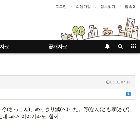
로그인
회원가입
정보찾기
접속 2
자료
공개자료
06.01 07:16
6
昨今
(さっこん)
、めっきり
減
(へ)
った。
何
(なん)
とも
寂
(さび)
는데..과거 이야기라도..함께