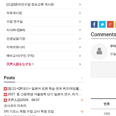
[긴급!]온라인수업 정보교류 게시판
자유게시판
수업 연구실
지식iN (Q&A)
Comment
선생님일기장
우
지역커뮤니티
오늘
예비교사(구인,구직)
天声人語をなぞる！
Posts
+
[참고] <QR코드> 일본어 표현 학습 연계 퀴즈/게임활동 5종
2027. 중·고등학생 겨울방학 단기 일본어 연수, 히가시카와 공립 일본어학교 프로그램 사전안내
天声人語)2026．08.07
+1
번호
요사코이 마츠리
3차 기모노 체험 수업 교사 학생 모집
+2
1325