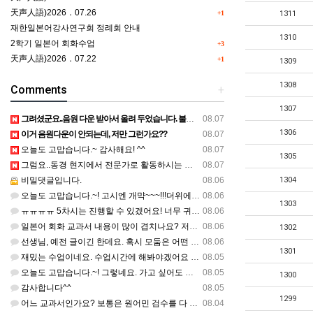
天声人語)2026．07.26
+1
1311
재한일본어강사연구회 정례회 안내
1310
2학기 일본어 회화수업
+3
天声人語)2026．07.22
+1
1309
1308
Comments
+
1307
그려셨군요..음원 다운 받아서 올려 두었습니다. 불편하셨네요..죄송합니다..
08.07
1306
이거 음원다운이 안되는데, 저만 그런가요??
08.07
오늘도 고맙습니다.~ 감사해요! ^^
08.07
1305
그럼요..동경 현지에서 전문가로 활동하시는 기모노 강사 이십니다.
08.07
비밀댓글입니다.
08.06
1304
오늘도 고맙습니다.~! 고시엔 개먁~~~!!!더위에 어떨라나요...감사합니다. ^^
08.06
1303
ㅠㅠㅠㅠ 5차시는 진행할 수 있겠어요! 너무 귀한 자료 정말 감사합니다!!!
08.06
일본어 회화 교과서 내용이 많이 겹치나요? 저는 1,2학기 출판사가 달라서인지, 회화 단어와 분량이 더 많다…
08.06
1302
선생님, 예전 글이긴 한데요. 혹시 모둠은 어떤 식으로 구성하셨을까요? 진단평가를 보시고 모둠장(도우미학생)…
08.06
1301
재밌는 수업이네요. 수업시간에 해봐야겠어요 감사합니다
08.05
오늘도 고맙습니다.~! 그렇네요. 가고 싶어도 다른 사람에게 민폐는 안되는 것... 감사해요. ^^
08.05
1300
감사합니다^^
08.05
1299
어느 교과서인가요? 보통은 원어민 검수를 다 할 것 같은데...
08.04