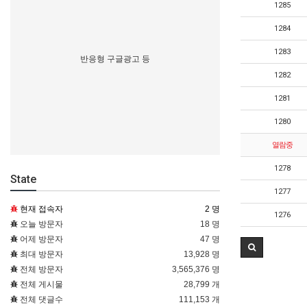
1285
1284
1283
반응형 구글광고 등
1282
1281
1280
열람중
1278
State
1277
현재 접속자
2 명
1276
오늘 방문자
18 명
어제 방문자
47 명
최대 방문자
13,928 명
전체 방문자
3,565,376 명
전체 게시물
28,799 개
전체 댓글수
111,153 개