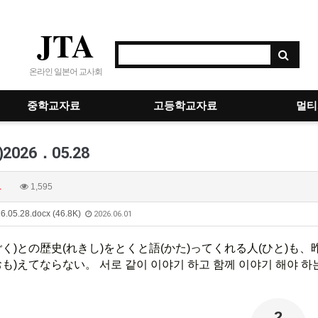
JTA
온라인 일본어 교사회
중학교자료
고등학교자료
멀티
026．05.28
1
1,595
5.28.docx (46.8K)
2026.06.01
く)
との
歴史
(れきし)
をとくと
語
(かた)
ってくれる
人
(ひと)
も、
おも)
えてならない
。 서로 같이 이야기 하고 함께 이야기 해야 하
2