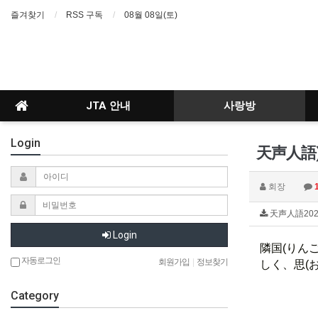
즐겨찾기
RSS 구독
08월 08일(토)
JTA 안내
사랑방
Login
天声人語)2
회장
天声人語2026.0
Login
隣国
(りんご
자동로그인
회원가입
|
정보찾기
しく、
思
(
Category