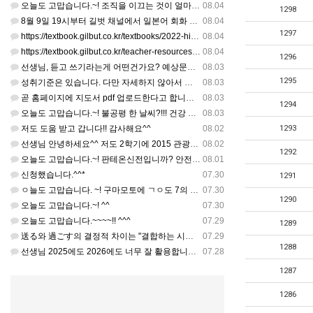
오늘도 고맙습니다.~! 조직을 이끄는 것이 얼마나 어려운 일일까요? 우선 봉사하는 마음이 필요!!! 감사해요…
08.04
1298
8월 9일 19시부터 길벗 채널에서 일본어 회화 관련 연수를 저작 직강으로 한다고 합니다. 많이 도움이 되실…
08.04
1297
https://textbook.gilbut.co.kr/textbooks/2022-high-school-jap…
08.04
https://textbook.gilbut.co.kr/teacher-resources/2022-high-sc…
08.04
1296
선생님, 듣고 쓰기라는게 어떤건가요? 예상문장 20~30개 중 몇개를 틀어주고 들리는대로 쓰는 건가요? 자세…
08.03
1295
성취기준은 있습니다. 다만 자세하지 않아서 교과서 내용에 맞게 좀 더 구체적으로 재구조화를 하신 선생님이 계…
08.03
곧 홈페이지에 지도서 pdf 업로드한다고 합니다. 이번 주나 다음 주에 e-book 기반 전자저작물도 업로드…
08.03
1294
오늘도 고맙습니다.~! 불공평 한 날씨?!!! 건강 최고 입니다. ^^
08.03
저도 도움 받고 갑니다!! 감사해요^^
08.02
1293
선생님 안녕하세요^^ 저도 2학기에 2015 관광일본어를 평가계획을 세우려고 하는데. ..아무리 찾아도 없어…
08.02
1292
오늘도 고맙습니다.~! 판테온신전입니까? 안전 제일!! ㅎㅎ 감사해요. ^^
08.01
신청했습니다.^^*
07.30
1291
ㅇ늘도 고맙습니다. ~! 구마모토에 ㄱㅇ도 7의 지진,,,무사, 안전을 기도 합니다. 감사해요...
07.30
1290
오늘도 고맙습니다.~! ^^
07.30
오늘도 고맙습니다.~~~~!! ^^^
07.29
1289
送る와 過ごす의 결정적 차이는 "결합하는 시간 단위"와 "묘사 대상"입니다. 過ごす 하루, 오후, 주말, 휴…
07.29
1288
선생님 2025에도 2026에도 너무 잘 활용합니다.. 감사해요!!!
07.28
1287
1286