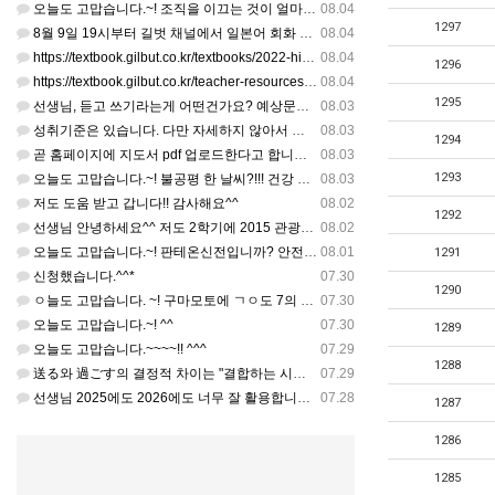
오늘도 고맙습니다.~! 조직을 이끄는 것이 얼마나 어려운 일일까요? 우선 봉사하는 마음이 필요!!! 감사해요…
08.04
1297
8월 9일 19시부터 길벗 채널에서 일본어 회화 관련 연수를 저작 직강으로 한다고 합니다. 많이 도움이 되실…
08.04
https://textbook.gilbut.co.kr/textbooks/2022-high-school-jap…
08.04
1296
https://textbook.gilbut.co.kr/teacher-resources/2022-high-sc…
08.04
1295
선생님, 듣고 쓰기라는게 어떤건가요? 예상문장 20~30개 중 몇개를 틀어주고 들리는대로 쓰는 건가요? 자세…
08.03
성취기준은 있습니다. 다만 자세하지 않아서 교과서 내용에 맞게 좀 더 구체적으로 재구조화를 하신 선생님이 계…
08.03
1294
곧 홈페이지에 지도서 pdf 업로드한다고 합니다. 이번 주나 다음 주에 e-book 기반 전자저작물도 업로드…
08.03
1293
오늘도 고맙습니다.~! 불공평 한 날씨?!!! 건강 최고 입니다. ^^
08.03
저도 도움 받고 갑니다!! 감사해요^^
08.02
1292
선생님 안녕하세요^^ 저도 2학기에 2015 관광일본어를 평가계획을 세우려고 하는데. ..아무리 찾아도 없어…
08.02
오늘도 고맙습니다.~! 판테온신전입니까? 안전 제일!! ㅎㅎ 감사해요. ^^
08.01
1291
신청했습니다.^^*
07.30
1290
ㅇ늘도 고맙습니다. ~! 구마모토에 ㄱㅇ도 7의 지진,,,무사, 안전을 기도 합니다. 감사해요...
07.30
오늘도 고맙습니다.~! ^^
07.30
1289
오늘도 고맙습니다.~~~~!! ^^^
07.29
1288
送る와 過ごす의 결정적 차이는 "결합하는 시간 단위"와 "묘사 대상"입니다. 過ごす 하루, 오후, 주말, 휴…
07.29
선생님 2025에도 2026에도 너무 잘 활용합니다.. 감사해요!!!
07.28
1287
1286
1285