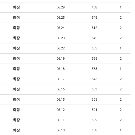
회장
06.29
468
1
회장
06.25
545
2
회장
06.24
512
2
회장
06.23
545
2
회장
06.22
503
1
회장
06.19
555
2
회장
06.18
533
1
회장
06.17
543
2
회장
06.16
551
2
회장
06.15
605
2
회장
06.12
594
2
회장
06.11
599
2
회장
06.10
568
1