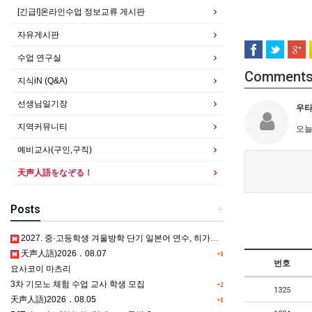
[긴급!]온라인수업 정보교류 게시판
자유게시판
수업 연구실
Comment
지식iN (Q&A)
선생님일기장
우
지역커뮤니티
오늘
예비교사(구인,구직)
天声人語をなぞる！
Posts
+
2027. 중·고등학생 겨울방학 단기 일본어 연수, 히가시카와 공립 일본어학교 프로그램 사전안내
天声人語)2026．08.07
+1
번호
요사코이 마츠리
3차 기모노 체험 수업 교사 학생 모집
+2
1325
天声人語)2026．08.05
+1