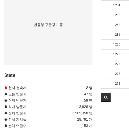
1284
1283
반응형 구글광고 등
1282
1281
1280
1279
1278
1277
State
1276
현재 접속자
2 명
오늘 방문자
47 명
어제 방문자
59 명
최대 방문자
13,928 명
전체 방문자
3,565,358 명
전체 게시물
28,791 개
전체 댓글수
111,153 개