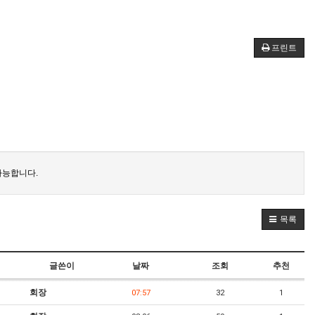
프린트
가능합니다.
목록
글쓴이
날짜
조회
추천
회장
07:57
32
1