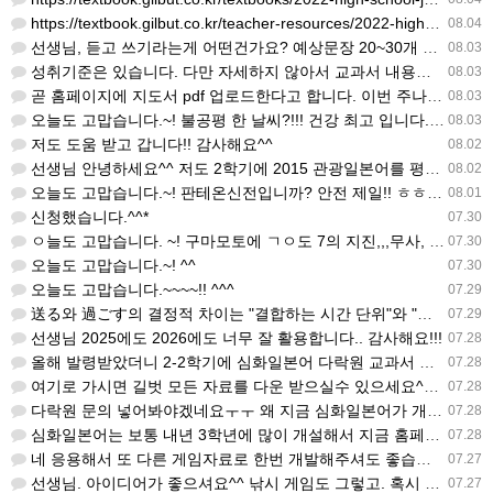
https://textbook.gilbut.co.kr/teacher-resources/2022-high-sc…
08.04
선생님, 듣고 쓰기라는게 어떤건가요? 예상문장 20~30개 중 몇개를 틀어주고 들리는대로 쓰는 건가요? 자세…
08.03
성취기준은 있습니다. 다만 자세하지 않아서 교과서 내용에 맞게 좀 더 구체적으로 재구조화를 하신 선생님이 계…
08.03
곧 홈페이지에 지도서 pdf 업로드한다고 합니다. 이번 주나 다음 주에 e-book 기반 전자저작물도 업로드…
08.03
오늘도 고맙습니다.~! 불공평 한 날씨?!!! 건강 최고 입니다. ^^
08.03
저도 도움 받고 갑니다!! 감사해요^^
08.02
선생님 안녕하세요^^ 저도 2학기에 2015 관광일본어를 평가계획을 세우려고 하는데. ..아무리 찾아도 없어…
08.02
오늘도 고맙습니다.~! 판테온신전입니까? 안전 제일!! ㅎㅎ 감사해요. ^^
08.01
신청했습니다.^^*
07.30
ㅇ늘도 고맙습니다. ~! 구마모토에 ㄱㅇ도 7의 지진,,,무사, 안전을 기도 합니다. 감사해요...
07.30
오늘도 고맙습니다.~! ^^
07.30
오늘도 고맙습니다.~~~~!! ^^^
07.29
送る와 過ごす의 결정적 차이는 "결합하는 시간 단위"와 "묘사 대상"입니다. 過ごす 하루, 오후, 주말, 휴…
07.29
선생님 2025에도 2026에도 너무 잘 활용합니다.. 감사해요!!!
07.28
올해 발령받았더니 2-2학기에 심화일본어 다락원 교과서 채택되어 있네요. 저도 당장 다음달부터 수업을 해야하…
07.28
여기로 가시면 길벗 모든 자료를 다운 받으실수 있으세요^^ https://coffee-plume-710.no…
07.28
다락원 문의 넣어봐야겠네요ㅜㅜ 왜 지금 심화일본어가 개설된지는 저도 참 의문입니다... 작년에 계셨던 선생님…
07.28
심화일본어는 보통 내년 3학년에 많이 개설해서 지금 홈페이지에 없는가보네요~ 일본어랑 생활 일본어는 다 있는…
07.28
네 응용해서 또 다른 게임자료로 한번 개발해주셔도 좋습니다
07.27
선생님. 아이디어가 좋으셔요^^ 낚시 게임도 그렇고. 혹시 이것 제가 응용 사용해 보아도 될 까요?
07.27