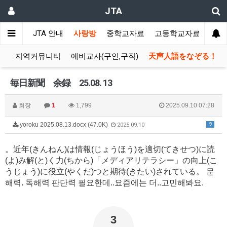
JTA
JTA 안내
사랑방
중학교자료
고등학교자료
멀티
장
지역커뮤니티
예비교사(구인,구직)
天声人語をなぞる！
毎日新聞 余録 25.08. 13
회장
1
1,799
2025.09.10 07:28
yoroku 2025.08.13.docx (47.0K)
9
2025.09.10
。
近年
(きんねん)
は
情報
(じょうほう)
を
適切
(てきせつ)
に
読
(よ)
み
解
(と)
く
力
(ちから)
「メディアリテラシ
ー
」の
向上
(こ
うじょう)
に
役立
(やくだ)
つと
期待
(きたい)
されてい
る。 문
해력. 독해력 판단력 필요한데..요즘에는 더..고민해봐요.
3