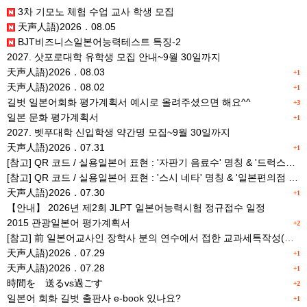
3차 기모노 체험 수업 교사 학생 모집
天声人語)2026．08.05
BJT비즈니스일본어능력테스트 특징-2
2027. 삿포로대학 유학생 모집 안내~9월 30일까지
天声人語)2026．08.03
+1
天声人語)2026．08.02
+1
길벗 일본어회화 평가계획서 예시로 올려주셨으면 해요^^
+3
일본 문화 평가계획서
+1
2027. 벳푸대학 신입학생 약간명 모집~9월 30일까지
天声人語)2026．07.31
+1
[참고] QR 코드 / 실용일본어 표현 : '자판기 음료수' 명칭 & '드럭스토어 약품명' 알아맞히기
[참고] QR 코드 / 실용일본어 표현 : '스시 네타' 명칭 & '일본편의점 상품명' 학습 게임
天声人語)2026．07.30
+1
【안내】 2026년 제2회 JLPT 일본어능력시험 정규접수 일정
2015 관광일본어 평가계획서
+2
[참고] 前 일본어교사인 장학사 분의 연수에서 접한 교과세특작성(매력있는 세특) Tip
天声人語)2026．07.29
+1
天声人語)2026．07.28
+1
時間を 送るvs過ごす
+2
일본어 회화 길벗 출판사 e-book 있나요?
+1