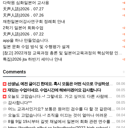
다락원 심화일본어 교사용
+4
天声人語)2026．07.27
+1
天声人語)2026．07.26
+1
재한일본어강사연구회 정례회 안내
2학기 일본어 회화수업
+2
天声人語)2026．07.22
+1
app을 하나 만들었습니다.
+2
일본 문화 수업 방식 및 수행평가 설계
+1
[참고] 2022개정 교육과정 총론 및 일본어교육과정의 핵심역량 인포그래픽 이미지 자료 사례(AI활용)
특집)2026 jta 하반기 세미나 안내
+2
Comments
+
선생님, 예전 글이긴 한데요. 혹시 모둠은 어떤 식으로 구성하셨을까요? 진단평가를 보시고 모둠장(도우미학생)…
08.06
재밌는 수업이네요. 수업시간에 해봐야겠어요 감사합니다
08.05
오늘도 고맙습니다.~! 그렇네요. 가고 싶어도 다른 사람에게 민폐는 안되는 것... 감사해요. ^^
08.05
감사합니다^^
08.05
어느 교과서인가요? 보통은 원어민 검수를 다 할 것 같은데...
08.04
오늘도 고맙습니다.~! 조직을 이끄는 것이 얼마나 어려운 일일까요? 우선 봉사하는 마음이 필요!!! 감사해요…
08.04
8월 9일 19시부터 길벗 채널에서 일본어 회화 관련 연수를 저작 직강으로 한다고 합니다. 많이 도움이 되실…
08.04
https://textbook.gilbut.co.kr/textbooks/2022-high-school-jap…
08.04