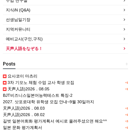
수업 연구실
지식iN (Q&A)
선생님일기장
지역커뮤니티
예비교사(구인,구직)
天声人語をなぞる！
Posts
+
요사코이 마츠리
3차 기모노 체험 수업 교사 학생 모집
+1
天声人語)2026．08.05
+1
BJT비즈니스일본어능력테스트 특징-2
2027. 삿포로대학 유학생 모집 안내~9월 30일까지
天声人語)2026．08.03
+1
天声人語)2026．08.02
+1
길벗 일본어회화 평가계획서 예시로 올려주셨으면 해요^^
+3
일본 문화 평가계획서
+1