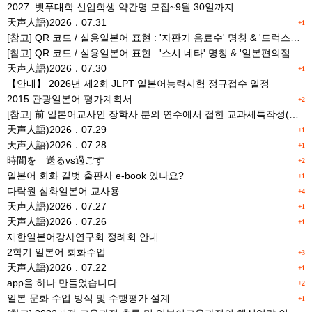
2027. 벳푸대학 신입학생 약간명 모집~9월 30일까지
天声人語)2026．07.31
+1
[참고] QR 코드 / 실용일본어 표현 : '자판기 음료수' 명칭 & '드럭스토어 약품명' 알아맞히기
[참고] QR 코드 / 실용일본어 표현 : '스시 네타' 명칭 & '일본편의점 상품명' 학습 게임
天声人語)2026．07.30
+1
【안내】 2026년 제2회 JLPT 일본어능력시험 정규접수 일정
2015 관광일본어 평가계획서
+2
[참고] 前 일본어교사인 장학사 분의 연수에서 접한 교과세특작성(매력있는 세특) Tip
天声人語)2026．07.29
+1
天声人語)2026．07.28
+1
時間を 送るvs過ごす
+2
일본어 회화 길벗 출판사 e-book 있나요?
+1
다락원 심화일본어 교사용
+4
天声人語)2026．07.27
+1
天声人語)2026．07.26
+1
재한일본어강사연구회 정례회 안내
2학기 일본어 회화수업
+3
天声人語)2026．07.22
+1
app을 하나 만들었습니다.
+2
일본 문화 수업 방식 및 수행평가 설계
+1