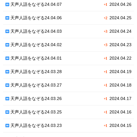
天声人語をなぞる24.04.07
2024.04.26
+1
天声人語をなぞる24.04.06
2024.04.25
+2
天声人語をなぞる24.04.03
2024.04.24
+3
天声人語をなぞる24.04.02
2024.04.23
+3
天声人語をなぞる24.04.01
2024.04.22
+1
天声人語をなぞる24.03.28
2024.04.19
+1
天声人語をなぞる24.03.27
2024.04.18
+1
天声人語をなぞる24.03.26
2024.04.17
+1
天声人語をなぞる24.03.25
2024.04.16
+1
天声人語をなぞる24.03.23
2024.04.15
+1