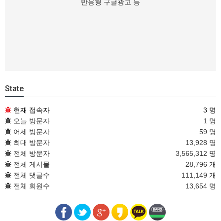
반응형 구글광고 등
State
현재 접속자
3 명
오늘 방문자
1 명
어제 방문자
59 명
최대 방문자
13,928 명
전체 방문자
3,565,312 명
전체 게시물
28,796 개
전체 댓글수
111,149 개
전체 회원수
13,654 명