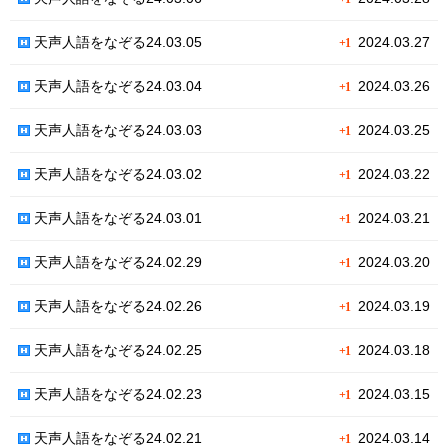
天声人語をなぞる24.03.05
2024.03.27
+1
天声人語をなぞる24.03.04
2024.03.26
+1
天声人語をなぞる24.03.03
2024.03.25
+1
天声人語をなぞる24.03.02
2024.03.22
+1
天声人語をなぞる24.03.01
2024.03.21
+1
天声人語をなぞる24.02.29
2024.03.20
+1
天声人語をなぞる24.02.26
2024.03.19
+1
天声人語をなぞる24.02.25
2024.03.18
+1
天声人語をなぞる24.02.23
2024.03.15
+1
天声人語をなぞる24.02.21
2024.03.14
+1