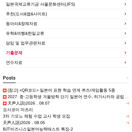
일본국제교류기금 서울문화센터(JFS)
추천(도서&앱&사이트)
동아리&창체자료
유학&여행&한일교류
담임 및 업무관련자료
기출문제
연수자료
Posts
+
[참고] <QR코드> 일본어 표현 학습 연계 퀴즈/게임활동 5종
2027. 중·고등학생 겨울방학 단기 일본어 연수, 히가시카와 공립 일본어학교 프로그램 사전안내
天声人語)2026．08.07
+1
요사코이 마츠리
3차 기모노 체험 수업 교사 학생 모집
+2
天声人語)2026．08.05
+1
BJT비즈니스일본어능력테스트 특징-2