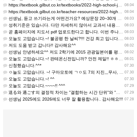
https://textbook.gilbut.co.kr/textbooks/2022-high-school-jap…
08.04
https://textbook.gilbut.co.kr/teacher-resources/2022-high-sc…
08.04
선생님, 듣고 쓰기라는게 어떤건가요? 예상문장 20~30개 중 몇개를 틀어주고 들리는대로 쓰는 건가요? 자세…
08.03
성취기준은 있습니다. 다만 자세하지 않아서 교과서 내용에 맞게 좀 더 구체적으로 재구조화를 하신 선생님이 계…
08.03
곧 홈페이지에 지도서 pdf 업로드한다고 합니다. 이번 주나 다음 주에 e-book 기반 전자저작물도 업로드…
08.03
오늘도 고맙습니다.~! 불공평 한 날씨?!!! 건강 최고 입니다. ^^
08.03
저도 도움 받고 갑니다!! 감사해요^^
08.02
선생님 안녕하세요^^ 저도 2학기에 2015 관광일본어를 평가계획을 세우려고 하는데. ..아무리 찾아도 없어…
08.02
오늘도 고맙습니다.~! 판테온신전입니까? 안전 제일!! ㅎㅎ 감사해요. ^^
08.01
신청했습니다.^^*
07.30
ㅇ늘도 고맙습니다. ~! 구마모토에 ㄱㅇ도 7의 지진,,,무사, 안전을 기도 합니다. 감사해요...
07.30
오늘도 고맙습니다.~! ^^
07.30
오늘도 고맙습니다.~~~~!! ^^^
07.29
送る와 過ごす의 결정적 차이는 "결합하는 시간 단위"와 "묘사 대상"입니다. 過ごす 하루, 오후, 주말, 휴…
07.29
선생님 2025에도 2026에도 너무 잘 활용합니다.. 감사해요!!!
07.28