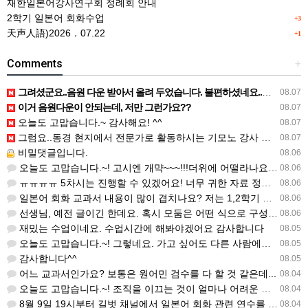
재한일본어강사연구회 정례회 안내
2학기 일본어 회화수업
+3
天声人語)2026．07.22
+1
Comments
+
그려셨군요..음원 다운 받아서 올려 두었습니다. 불편하셨네요..죄송합니다..
08.07
이거 음원다운이 안되는데, 저만 그런가요??
08.07
오늘도 고맙습니다.~ 감사해요! ^^
08.07
그럼요..동경 현지에서 전문가로 활동하시는 기모노 강사 이십니다.
08.07
비밀댓글입니다.
08.06
오늘도 고맙습니다.~! 고시엔 개먁~~~!!!더위에 어떨라나요...감사합니다. ^^
08.06
ㅠㅠㅠㅠ 5차시는 진행할 수 있겠어요! 너무 귀한 자료 정말 감사합니다!!!
08.06
일본어 회화 교과서 내용이 많이 겹치나요? 저는 1,2학기 출판사가 달라서인지, 회화 단어와 분량이 더 많다…
08.06
선생님, 예전 글이긴 한데요. 혹시 모둠은 어떤 식으로 구성하셨을까요? 진단평가를 보시고 모둠장(도우미학생)…
08.06
재밌는 수업이네요. 수업시간에 해봐야겠어요 감사합니다
08.05
오늘도 고맙습니다.~! 그렇네요. 가고 싶어도 다른 사람에게 민폐는 안되는 것... 감사해요. ^^
08.05
감사합니다^^
08.05
어느 교과서인가요? 보통은 원어민 검수를 다 할 것 같은데...
08.04
오늘도 고맙습니다.~! 조직을 이끄는 것이 얼마나 어려운 일일까요? 우선 봉사하는 마음이 필요!!! 감사해요…
08.04
8월 9일 19시부터 길벗 채널에서 일본어 회화 관련 연수를 저작 직강으로 한다고 합니다. 많이 도움이 되실…
08.04