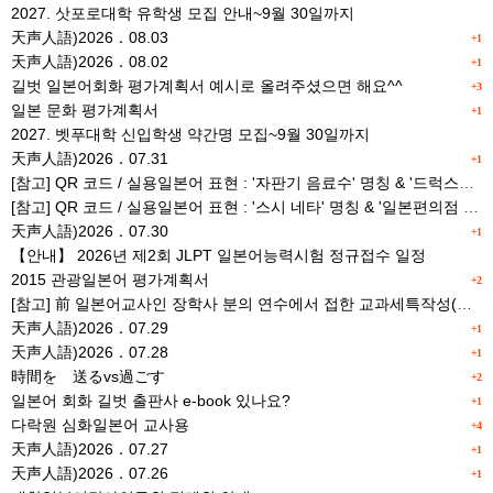
2027. 삿포로대학 유학생 모집 안내~9월 30일까지
天声人語)2026．08.03
+1
天声人語)2026．08.02
+1
길벗 일본어회화 평가계획서 예시로 올려주셨으면 해요^^
+3
일본 문화 평가계획서
+1
2027. 벳푸대학 신입학생 약간명 모집~9월 30일까지
天声人語)2026．07.31
+1
[참고] QR 코드 / 실용일본어 표현 : '자판기 음료수' 명칭 & '드럭스토어 약품명' 알아맞히기
[참고] QR 코드 / 실용일본어 표현 : '스시 네타' 명칭 & '일본편의점 상품명' 학습 게임
天声人語)2026．07.30
+1
【안내】 2026년 제2회 JLPT 일본어능력시험 정규접수 일정
2015 관광일본어 평가계획서
+2
[참고] 前 일본어교사인 장학사 분의 연수에서 접한 교과세특작성(매력있는 세특) Tip
天声人語)2026．07.29
+1
天声人語)2026．07.28
+1
時間を 送るvs過ごす
+2
일본어 회화 길벗 출판사 e-book 있나요?
+1
다락원 심화일본어 교사용
+4
天声人語)2026．07.27
+1
天声人語)2026．07.26
+1