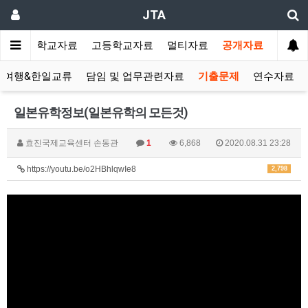
JTA
랑방
중학교자료
고등학교자료
멀티자료
공개자료
&여행&한일교류
담임 및 업무관련자료
기출문제
연수자료
일본유학정보(일본유학의 모든것)
효진국제교육센터 손동관
1
6,868
2020.08.31 23:28
https://youtu.be/o2HBhlqwIe8
2,798