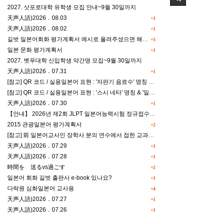
2027. 삿포로대학 유학생 모집 안내~9월 30일까지
天声人語)2026．08.03
+1
天声人語)2026．08.02
+1
길벗 일본어회화 평가계획서 예시로 올려주셨으면 해요^^
+3
일본 문화 평가계획서
+1
2027. 벳푸대학 신입학생 약간명 모집~9월 30일까지
天声人語)2026．07.31
+1
[참고] QR 코드 / 실용일본어 표현 : '자판기 음료수' 명칭 & '드럭스토어 약품명' 알아맞히기
[참고] QR 코드 / 실용일본어 표현 : '스시 네타' 명칭 & '일본편의점 상품명' 학습 게임
天声人語)2026．07.30
+1
【안내】 2026년 제2회 JLPT 일본어능력시험 정규접수 일정
2015 관광일본어 평가계획서
+2
[참고] 前 일본어교사인 장학사 분의 연수에서 접한 교과세특작성(매력있는 세특) Tip
天声人語)2026．07.29
+1
天声人語)2026．07.28
+1
時間を 送るvs過ごす
+2
일본어 회화 길벗 출판사 e-book 있나요?
+1
다락원 심화일본어 교사용
+4
天声人語)2026．07.27
+1
天声人語)2026．07.26
+1