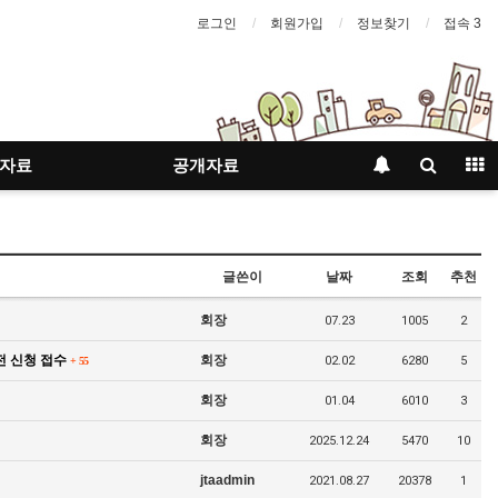
로그인
회원가입
정보찾기
접속 3
자료
공개자료
글쓴이
날짜
조회
추천
회장
07.23
1005
2
전 신청 접수
회장
02.02
6280
5
+
55
회장
01.04
6010
3
회장
2025.12.24
5470
10
jtaadmin
2021.08.27
20378
1