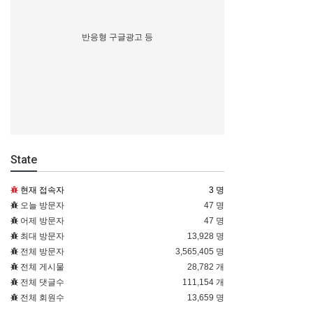
반응형 구글광고 등
State
현재 접속자
3 명
오늘 방문자
47 명
어제 방문자
47 명
최대 방문자
13,928 명
전체 방문자
3,565,405 명
전체 게시물
28,782 개
전체 댓글수
111,154 개
전체 회원수
13,659 명