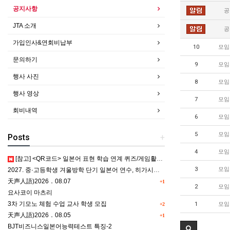
공지사항
공
JTA 소개
공
가입인사&연회비납부
10
모임
문의하기
9
모임
행사 사진
8
모임
행사 영상
7
모임
회비내역
6
모임
5
모임
Posts
+
4
모임
[참고] <QR코드> 일본어 표현 학습 연계 퀴즈/게임활동 5종
3
모임
2027. 중·고등학생 겨울방학 단기 일본어 연수, 히가시카와 공립 일본어학교 프로그램 사전안내
天声人語)2026．08.07
+1
2
모임
요사코이 마츠리
3차 기모노 체험 수업 교사 학생 모집
1
모임
+2
天声人語)2026．08.05
+1
BJT비즈니스일본어능력테스트 특징-2