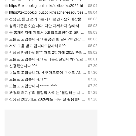
https://textbook.gilbut.co.kr/textbooks/2022-high-school-jap…
08.04
https://textbook.gilbut.co.kr/teacher-resources/2022-high-sc…
08.04
선생님, 듣고 쓰기라는게 어떤건가요? 예상문장 20~30개 중 몇개를 틀어주고 들리는대로 쓰는 건가요? 자세…
08.03
성취기준은 있습니다. 다만 자세하지 않아서 교과서 내용에 맞게 좀 더 구체적으로 재구조화를 하신 선생님이 계…
08.03
곧 홈페이지에 지도서 pdf 업로드한다고 합니다. 이번 주나 다음 주에 e-book 기반 전자저작물도 업로드…
08.03
오늘도 고맙습니다.~! 불공평 한 날씨?!!! 건강 최고 입니다. ^^
08.03
저도 도움 받고 갑니다!! 감사해요^^
08.02
선생님 안녕하세요^^ 저도 2학기에 2015 관광일본어를 평가계획을 세우려고 하는데. ..아무리 찾아도 없어…
08.02
오늘도 고맙습니다.~! 판테온신전입니까? 안전 제일!! ㅎㅎ 감사해요. ^^
08.01
신청했습니다.^^*
07.30
ㅇ늘도 고맙습니다. ~! 구마모토에 ㄱㅇ도 7의 지진,,,무사, 안전을 기도 합니다. 감사해요...
07.30
오늘도 고맙습니다.~! ^^
07.30
오늘도 고맙습니다.~~~~!! ^^^
07.29
送る와 過ごす의 결정적 차이는 "결합하는 시간 단위"와 "묘사 대상"입니다. 過ごす 하루, 오후, 주말, 휴…
07.29
선생님 2025에도 2026에도 너무 잘 활용합니다.. 감사해요!!!
07.28