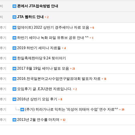
폰에서 JTA접속방법 안내
지
JTA 웹하드 안내
지
+
2
업데이트) 2022 상반기 경주세미나 자료 모음
후기
+
6
하반기 세미나 녹화 파일 유튜브 공유 안내 ^^
후기
+
1
2019 하반기 세미나 자료들
후기
+
4
한일축제한마당 9.24 뒷이야기
후기
2017 8월 19일 세미나 발표 모음
후기
+
21
2016.전국일본어교사수업연구발표대회 발표자 자료
후기
+
11
모임후기 글..EJU관련 자료입니다.
후기
+
2
2016년 상반기 모임 후기
후기
+
8
(추가) 히라가나로 익히는 '의성어 의태어 수업' 연수 자료^^
후기
+
19
2013년 2월 연수를 마치며
후기
+
12