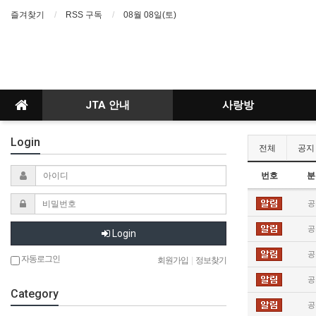
즐겨찾기
RSS 구독
08월 08일(토)
JTA 안내
사랑방
Login
전체
공지
번호
분
공
공
Login
공
자동로그인
회원가입
|
정보찾기
공
Category
공