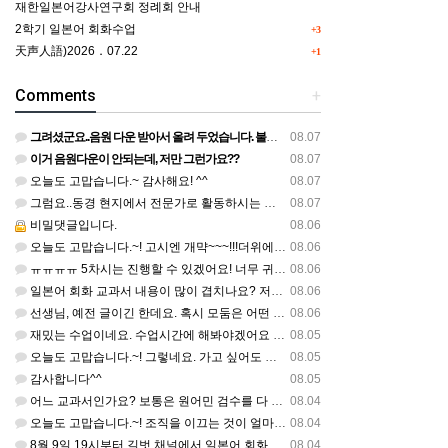
재한일본어강사연구회 정례회 안내
2학기 일본어 회화수업
+3
天声人語)2026．07.22
+1
Comments
+
그려셨군요..음원 다운 받아서 올려 두었습니다. 불편하셨네요..죄송합니다..
08.07
이거 음원다운이 안되는데, 저만 그런가요??
08.07
오늘도 고맙습니다.~ 감사해요! ^^
08.07
그럼요..동경 현지에서 전문가로 활동하시는 기모노 강사 이십니다.
08.07
비밀댓글입니다.
08.06
오늘도 고맙습니다.~! 고시엔 개먁~~~!!!더위에 어떨라나요...감사합니다. ^^
08.06
ㅠㅠㅠㅠ 5차시는 진행할 수 있겠어요! 너무 귀한 자료 정말 감사합니다!!!
08.06
일본어 회화 교과서 내용이 많이 겹치나요? 저는 1,2학기 출판사가 달라서인지, 회화 단어와 분량이 더 많다…
08.06
선생님, 예전 글이긴 한데요. 혹시 모둠은 어떤 식으로 구성하셨을까요? 진단평가를 보시고 모둠장(도우미학생)…
08.06
재밌는 수업이네요. 수업시간에 해봐야겠어요 감사합니다
08.05
오늘도 고맙습니다.~! 그렇네요. 가고 싶어도 다른 사람에게 민폐는 안되는 것... 감사해요. ^^
08.05
감사합니다^^
08.05
어느 교과서인가요? 보통은 원어민 검수를 다 할 것 같은데...
08.04
오늘도 고맙습니다.~! 조직을 이끄는 것이 얼마나 어려운 일일까요? 우선 봉사하는 마음이 필요!!! 감사해요…
08.04
8월 9일 19시부터 길벗 채널에서 일본어 회화 관련 연수를 저작 직강으로 한다고 합니다. 많이 도움이 되실…
08.04