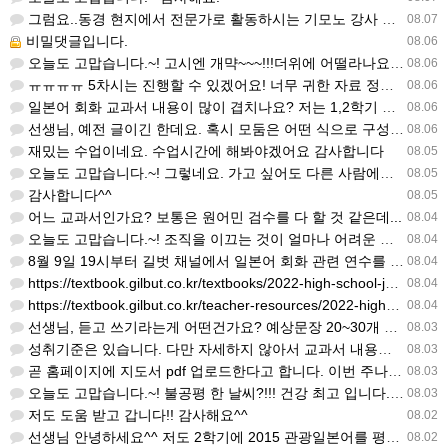
그럼요..동경 현지에서 전문가로 활동하시는 기모노 강사 이십니다.
08.07
비밀댓글입니다.
08.06
오늘도 고맙습니다.~! 고시엔 개먁~~~!!!더위에 어떨라나요...감사합니다. ^^
08.06
ㅠㅠㅠㅠ 5차시는 진행할 수 있겠어요! 너무 귀한 자료 정말 감사합니다!!!
08.06
일본어 회화 교과서 내용이 많이 겹치나요? 저는 1,2학기 출판사가 달라서인지, 회화 단어와 분량이 더 많다…
08.06
선생님, 예전 글이긴 한데요. 혹시 모둠은 어떤 식으로 구성하셨을까요? 진단평가를 보시고 모둠장(도우미학생)…
08.06
재밌는 수업이네요. 수업시간에 해봐야겠어요 감사합니다
08.05
오늘도 고맙습니다.~! 그렇네요. 가고 싶어도 다른 사람에게 민폐는 안되는 것... 감사해요. ^^
08.05
감사합니다^^
08.05
어느 교과서인가요? 보통은 원어민 검수를 다 할 것 같은데...
08.04
오늘도 고맙습니다.~! 조직을 이끄는 것이 얼마나 어려운 일일까요? 우선 봉사하는 마음이 필요!!! 감사해요…
08.04
8월 9일 19시부터 길벗 채널에서 일본어 회화 관련 연수를 저작 직강으로 한다고 합니다. 많이 도움이 되실…
08.04
https://textbook.gilbut.co.kr/textbooks/2022-high-school-jap…
08.04
https://textbook.gilbut.co.kr/teacher-resources/2022-high-sc…
08.04
선생님, 듣고 쓰기라는게 어떤건가요? 예상문장 20~30개 중 몇개를 틀어주고 들리는대로 쓰는 건가요? 자세…
08.03
성취기준은 있습니다. 다만 자세하지 않아서 교과서 내용에 맞게 좀 더 구체적으로 재구조화를 하신 선생님이 계…
08.03
곧 홈페이지에 지도서 pdf 업로드한다고 합니다. 이번 주나 다음 주에 e-book 기반 전자저작물도 업로드…
08.03
오늘도 고맙습니다.~! 불공평 한 날씨?!!! 건강 최고 입니다. ^^
08.03
저도 도움 받고 갑니다!! 감사해요^^
08.02
선생님 안녕하세요^^ 저도 2학기에 2015 관광일본어를 평가계획을 세우려고 하는데. ..아무리 찾아도 없어…
08.02