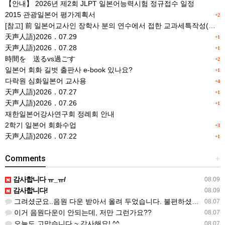
【안내】 2026년 제2회 JLPT 일본어능력시험 정규접수 일정
2015 관광일본어 평가계획서
+2
[참고] 前 일본어교사인 장학사 분의 연수에서 접한 교과세특작성(매력있는 세특) Tip
天声人語)2026．07.29
+1
天声人語)2026．07.28
+1
時間を 送るvs過ごす
+2
일본어 회화 길벗 출판사 e-book 있나요?
+1
다락원 심화일본어 교사용
+4
天声人語)2026．07.27
+1
天声人語)2026．07.26
+1
재한일본어강사연구회 정례회 안내
2학기 일본어 회화수업
+3
天声人語)2026．07.22
+1
Comments
+
감사합니다 ㅠ_ㅠ/
08.09
감사합니다!
08.09
그려셨군요..음원 다운 받아서 올려 두었습니다. 불편하셨네요..죄송합니다..
08.07
이거 음원다운이 안되는데, 저만 그런가요??
08.07
오늘도 고맙습니다.~ 감사해요! ^^
08.07