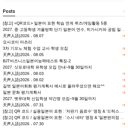
Posts
+
[참고] <QR코드> 일본어 표현 학습 연계 퀴즈/게임활동 5종
2027. 중·고등학생 겨울방학 단기 일본어 연수, 히가시카와 공립 일본어학교 프로그램 사전안내
天声人語)2026．08.07
+1
요사코이 마츠리
3차 기모노 체험 수업 교사 학생 모집
+2
天声人語)2026．08.05
+1
BJT비즈니스일본어능력테스트 특징-2
2027. 삿포로대학 유학생 모집 안내~9월 30일까지
天声人語)2026．08.03
+1
天声人語)2026．08.02
+1
길벗 일본어회화 평가계획서 예시로 올려주셨으면 해요^^
+3
일본 문화 평가계획서
+1
2027. 벳푸대학 신입학생 약간명 모집~9월 30일까지
天声人語)2026．07.31
+1
[참고] QR 코드 / 실용일본어 표현 : '자판기 음료수' 명칭 & '드럭스토어 약품명' 알아맞히기
[참고] QR 코드 / 실용일본어 표현 : '스시 네타' 명칭 & '일본편의점 상품명' 학습 게임
天声人語)2026．07.30
+1