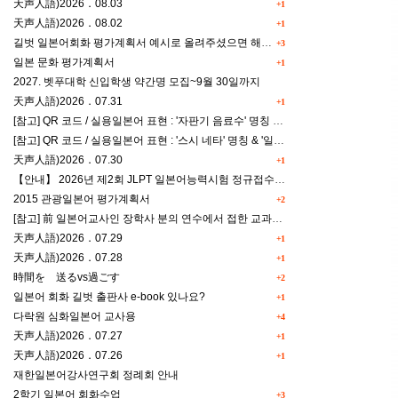
天声人語)2026．08.03
+1
天声人語)2026．08.02
+1
길벗 일본어회화 평가계획서 예시로 올려주셨으면 해요^^
+3
일본 문화 평가계획서
+1
2027. 벳푸대학 신입학생 약간명 모집~9월 30일까지
天声人語)2026．07.31
+1
[참고] QR 코드 / 실용일본어 표현 : '자판기 음료수' 명칭 & '드럭스토어 약품명' 알아맞히기
[참고] QR 코드 / 실용일본어 표현 : '스시 네타' 명칭 & '일본편의점 상품명' 학습 게임
天声人語)2026．07.30
+1
【안내】 2026년 제2회 JLPT 일본어능력시험 정규접수 일정
2015 관광일본어 평가계획서
+2
[참고] 前 일본어교사인 장학사 분의 연수에서 접한 교과세특작성(매력있는 세특) Tip
天声人語)2026．07.29
+1
天声人語)2026．07.28
+1
時間を 送るvs過ごす
+2
일본어 회화 길벗 출판사 e-book 있나요?
+1
다락원 심화일본어 교사용
+4
天声人語)2026．07.27
+1
天声人語)2026．07.26
+1
재한일본어강사연구회 정례회 안내
2학기 일본어 회화수업
+3