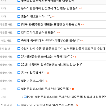
종로산업정보학교 위탁체험의날 신청 안내
기타
동아리관련하여 인성교육 예산 활용 방안 문의
기타
+
3
도움이 필요합니다... ^^;;
기타
+
2
(대구 인근)주전장 관람을 포함한 창체활동 소개
리활동자료
+
1
캘리그라피로 손거울 만들기
리활동자료
+
5
축제때 동아리에서 유카타 체험부스를 했습니다
,영상자료
+
7
수업시간에 수행 및 활동으로 자기소개 명함만들기 프로젝트 수업에
문과 답변
2차 일본문화캠프(라고는 거창하지만^^;)
리활동자료
+
1
2018 여름방학 일본문화캠프 실시해보았습니다^^
리활동자료
동아리활동집 제작
리활동자료
+
16
일본여행보드게임
리활동자료
+
5
일본문화퀴즈대회 문제은행 (100문항)
기타
+
43
[수정] 일본문화퀴즈대회 문제은행 (100문항) & 실제 대회용 PPT
기타
히라가나, 가타카나 랜덤 읽기 문제 프린트
 서식,양식
+
12