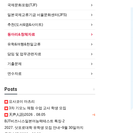
국제문화포럼(TJF)
일본국제교류기금 서울문화센터(JFS)
추천(도서&앱&사이트)
동아리&창체자료
유학&여행&한일교류
담임 및 업무관련자료
기출문제
연수자료
Posts
+
요사코이 마츠리
3차 기모노 체험 수업 교사 학생 모집
天声人語)2026．08.05
+1
BJT비즈니스일본어능력테스트 특징-2
2027. 삿포로대학 유학생 모집 안내~9월 30일까지