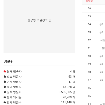
열람중
66
65
반응형 구글광고 등
64
동아
63
동아
62
사진
61
질
60
동아
State
59
동아
현재 접속자
4 명
58
동아
오늘 방문자
53 명
57
동아
어제 방문자
47 명
최대 방문자
13,928 명
56
전체 방문자
3,565,305 명
55
전체 게시물
28,789 개
전체 댓글수
111,148 개
54
각종