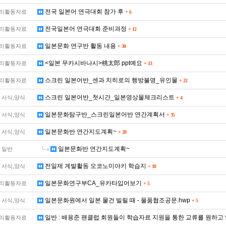
전국 일본어 연극대회 참가 후
리활동자료
+
6
전국일본어 연극대회 준비과정
리활동자료
+
12
일본문화 연구반 활동 내용
리활동자료
+
30
<일본 무카시바나시>桃太郎 ppt예요
리활동자료
+
13
스크린 일본어반_센과 치히로의 행방불명_유인물
리활동자료
+
22
스크린 일본어반_첫시간_일본영상물체크리스트
 서식,양식
+
4
일본문화탐구반_스크린일본어반 연간계획서
 서식,양식
+
35
일본문화반 연간지도계획~
 서식,양식
+
28
일본문화반 연간지도계획~
일반
전일제 계발활동 오코노미야키 학습지
 서식,양식
+
10
일본문화연구부CA_유카타입어보기
리활동자료
+
5
일본문화원에서 일본 물건 빌릴 때 - 물품협조공문.hwp
 서식,양식
+
5
일반 : 배용준 팬클럽 회원들이 학습자료 지원을 통한 교류를 원하고
리활동자료