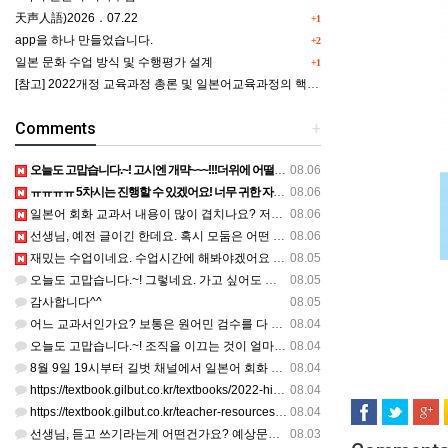
天声人語)2026．07.22
+1
app을 하나 만들었습니다.
+2
일본 문화 수업 방식 및 수행평가 설계
+1
[참고] 2022개정 교육과정 총론 및 일본어교육과정의 핵심역량 인포그래픽 이미지 자료 사례(AI활용)
Comments
+
오늘도 고맙습니다.~! 고시엔 개먁~~~!!!더위에 어떨라나요...감사합니다. ^^
08.06
ㅠㅠㅠㅠ 5차시는 진행할 수 있겠어요! 너무 귀한 자료 정말 감사합니다!!!
08.06
일본어 회화 교과서 내용이 많이 겹치나요? 저는 1,2학기 출판사가 달라서인지, 회화 단어와 분량이 더 많다…
08.06
선생님, 예전 글이긴 한데요. 혹시 모둠은 어떤 식으로 구성하셨을까요? 진단평가를 보시고 모둠장(도우미학생)…
08.06
재밌는 수업이네요. 수업시간에 해봐야겠어요 감사합니다
08.05
오늘도 고맙습니다.~! 그렇네요. 가고 싶어도 다른 사람에게 민폐는 안되는 것... 감사해요. ^^
08.05
감사합니다^^
08.05
어느 교과서인가요? 보통은 원어민 검수를 다 할 것 같은데...
08.04
오늘도 고맙습니다.~! 조직을 이끄는 것이 얼마나 어려운 일일까요? 우선 봉사하는 마음이 필요!!! 감사해요…
08.04
8월 9일 19시부터 길벗 채널에서 일본어 회화 관련 연수를 저작 직강으로 한다고 합니다. 많이 도움이 되실…
08.04
https://textbook.gilbut.co.kr/textbooks/2022-high-school-jap…
08.04
https://textbook.gilbut.co.kr/teacher-resources/2022-high-sc…
08.04
선생님, 듣고 쓰기라는게 어떤건가요? 예상문장 20~30개 중 몇개를 틀어주고 들리는대로 쓰는 건가요? 자세…
08.03