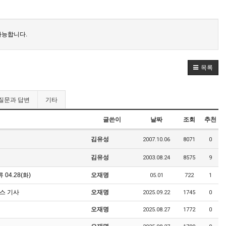
가능합니다.
목록
질문과 답변
기타
글쓴이
날짜
조회
추천
김유성
2007.10.06
8071
0
김유성
2003.08.24
8575
9
4.28(화)
오재명
05.01
722
1
스 기사
오재명
2025.09.22
1745
0
오재명
2025.08.27
1772
0