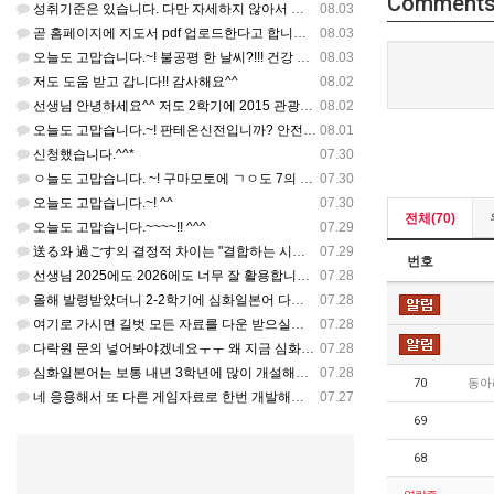
Comment
성취기준은 있습니다. 다만 자세하지 않아서 교과서 내용에 맞게 좀 더 구체적으로 재구조화를 하신 선생님이 계…
08.03
곧 홈페이지에 지도서 pdf 업로드한다고 합니다. 이번 주나 다음 주에 e-book 기반 전자저작물도 업로드…
08.03
오늘도 고맙습니다.~! 불공평 한 날씨?!!! 건강 최고 입니다. ^^
08.03
저도 도움 받고 갑니다!! 감사해요^^
08.02
선생님 안녕하세요^^ 저도 2학기에 2015 관광일본어를 평가계획을 세우려고 하는데. ..아무리 찾아도 없어…
08.02
오늘도 고맙습니다.~! 판테온신전입니까? 안전 제일!! ㅎㅎ 감사해요. ^^
08.01
신청했습니다.^^*
07.30
ㅇ늘도 고맙습니다. ~! 구마모토에 ㄱㅇ도 7의 지진,,,무사, 안전을 기도 합니다. 감사해요...
07.30
오늘도 고맙습니다.~! ^^
07.30
전체(70)
오늘도 고맙습니다.~~~~!! ^^^
07.29
送る와 過ごす의 결정적 차이는 "결합하는 시간 단위"와 "묘사 대상"입니다. 過ごす 하루, 오후, 주말, 휴…
07.29
번호
선생님 2025에도 2026에도 너무 잘 활용합니다.. 감사해요!!!
07.28
올해 발령받았더니 2-2학기에 심화일본어 다락원 교과서 채택되어 있네요. 저도 당장 다음달부터 수업을 해야하…
07.28
여기로 가시면 길벗 모든 자료를 다운 받으실수 있으세요^^ https://coffee-plume-710.no…
07.28
다락원 문의 넣어봐야겠네요ㅜㅜ 왜 지금 심화일본어가 개설된지는 저도 참 의문입니다... 작년에 계셨던 선생님…
07.28
심화일본어는 보통 내년 3학년에 많이 개설해서 지금 홈페이지에 없는가보네요~ 일본어랑 생활 일본어는 다 있는…
07.28
70
동아
네 응용해서 또 다른 게임자료로 한번 개발해주셔도 좋습니다
07.27
69
68