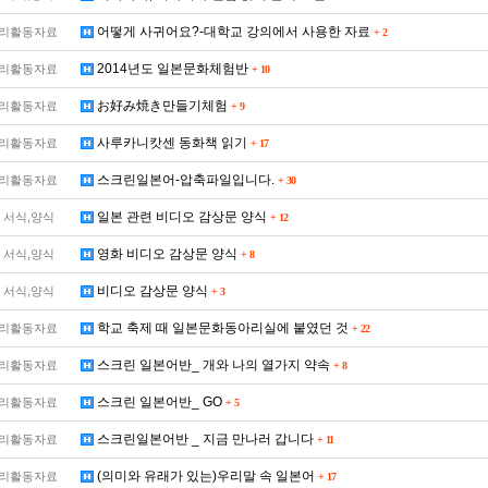
어떻게 사귀어요?-대학교 강의에서 사용한 자료
리활동자료
+
2
2014년도 일본문화체험반
리활동자료
+
10
お好み焼き만들기체험
리활동자료
+
9
사루카니캇센 동화책 읽기
리활동자료
+
17
스크린일본어-압축파일입니다.
리활동자료
+
30
일본 관련 비디오 감상문 양식
 서식,양식
+
12
영화 비디오 감상문 양식
 서식,양식
+
8
비디오 감상문 양식
 서식,양식
+
3
학교 축제 때 일본문화동아리실에 붙였던 것
리활동자료
+
22
스크린 일본어반_ 개와 나의 열가지 약속
리활동자료
+
8
스크린 일본어반_ GO
리활동자료
+
5
스크린일본어반 _ 지금 만나러 갑니다
리활동자료
+
11
(의미와 유래가 있는)우리말 속 일본어
리활동자료
+
17