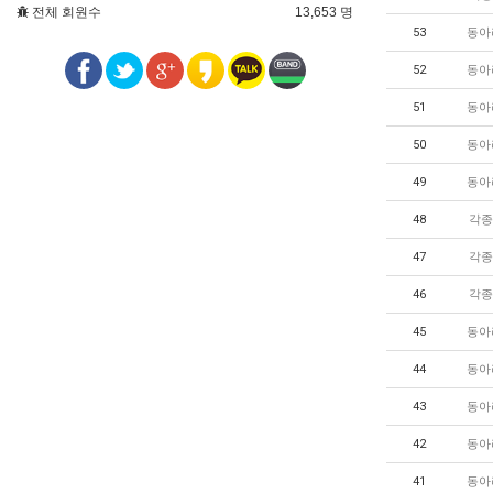
전체 회원수
13,653 명
53
동아
52
동아
51
동아
50
동아
49
동아
48
각종
47
각종
46
각종
45
동아
44
동아
43
동아
42
동아
41
동아