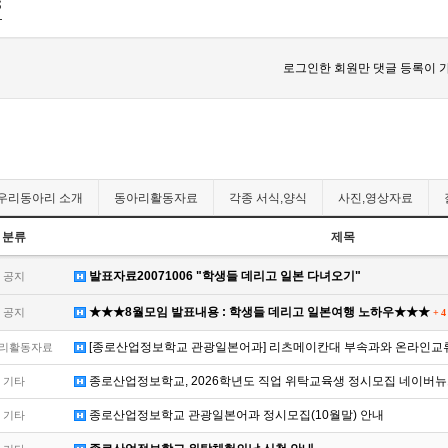
s
로그인한 회원만 댓글 등록이 
우리동아리 소개
동아리활동자료
각종 서식,양식
사진,영상자료
분류
제목
발표자료20071006 "학생들 데리고 일본 다녀오기"
공지
★★★8월모임 발표내용 : 학생들 데리고 일본여행 노하우★★★
공지
+
4
[종로산업정보학교 관광일본어과] 리츠메이칸대 부속과와 온라인교류 0
리활동자료
종로산업정보학교, 2026학년도 직업 위탁교육생 정시모집 네이버뉴
기타
종로산업정보학교 관광일본어과 정시모집(10월말) 안내
기타