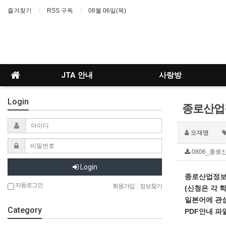
즐겨찾기
RSS 구독
08월 06일(목)
JTA 안내
사랑방
Login
종로산업
오재명
0806_종로산
Login
종로산업정보학
자동로그인
회원가입
|
정보찾기
(신청은 각 
일본어에 관심
Category
PDF안내 파