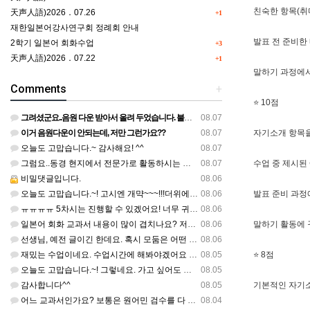
친숙한 항목(취
天声人語)2026．07.26
+1
재한일본어강사연구회 정례회 안내
발표 전 준비한
2학기 일본어 회화수업
+3
天声人語)2026．07.22
+1
말하기 과정에서
Comments
+
⭐ 10점
그려셨군요..음원 다운 받아서 올려 두었습니다. 불편하셨네요..죄송합니다..
08.07
이거 음원다운이 안되는데, 저만 그런가요??
08.07
자기소개 항목을
오늘도 고맙습니다.~ 감사해요! ^^
08.07
그럼요..동경 현지에서 전문가로 활동하시는 기모노 강사 이십니다.
08.07
수업 중 제시된
비밀댓글입니다.
08.06
오늘도 고맙습니다.~! 고시엔 개먁~~~!!!더위에 어떨라나요...감사합니다. ^^
08.06
발표 준비 과정
ㅠㅠㅠㅠ 5차시는 진행할 수 있겠어요! 너무 귀한 자료 정말 감사합니다!!!
08.06
일본어 회화 교과서 내용이 많이 겹치나요? 저는 1,2학기 출판사가 달라서인지, 회화 단어와 분량이 더 많다…
08.06
말하기 활동에 
선생님, 예전 글이긴 한데요. 혹시 모둠은 어떤 식으로 구성하셨을까요? 진단평가를 보시고 모둠장(도우미학생)…
08.06
재밌는 수업이네요. 수업시간에 해봐야겠어요 감사합니다
08.05
⭐ 8점
오늘도 고맙습니다.~! 그렇네요. 가고 싶어도 다른 사람에게 민폐는 안되는 것... 감사해요. ^^
08.05
감사합니다^^
08.05
기본적인 자기소
어느 교과서인가요? 보통은 원어민 검수를 다 할 것 같은데...
08.04