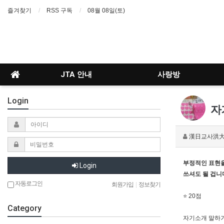
즐겨찾기
RSS 구독
08월 08일(토)
JTA 안내
사랑방
Login
자
漢日교사洪
부정적인 표현을
Login
쓰셔도 될 겁니다
자동로그인
회원가입
|
정보찾기
⭐ 20점
Category
자기소개 말하기