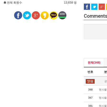
전체 회원수
13,658 명
Comment
전체(348)
번호
분
공
348
행사활
347
행사활
346
행사활