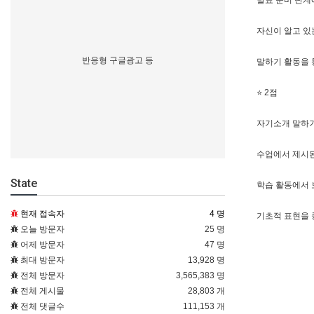
발표 준비 단계
자신이 알고 있
반응형 구글광고 등
말하기 활동을 
⭐ 2점
자기소개 말하기
수업에서 제시된
State
학습 활동에서 
현재 접속자
4 명
기초적 표현을 
오늘 방문자
25 명
어제 방문자
47 명
최대 방문자
13,928 명
전체 방문자
3,565,383 명
전체 게시물
28,803 개
전체 댓글수
111,153 개