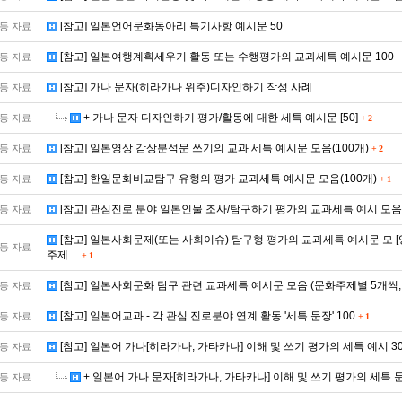
[참고] 일본언어문화동아리 특기사항 예시문 50
동 자료
[참고] 일본여행계획세우기 활동 또는 수행평가의 교과세특 예시문 100
동 자료
[참고] 가나 문자(히라가나 위주)디자인하기 작성 사례
동 자료
+ 가나 문자 디자인하기 평가/활동에 대한 세특 예시문 [50]
동 자료
+
2
[참고] 일본영상 감상분석문 쓰기의 교과 세특 예시문 모음(100개)
동 자료
+
2
[참고] 한일문화비교탐구 유형의 평가 교과세특 예시문 모음(100개)
동 자료
+
1
[참고] 관심진로 분야 일본인물 조사/탐구하기 평가의 교과세특 예시 모
동 자료
[참고] 일본사회문제(또는 사회이슈) 탐구형 평가의 교과세특 예시문 모 [영
동 자료
주제…
+
1
[참고] 일본사회문화 탐구 관련 교과세특 예시문 모음 (문화주제별 5개씩,
동 자료
[참고] 일본어교과 - 각 관심 진로분야 연계 활동 '세특 문장' 100
동 자료
+
1
[참고] 일본어 가나[히라가나, 가타카나] 이해 및 쓰기 평가의 세특 예시 3
동 자료
+ 일본어 가나 문자[히라가나, 가타카나] 이해 및 쓰기 평가의 세특 문
동 자료