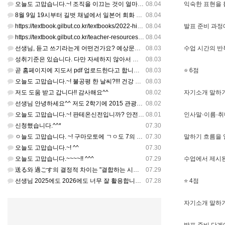
오늘도 고맙습니다.~! 조직을 이끄는 것이 얼마나 어려운 일일까요? 우선 봉사하는 마음이 필요!!! 감사해요…
08.04
익숙한 표현을 
8월 9일 19시부터 길벗 채널에서 일본어 회화 관련 연수를 저작 직강으로 한다고 합니다. 많이 도움이 되실…
08.04
https://textbook.gilbut.co.kr/textbooks/2022-high-school-jap…
08.04
발표 준비 과정
https://textbook.gilbut.co.kr/teacher-resources/2022-high-sc…
08.04
선생님, 듣고 쓰기라는게 어떤건가요? 예상문장 20~30개 중 몇개를 틀어주고 들리는대로 쓰는 건가요? 자세…
08.03
수업 시간의 반
성취기준은 있습니다. 다만 자세하지 않아서 교과서 내용에 맞게 좀 더 구체적으로 재구조화를 하신 선생님이 계…
08.03
곧 홈페이지에 지도서 pdf 업로드한다고 합니다. 이번 주나 다음 주에 e-book 기반 전자저작물도 업로드…
08.03
⭐ 6점
오늘도 고맙습니다.~! 불공평 한 날씨?!!! 건강 최고 입니다. ^^
08.03
저도 도움 받고 갑니다!! 감사해요^^
08.02
자기소개 말하기
선생님 안녕하세요^^ 저도 2학기에 2015 관광일본어를 평가계획을 세우려고 하는데. ..아무리 찾아도 없어…
08.02
오늘도 고맙습니다.~! 판테온신전입니까? 안전 제일!! ㅎㅎ 감사해요. ^^
08.01
인사말·이름·취
신청했습니다.^^*
07.30
ㅇ늘도 고맙습니다. ~! 구마모토에 ㄱㅇ도 7의 지진,,,무사, 안전을 기도 합니다. 감사해요...
07.30
말하기 흐름을 
오늘도 고맙습니다.~! ^^
07.30
오늘도 고맙습니다.~~~~!! ^^^
07.29
수업에서 제시된
送る와 過ごす의 결정적 차이는 "결합하는 시간 단위"와 "묘사 대상"입니다. 過ごす 하루, 오후, 주말, 휴…
07.29
선생님 2025에도 2026에도 너무 잘 활용합니다.. 감사해요!!!
07.28
⭐ 4점
자기소개 말하기