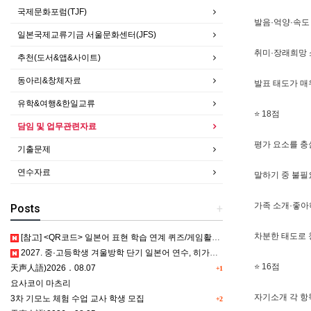
국제문화포럼(TJF)
발음·억양·속도
일본국제교류기금 서울문화센터(JFS)
취미·장래희망 
추천(도서&앱&사이트)
동아리&창체자료
발표 태도가 매
유학&여행&한일교류
⭐ 18점
담임 및 업무관련자료
평가 요소를 충
기출문제
연수자료
말하기 중 불필
가족 소개·좋아
Posts
+
차분한 태도로 
[참고] <QR코드> 일본어 표현 학습 연계 퀴즈/게임활동 5종
2027. 중·고등학생 겨울방학 단기 일본어 연수, 히가시카와 공립 일본어학교 프로그램 사전안내
⭐ 16점
天声人語)2026．08.07
+1
요사코이 마츠리
자기소개 각 항
3차 기모노 체험 수업 교사 학생 모집
+2