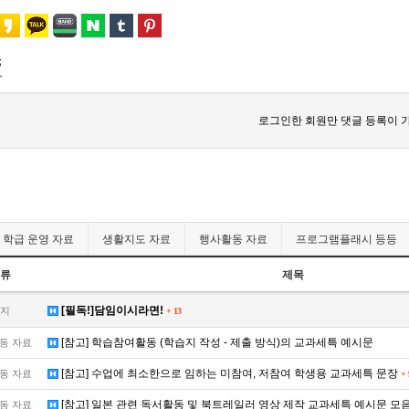
s
로그인한 회원만 댓글 등록이 
학급 운영 자료
생활지도 자료
행사활동 자료
프로그램플래시 등등
류
제목
[필독!]담임이시라면!
지
+
13
[참고] 학습참여활동 (학습지 작성 - 제출 방식)의 교과세특 예시문
동 자료
[참고] 수업에 최소한으로 임하는 미참여, 저참여 학생용 교과세특 문장
동 자료
+
[참고] 일본 관련 독서활동 및 북트레일러 영상 제작 교과세특 예시문 모
동 자료