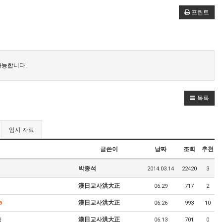
프린트
가능합니다.
목록
임시 자료
글쓴이
날짜
조회
추천
박종석
2014.03.14
22420
3
漢日교사洪大正
06.29
717
2
漢日교사洪大正
06.26
993
10
9
음
漢日교사洪大正
06.13
701
0