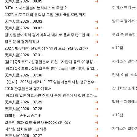
天声人語)2026．08.05
+1
취미와 특기 등
BJT비즈니스일본어능력테스트 특징-2
2027. 삿포로대학 유학생 모집 안내~9월 30일까지
발표 과정에서 
天声人語)2026．08.03
+1
天声人語)2026．08.02
+1
수업 중 연습한
길벗 일본어회화 평가계획서 예시로 올려주셨으면 해요^^
+3
일본 문화 평가계획서
+1
⭐ 14점
2027. 벳푸대학 신입학생 약간명 모집~9월 30일까지
天声人語)2026．07.31
+1
자기소개 말하기
[참고] QR 코드 / 실용일본어 표현 : '자판기 음료수' 명칭 & '드럭스토어 약품명' 알아맞히기
[참고] QR 코드 / 실용일본어 표현 : '스시 네타' 명칭 & '일본편의점 상품명' 학습 게임
인사, 이름, 소
天声人語)2026．07.30
+1
【안내】 2026년 제2회 JLPT 일본어능력시험 정규접수 일정
장래희망 소개 
2015 관광일본어 평가계획서
+2
[참고] 前 일본어교사인 장학사 분의 연수에서 접한 교과세특작성(매력있는 세특) Tip
말하는 과정에서
天声人語)2026．07.29
+1
天声人語)2026．07.28
+1
⭐ 12점
時間を 送るvs過ごす
+2
일본어 회화 길벗 출판사 e-book 있나요?
+1
자기소개 말하기
다락원 심화일본어 교사용
+4
天声人語)2026．07.27
+1