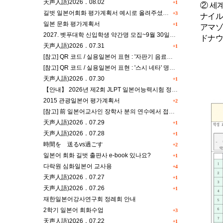
天声人語)2026．08.02
+1
② 세
길벗 일본어회화 평가계획서 예시로 올려주셨으면 해요^^
+3
ナイル川
일본 문화 평가계획서
+1
アマゾ
2027. 벳푸대학 신입학생 약간명 모집~9월 30일까지
ドナウ川
天声人語)2026．07.31
+1
[참고] QR 코드 / 실용일본어 표현 : '자판기 음료수' 명칭 & '드럭스토어 약품명' 알아맞히기
[참고] QR 코드 / 실용일본어 표현 : '스시 네타' 명칭 & '일본편의점 상품명' 학습 게임
天声人語)2026．07.30
+1
【안내】 2026년 제2회 JLPT 일본어능력시험 정규접수 일정
2015 관광일본어 평가계획서
+2
[참고] 前 일본어교사인 장학사 분의 연수에서 접한 교과세특작성(매력있는 세특) Tip
天声人語)2026．07.29
+1
天声人語)2026．07.28
+1
時間を 送るvs過ごす
+2
일본어 회화 길벗 출판사 e-book 있나요?
+1
다락원 심화일본어 교사용
+4
天声人語)2026．07.27
+1
天声人語)2026．07.26
+1
재한일본어강사연구회 정례회 안내
2학기 일본어 회화수업
+3
天声人語)2026．07.22
+1