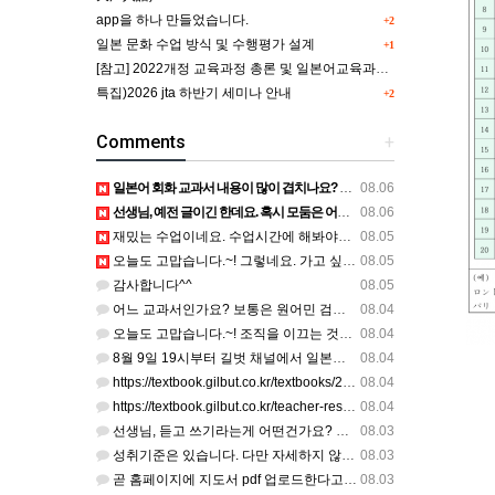
app을 하나 만들었습니다.
+2
일본 문화 수업 방식 및 수행평가 설계
+1
[참고] 2022개정 교육과정 총론 및 일본어교육과정의 핵심역량 인포그래픽 이미지 자료 사례(AI활용)
특집)2026 jta 하반기 세미나 안내
+2
Comments
+
일본어 회화 교과서 내용이 많이 겹치나요? 저는 1,2학기 출판사가 달라서인지, 회화 단어와 분량이 더 많다…
08.06
선생님, 예전 글이긴 한데요. 혹시 모둠은 어떤 식으로 구성하셨을까요? 진단평가를 보시고 모둠장(도우미학생)…
08.06
재밌는 수업이네요. 수업시간에 해봐야겠어요 감사합니다
08.05
오늘도 고맙습니다.~! 그렇네요. 가고 싶어도 다른 사람에게 민폐는 안되는 것... 감사해요. ^^
08.05
감사합니다^^
08.05
어느 교과서인가요? 보통은 원어민 검수를 다 할 것 같은데...
08.04
오늘도 고맙습니다.~! 조직을 이끄는 것이 얼마나 어려운 일일까요? 우선 봉사하는 마음이 필요!!! 감사해요…
08.04
8월 9일 19시부터 길벗 채널에서 일본어 회화 관련 연수를 저작 직강으로 한다고 합니다. 많이 도움이 되실…
08.04
https://textbook.gilbut.co.kr/textbooks/2022-high-school-jap…
08.04
https://textbook.gilbut.co.kr/teacher-resources/2022-high-sc…
08.04
선생님, 듣고 쓰기라는게 어떤건가요? 예상문장 20~30개 중 몇개를 틀어주고 들리는대로 쓰는 건가요? 자세…
08.03
성취기준은 있습니다. 다만 자세하지 않아서 교과서 내용에 맞게 좀 더 구체적으로 재구조화를 하신 선생님이 계…
08.03
곧 홈페이지에 지도서 pdf 업로드한다고 합니다. 이번 주나 다음 주에 e-book 기반 전자저작물도 업로드…
08.03