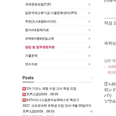
(
대용/유
국제문화포럼(TJF)
일본어
일본국제교류기금 서울문화센터(JFS)
-----------
추천(도서&앱&사이트)
작성 
동아리&창체자료
유학&여행&한일교류
속하는
담임 및 업무관련자료
기출문제
상위 개
연수자료
-
나라이
악기이름
Posts
+
① 나
3차 기모노 체험 수업 교사 학생 모집
ロンドン
天声人語)2026．08.05
パリ 
BJT비즈니스일본어능력테스트 특징-2
ソウル 
2027. 삿포로대학 유학생 모집 안내~9월 30일까지
天声人語)2026．08.03
+1