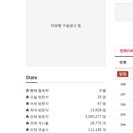
반응형 구글광고 등
전체(34
번호
State
348
현재 접속자
3 명
347
오늘 방문자
25 명
어제 방문자
47 명
346
최대 방문자
13,928 명
345
전체 방문자
3,565,277 명
전체 게시물
28,775 개
344
전체 댓글수
111,146 개