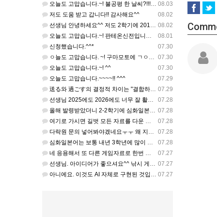
오늘도 고맙습니다.~! 불공평 한 날씨?!!! 건강 최고 입니다. ^^
08.03
저도 도움 받고 갑니다!! 감사해요^^
08.02
Comm
선생님 안녕하세요^^ 저도 2학기에 2015 관광일본어를 평가계획을 세우려고 하는데. ..아무리 찾아도 없어…
08.02
오늘도 고맙습니다.~! 판테온신전입니까? 안전 제일!! ㅎㅎ 감사해요. ^^
08.01
신청했습니다.^^*
07.30
ㅇ늘도 고맙습니다. ~! 구마모토에 ㄱㅇ도 7의 지진,,,무사, 안전을 기도 합니다. 감사해요...
07.30
오늘도 고맙습니다.~! ^^
07.30
오늘도 고맙습니다.~~~~!! ^^^
07.29
送る와 過ごす의 결정적 차이는 "결합하는 시간 단위"와 "묘사 대상"입니다. 過ごす 하루, 오후, 주말, 휴…
07.29
선생님 2025에도 2026에도 너무 잘 활용합니다.. 감사해요!!!
07.28
올해 발령받았더니 2-2학기에 심화일본어 다락원 교과서 채택되어 있네요. 저도 당장 다음달부터 수업을 해야하…
07.28
여기로 가시면 길벗 모든 자료를 다운 받으실수 있으세요^^ https://coffee-plume-710.no…
07.28
다락원 문의 넣어봐야겠네요ㅜㅜ 왜 지금 심화일본어가 개설된지는 저도 참 의문입니다... 작년에 계셨던 선생님…
07.28
심화일본어는 보통 내년 3학년에 많이 개설해서 지금 홈페이지에 없는가보네요~ 일본어랑 생활 일본어는 다 있는…
07.28
네 응용해서 또 다른 게임자료로 한번 개발해주셔도 좋습니다
07.27
선생님. 아이디어가 좋으셔요^^ 낚시 게임도 그렇고. 혹시 이것 제가 응용 사용해 보아도 될 까요?
07.27
아니에요. 이것도 AI 자체로 구현된 것입니다. 완전히 자연스럽지 않습니다. 향후 저도 음성이 너무 이상하다…
07.27