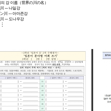
계의 강 이름（世界の川の名）
 --- 나일강
ン川 --- 아마존강
 --- 도나우강
⋮