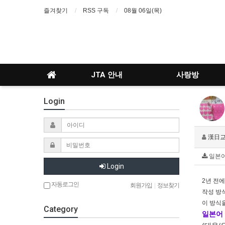
즐겨찾기
RSS 구독
08월 06일(목)
JTA 안내
사랑방
Login
漢日
일본어 
Login
2년 전
자동로그인
회원가입
|
정보찾기
작성 방식
이 방식
Category
일본어