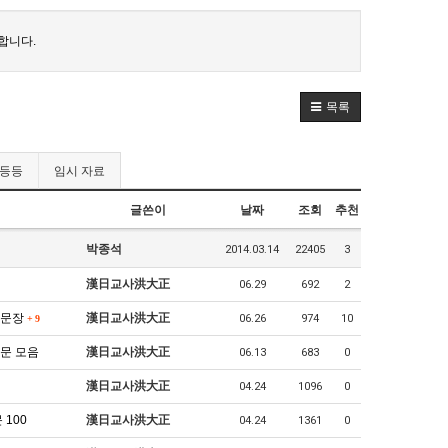
합니다.
목록
 등등
임시 자료
글쓴이
날짜
조회
추천
박종석
2014.03.14
22405
3
漢日교사洪大正
06.29
692
2
 문장
漢日교사洪大正
06.26
974
10
+
9
시문 모음
漢日교사洪大正
06.13
683
0
漢日교사洪大正
04.24
1096
0
100
漢日교사洪大正
04.24
1361
0