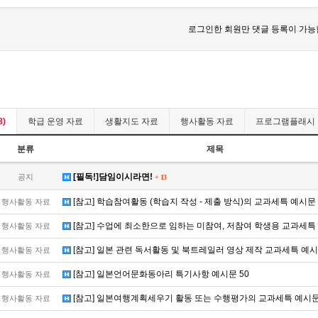
로그인한 회원만 댓글 등록이 가능
8)
학급 운영 자료
생활지도 자료
행사활동 자료
프로그램플래시
분류
제목
[필독!]담임이시라면!
공지
+
13
[참고] 학습참여활동 (학습지 작성 - 제출 방식)의 교과세특 예시문
행사활동 자료
[참고] 수업에 최소한으로 임하는 미참여, 저참여 학생용 교과세특
행사활동 자료
[참고] 일본 관련 독서활동 및 북트레일러 영상 제작 교과세특 예
행사활동 자료
[참고] 일본언어문화동아리 특기사항 예시문 50
행사활동 자료
[참고] 일본여행계획세우기 활동 또는 수행평가의 교과세특 예시문 
행사활동 자료