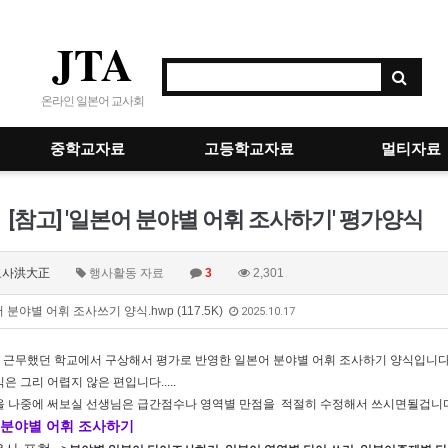
JTA
온라인 일본어 교사회
중학교자료
고등학교자료
멀티자료
[참고] '일본어 분야별 어휘 조사하기' 평가양식
교사洪大正
행사활동 자료
3
2,301
분야별 어휘 조사쓰기 양식.hwp (117.5K)
2025.10.17
에 근무했던 학교에서 구상해서 평가로 반영한 일본어 분야별 어휘 조사하기 양식입니다..
은 그리 어렵지 않은 편입니다.....
을 나중에 써보실 선생님은 급간점수나 영역별 만점을 적절히 수정해서 쓰시면될겁니
 분야별 어휘 조사하기