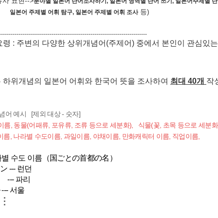
사 표현-->
분야별 일본어 단어조사하기, 일본어 영역별 단어 쓰기, 일본어주제별 단
등)
 주제별 어휘 탐구, 일본어 주제별 어휘 조사
----------------------------------------------------------------------------
요령
:
주변의 다양한 상위개념어
(
주제어
)
중에서 본인이 관심있는
 하위개념의 일본어 어휘와 한국어 뜻을 조사하여
최대
40
개
작
념어 예시 [제외 대상 - 숫자]
름, 동물(어패류, 포유류, 조류 등으로 세분화), 식물(꽃, 초목 등으로 세분화
, 나라별 수도이름, 과일이름, 야채이름, 만화캐릭터 이름, 직업이름,
라별 수도 이름（国ごとの首都の名）
 --- 런던
--- 파리
--- 서울
⋮