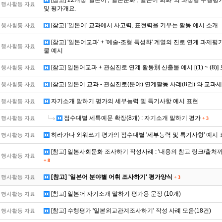
[참고] 22개정 '일본어', '일본문화', '일본어 회화' 의 과정형 수행
행사활동 자료
및 평가개요.
[참고] '일본어' 교과에서 사고력, 표현력을 키우는 활동 예시 소개
행사활동 자료
[참고] '일본어교과' + '예술-조형 특성화' 계열의 진로 연계 과제평가
행사활동 자료
물 예시
[참고] 일본어교과 + 관심진로 연계 활동別 산출물 예시 [(1) ~ (8)] 
행사활동 자료
[참고] 일본어 교과 - 관심진로(분야) 연계활동 사례(8건) 와 교과
행사활동 자료
자기소개 말하기 평가의 세부능력 및 특기사항 예시 표현
행사활동 자료
점수대별 세특예문 확장(8개) : 자기소개 말하기 평가
행사활동 자료
+
3
히라가나 외워쓰기 평가의 점수대별 '세부능력 및 특기사항' 예시
행사활동 자료
[참고] 일본사회문화 조사하기 작성사례 : '내용의 참고 링크/출처까
행사활동 자료
+
8
[참고] '일본어 분야별 어휘 조사하기' 평가양식
행사활동 자료
+
3
[참고] 일본어 자기소개 말하기 평가용 문장 (10개)
행사활동 자료
[참고] 수행평가 '일본외교관계조사하기' 작성 사례 모음(18건)
행사활동 자료