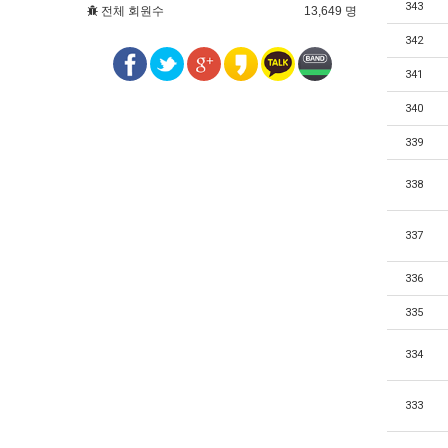
343
전체 회원수
13,649 명
342
341
340
339
338
337
336
335
334
333