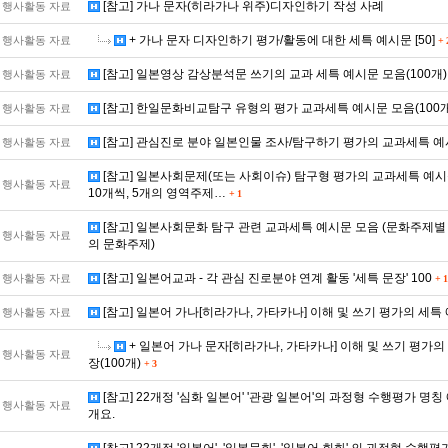
[참고] 가나 문자(히라가나 위주)디자인하기 작성 사례
행사활동 자료
+ 가나 문자 디자인하기 평가/활동에 대한 세특 예시문 [50]
행사활동 자료
+
[참고] 일본영상 감상분석문 쓰기의 교과 세특 예시문 모음(100개
행사활동 자료
[참고] 한일문화비교탐구 유형의 평가 교과세특 예시문 모음(100
행사활동 자료
[참고] 관심진로 분야 일본인물 조사/탐구하기 평가의 교과세특 
행사활동 자료
[참고] 일본사회문제(또는 사회이슈) 탐구형 평가의 교과세특 예시
행사활동 자료
10개씩, 5개의 영역주제…
+
1
[참고] 일본사회문화 탐구 관련 교과세특 예시문 모음 (문화주제별 5
행사활동 자료
의 문화주제)
[참고] 일본어교과 - 각 관심 진로분야 연계 활동 '세특 문장' 100
행사활동 자료
+
1
[참고] 일본어 가나[히라가나, 가타카나] 이해 및 쓰기 평가의 세특 
행사활동 자료
+ 일본어 가나 문자[히라가나, 가타카나] 이해 및 쓰기 평가의
행사활동 자료
장(100개)
+
3
[참고] 22개정 '심화 일본어' '관광 일본어'의 과정형 수행평가 명칭
행사활동 자료
개요.