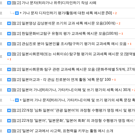
[참고] 가나 문자(히라가나 위주)디자인하기 작성 사례
료
+ 가나 문자 디자인하기 평가/활동에 대한 세특 예시문 [50]
료
+
2
[참고] 일본영상 감상분석문 쓰기의 교과 세특 예시문 모음(100개)
료
+
2
[참고] 한일문화비교탐구 유형의 평가 교과세특 예시문 모음(100개)
료
+
1
[참고] 관심진로 분야 일본인물 조사/탐구하기 평가의 교과세특 예시 모음
료
+
1
[참고] 일본사회문제(또는 사회이슈) 탐구형 평가의 교과세특 예시문 모 [영역별
료
+
1
[참고] 일본사회문화 탐구 관련 교과세특 예시문 모음 (문화주제별 5개씩, 27
료
[참고] 일본어교과 - 각 관심 진로분야 연계 활동 '세특 문장' 100
료
+
1
[참고] 일본어 가나[히라가나, 가타카나] 이해 및 쓰기 평가의 세특 예시 30개
료
+
+ 일본어 가나 문자[히라가나, 가타카나] 이해 및 쓰기 평가의 세특 문장 확
료
[참고] 22개정 '심화 일본어' '관광 일본어'의 과정형 수행평가 명칭 예시 및 평
료
[참고] 22개정 '일본어', '일본문화', '일본어 회화' 의 과정형 수행평가 명칭 예시
료
[참고] '일본어' 교과에서 사고력, 표현력을 키우는 활동 예시 소개
료