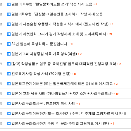
일본어 II 수행 : '한일문화비교론 쓰기' 작성 사례 모음
료
+
6
일본어II 수행 : '관심분야 일본인물 조사하기' 작성 사례 모음
료
일본어 서논술형 수행평가 작성용 서식지 예시 (원고지 칸 작성)
료
+
3
일본어 네컷만화 그리기 평가 작성사례 소개 및 교과세특 예시
료
+
20
24년 일본어 특성화학교 문집입니다
료
+
11
일본어교과 과정중심 세특 기록 양식(엑셀)
료
+
2
[참고] 학생생활부 업무 중 '축제진행' 업무의 대략적인 진행과정 요약
료
+
2
진로특기사항 작성 사례 (70여명 분량)
료
+
11
일본외교관계이해론 (또는 일본국제관계이해론 등) 세특 예시자료
료
+
2
일본어 교과 세특 사례 (가나외워쓰기 + 자기소개 + 사회문화조사)
료
+
10
일본사회문화조사론 : 진로연계 작성 사례
료
+
4
일본사회문제이해하기(또는 조사하기) 수행: 각 주제별 그림자료 예시 안내
료
일본사회문화조사하기 수행: 각 문화 주제별 그림자료 예시 안내
료
+
5