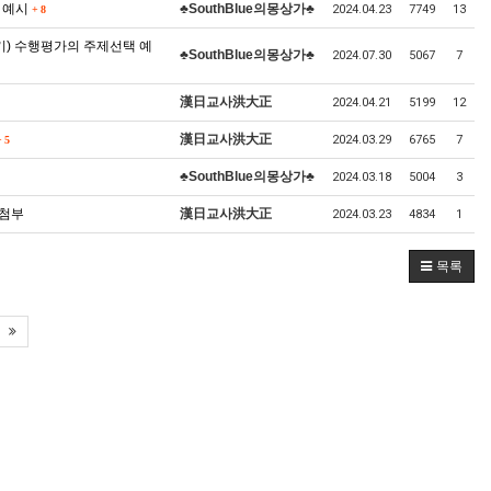
 예시
♣SouthBlue의몽상가♣
2024.04.23
7749
13
+
8
기) 수행평가의 주제선택 예
♣SouthBlue의몽상가♣
2024.07.30
5067
7
漢日교사洪大正
2024.04.21
5199
12
漢日교사洪大正
2024.03.29
6765
7
+
5
♣SouthBlue의몽상가♣
2024.03.18
5004
3
 첨부
漢日교사洪大正
2024.03.23
4834
1
목록