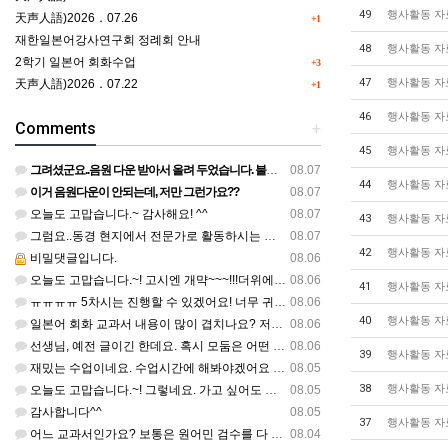
49
행사활동 자
天声人語)2026．07.26
+1
재한일본어강사연구회 정례회 안내
48
행사활동 자
2학기 일본어 회화수업
+3
47
행사활동 자
天声人語)2026．07.22
+1
46
행사활동 자
Comments
+
45
행사활동 자
그려셨군요..음원 다운 받아서 올려 두었습니다. 불편하셨네요..죄송합니다..
08.07
44
행사활동 자
이거 음원다운이 안되는데, 저만 그런가요??
08.07
오늘도 고맙습니다.~ 감사해요! ^^
08.07
43
행사활동 자
그럼요..동경 현지에서 전문가로 활동하시는 기모노 강사 이십니다.
08.07
42
행사활동 자
비밀댓글입니다.
08.06
오늘도 고맙습니다.~! 고시엔 개먁~~~!!!더위에 어떨라나요...감사합니다. ^^
08.06
41
행사활동 자
ㅠㅠㅠㅠ 5차시는 진행할 수 있겠어요! 너무 귀한 자료 정말 감사합니다!!!
08.06
40
행사활동 자
일본어 회화 교과서 내용이 많이 겹치나요? 저는 1,2학기 출판사가 달라서인지, 회화 단어와 분량이 더 많다…
08.06
선생님, 예전 글이긴 한데요. 혹시 모둠은 어떤 식으로 구성하셨을까요? 진단평가를 보시고 모둠장(도우미학생)…
08.06
39
행사활동 자
재밌는 수업이네요. 수업시간에 해봐야겠어요 감사합니다
08.05
38
행사활동 자
오늘도 고맙습니다.~! 그렇네요. 가고 싶어도 다른 사람에게 민폐는 안되는 것... 감사해요. ^^
08.05
감사합니다^^
08.05
37
행사활동 자
어느 교과서인가요? 보통은 원어민 검수를 다 할 것 같은데...
08.04