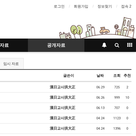
로그인
회원가입
정보찾기
접속 2
자료
공개자료
임시 자료
글쓴이
날짜
조회
추천
漢日교사洪大正
06.29
725
2
漢日교사洪大正
06.26
999
10
漢日교사洪大正
06.13
707
0
漢日교사洪大正
04.24
1123
0
漢日교사洪大正
04.24
1396
0