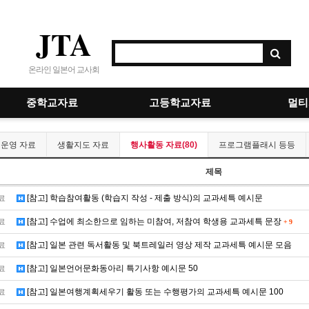
JTA
온라인 일본어 교사회
중학교자료
고등학교자료
멀티
 운영 자료
생활지도 자료
행사활동 자료(80)
프로그램플래시 등등
제목
[참고] 학습참여활동 (학습지 작성 - 제출 방식)의 교과세특 예시문
료
[참고] 수업에 최소한으로 임하는 미참여, 저참여 학생용 교과세특 문장
료
+
9
[참고] 일본 관련 독서활동 및 북트레일러 영상 제작 교과세특 예시문 모음
료
[참고] 일본언어문화동아리 특기사항 예시문 50
료
[참고] 일본여행계획세우기 활동 또는 수행평가의 교과세특 예시문 100
료