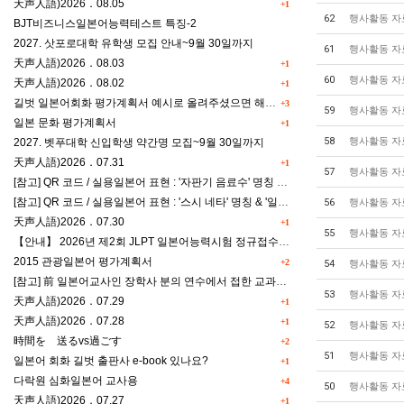
天声人語)2026．08.05
+1
62
행사활동 자
BJT비즈니스일본어능력테스트 특징-2
2027. 삿포로대학 유학생 모집 안내~9월 30일까지
61
행사활동 자
天声人語)2026．08.03
+1
60
행사활동 자
天声人語)2026．08.02
+1
길벗 일본어회화 평가계획서 예시로 올려주셨으면 해요^^
+3
59
행사활동 자
일본 문화 평가계획서
+1
58
행사활동 자
2027. 벳푸대학 신입학생 약간명 모집~9월 30일까지
天声人語)2026．07.31
+1
57
행사활동 자
[참고] QR 코드 / 실용일본어 표현 : '자판기 음료수' 명칭 & '드럭스토어 약품명' 알아맞히기
[참고] QR 코드 / 실용일본어 표현 : '스시 네타' 명칭 & '일본편의점 상품명' 학습 게임
56
행사활동 자
天声人語)2026．07.30
+1
55
행사활동 자
【안내】 2026년 제2회 JLPT 일본어능력시험 정규접수 일정
2015 관광일본어 평가계획서
+2
54
행사활동 자
[참고] 前 일본어교사인 장학사 분의 연수에서 접한 교과세특작성(매력있는 세특) Tip
53
행사활동 자
天声人語)2026．07.29
+1
天声人語)2026．07.28
+1
52
행사활동 자
時間を 送るvs過ごす
+2
51
행사활동 자
일본어 회화 길벗 출판사 e-book 있나요?
+1
다락원 심화일본어 교사용
+4
50
행사활동 자
天声人語)2026．07.27
+1