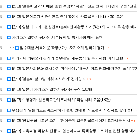
[참고] '일본어교과' + '예술-조형 특성화' 계열의 진로 연계 과제평가 구성 / 산
료
[참고] 일본어교과 + 관심진로 연계 활동別 산출물 예시 [(1) ~ (8)] 모음.
료
[참고] 일본어 교과 - 관심진로(분야) 연계활동 사례(8건) 와 교과세특 활용 예
료
자기소개 말하기 평가의 세부능력 및 특기사항 예시 표현
료
점수대별 세특예문 확장(8개) : 자기소개 말하기 평가
료
+
3
히라가나 외워쓰기 평가의 점수대별 '세부능력 및 특기사항' 예시 표현
료
+
2
[참고] 일본사회문화 조사하기 작성사례 : '내용의 참고 링크/출처까지 쓰기' 추
료
[참고] '일본어 분야별 어휘 조사하기' 평가양식
료
+
3
[참고] 일본어 자기소개 말하기 평가용 문장 (10개)
료
[참고] 수행평가 '일본외교관계조사하기' 작성 사례 모음(18건)
료
수행평가 '일본외교관계조사하기' 관련 안내물 (외교관계 사진자료 찾기 등) +
료
[참고] '한일문화비교론 쓰기'+ '관심분야 일본인물조사하기' 교과세특 예시
료
+
3
[참고] 교육과정 박람회 진행 시 일본어교과 특색활동으로 해볼 만한 활동 예시
료