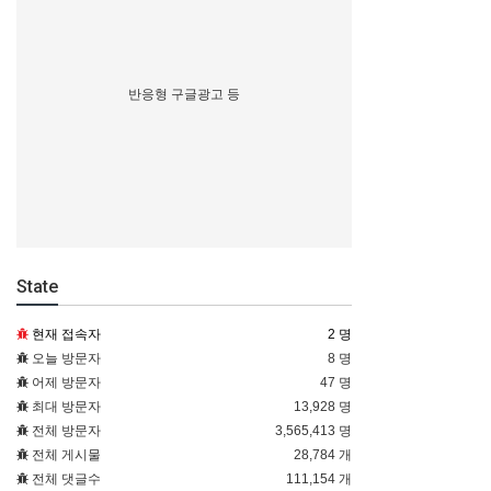
반응형 구글광고 등
State
현재 접속자
2 명
오늘 방문자
8 명
어제 방문자
47 명
최대 방문자
13,928 명
전체 방문자
3,565,413 명
전체 게시물
28,784 개
전체 댓글수
111,154 개