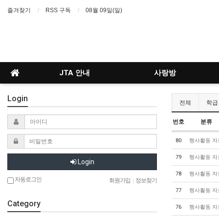
즐겨찾기
RSS 구독
08월 09일(일)
JTA 안내
사랑방
Login
전체
학급
번호
분류
80
행사활동 자
79
행사활동 자
Login
78
행사활동 자
자동로그인
회원가입
|
정보찾기
77
행사활동 자
Category
76
행사활동 자