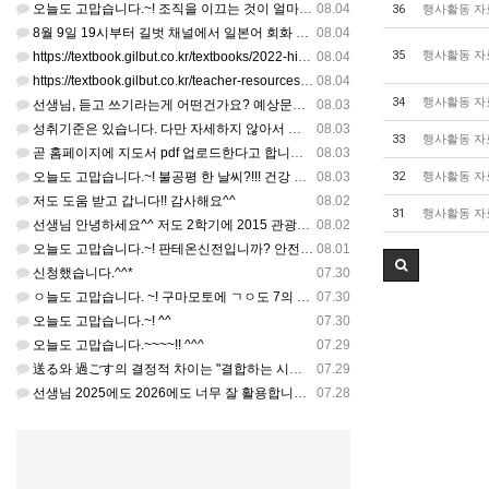
오늘도 고맙습니다.~! 조직을 이끄는 것이 얼마나 어려운 일일까요? 우선 봉사하는 마음이 필요!!! 감사해요…
08.04
36
행사활동 자
8월 9일 19시부터 길벗 채널에서 일본어 회화 관련 연수를 저작 직강으로 한다고 합니다. 많이 도움이 되실…
08.04
35
행사활동 자
https://textbook.gilbut.co.kr/textbooks/2022-high-school-jap…
08.04
https://textbook.gilbut.co.kr/teacher-resources/2022-high-sc…
08.04
34
행사활동 자
선생님, 듣고 쓰기라는게 어떤건가요? 예상문장 20~30개 중 몇개를 틀어주고 들리는대로 쓰는 건가요? 자세…
08.03
성취기준은 있습니다. 다만 자세하지 않아서 교과서 내용에 맞게 좀 더 구체적으로 재구조화를 하신 선생님이 계…
08.03
33
행사활동 자
곧 홈페이지에 지도서 pdf 업로드한다고 합니다. 이번 주나 다음 주에 e-book 기반 전자저작물도 업로드…
08.03
오늘도 고맙습니다.~! 불공평 한 날씨?!!! 건강 최고 입니다. ^^
08.03
32
행사활동 자
저도 도움 받고 갑니다!! 감사해요^^
08.02
31
행사활동 자
선생님 안녕하세요^^ 저도 2학기에 2015 관광일본어를 평가계획을 세우려고 하는데. ..아무리 찾아도 없어…
08.02
오늘도 고맙습니다.~! 판테온신전입니까? 안전 제일!! ㅎㅎ 감사해요. ^^
08.01
신청했습니다.^^*
07.30
ㅇ늘도 고맙습니다. ~! 구마모토에 ㄱㅇ도 7의 지진,,,무사, 안전을 기도 합니다. 감사해요...
07.30
오늘도 고맙습니다.~! ^^
07.30
오늘도 고맙습니다.~~~~!! ^^^
07.29
送る와 過ごす의 결정적 차이는 "결합하는 시간 단위"와 "묘사 대상"입니다. 過ごす 하루, 오후, 주말, 휴…
07.29
선생님 2025에도 2026에도 너무 잘 활용합니다.. 감사해요!!!
07.28