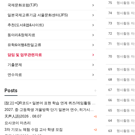
75
행사활동 자
국제문화포럼(TJF)
74
행사활동 자
일본국제교류기금 서울문화센터(JFS)
73
행사활동 자
추천(도서&앱&사이트)
72
행사활동 자
동아리&창체자료
71
행사활동 자
유학&여행&한일교류
담임 및 업무관련자료
70
행사활동 자
기출문제
69
행사활동 자
연수자료
68
행사활동 자
Posts
+
67
행사활동 자
66
행사활동 자
[참고] <QR코드> 일본어 표현 학습 연계 퀴즈/게임활동 5종
2027. 중·고등학생 겨울방학 단기 일본어 연수, 히가시카와 공립 일본어학교 프로그램 사전안내
65
행사활동 자
天声人語)2026．08.07
+1
64
행사활동 자
요사코이 마츠리
3차 기모노 체험 수업 교사 학생 모집
+2
63
행사활동 자