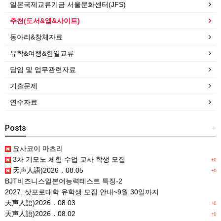
일본국제교류기금 서울문화센터(JFS)
추천(도서&앱&사이트)
동아리&창체자료
유학&여행&한일교류
담임 및 업무관련자료
기출문제
연수자료
Posts
+
요사코이 마츠리
3차 기모노 체험 수업 교사 학생 모집
+1
天声人語)2026．08.05
+1
BJT비즈니스일본어능력테스트 특징-2
2027. 삿포로대학 유학생 모집 안내~9월 30일까지
天声人語)2026．08.03
+1
天声人語)2026．08.02
+1