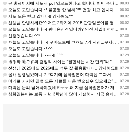
곧 홈페이지에 지도서 pdf 업로드한다고 합니다. 이번 주나 다음 주에 e-book 기반 전자저작물도 업로드…
08.03
오늘도 고맙습니다.~! 불공평 한 날씨?!!! 건강 최고 입니다. ^^
08.03
저도 도움 받고 갑니다!! 감사해요^^
08.02
선생님 안녕하세요^^ 저도 2학기에 2015 관광일본어를 평가계획을 세우려고 하는데. ..아무리 찾아도 없어…
08.02
오늘도 고맙습니다.~! 판테온신전입니까? 안전 제일!! ㅎㅎ 감사해요. ^^
08.01
신청했습니다.^^*
07.30
ㅇ늘도 고맙습니다. ~! 구마모토에 ㄱㅇ도 7의 지진,,,무사, 안전을 기도 합니다. 감사해요...
07.30
오늘도 고맙습니다.~! ^^
07.30
오늘도 고맙습니다.~~~~!! ^^^
07.29
送る와 過ごす의 결정적 차이는 "결합하는 시간 단위"와 "묘사 대상"입니다. 過ごす 하루, 오후, 주말, 휴…
07.29
선생님 2025에도 2026에도 너무 잘 활용합니다.. 감사해요!!!
07.28
올해 발령받았더니 2-2학기에 심화일본어 다락원 교과서 채택되어 있네요. 저도 당장 다음달부터 수업을 해야하…
07.28
여기로 가시면 길벗 모든 자료를 다운 받으실수 있으세요^^ https://coffee-plume-710.no…
07.28
다락원 문의 넣어봐야겠네요ㅜㅜ 왜 지금 심화일본어가 개설된지는 저도 참 의문입니다... 작년에 계셨던 선생님…
07.28
심화일본어는 보통 내년 3학년에 많이 개설해서 지금 홈페이지에 없는가보네요~ 일본어랑 생활 일본어는 다 있는…
07.28