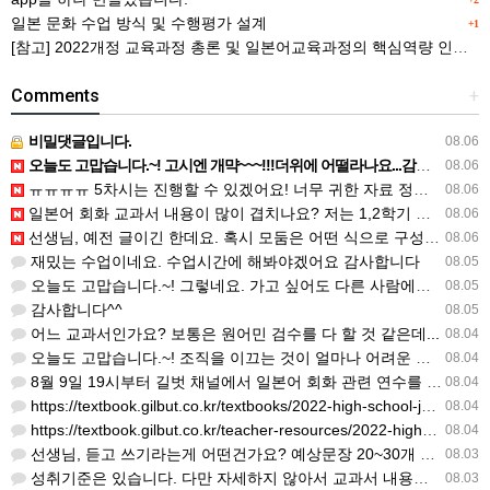
일본 문화 수업 방식 및 수행평가 설계
+1
[참고] 2022개정 교육과정 총론 및 일본어교육과정의 핵심역량 인포그래픽 이미지 자료 사례(AI활용)
Comments
+
비밀댓글입니다.
08.06
오늘도 고맙습니다.~! 고시엔 개먁~~~!!!더위에 어떨라나요...감사합니다. ^^
08.06
ㅠㅠㅠㅠ 5차시는 진행할 수 있겠어요! 너무 귀한 자료 정말 감사합니다!!!
08.06
일본어 회화 교과서 내용이 많이 겹치나요? 저는 1,2학기 출판사가 달라서인지, 회화 단어와 분량이 더 많다…
08.06
선생님, 예전 글이긴 한데요. 혹시 모둠은 어떤 식으로 구성하셨을까요? 진단평가를 보시고 모둠장(도우미학생)…
08.06
재밌는 수업이네요. 수업시간에 해봐야겠어요 감사합니다
08.05
오늘도 고맙습니다.~! 그렇네요. 가고 싶어도 다른 사람에게 민폐는 안되는 것... 감사해요. ^^
08.05
감사합니다^^
08.05
어느 교과서인가요? 보통은 원어민 검수를 다 할 것 같은데...
08.04
오늘도 고맙습니다.~! 조직을 이끄는 것이 얼마나 어려운 일일까요? 우선 봉사하는 마음이 필요!!! 감사해요…
08.04
8월 9일 19시부터 길벗 채널에서 일본어 회화 관련 연수를 저작 직강으로 한다고 합니다. 많이 도움이 되실…
08.04
https://textbook.gilbut.co.kr/textbooks/2022-high-school-jap…
08.04
https://textbook.gilbut.co.kr/teacher-resources/2022-high-sc…
08.04
선생님, 듣고 쓰기라는게 어떤건가요? 예상문장 20~30개 중 몇개를 틀어주고 들리는대로 쓰는 건가요? 자세…
08.03
성취기준은 있습니다. 다만 자세하지 않아서 교과서 내용에 맞게 좀 더 구체적으로 재구조화를 하신 선생님이 계…
08.03