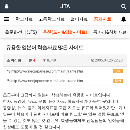
JTA
랑방
중학교자료
고등학교자료
멀티자료
공개자료
서울문화센터(JFS)
추천(도서&앱&사이트)
동아리&창체자료
유용한 일본어 학습자료 많은 사이트
박신화
4
8,749
2005.04.26 22:28
http://www.neojapanese.com/main_frame.htm
2,968
http://www.neojapanese.com/main_frame.htm
3,003
초급부터 고급까지 일본어 학습하는데 유용한 사이트입니다.
한자, 동영상, 뉴스, 문법, 듣기자료, 학습자료가 가득한 곳입니다.
동영상, 뉴스, 듣기 회화자료등 고급 자료는 유료화 되어있지만.. 기초
일본어 학습이나 관련 사이트에 바로 링크할 수 있는 것등 무료료 얻
을 수 있는 것도 많은 것 같네요. 학생들에게도 선생님들의 일어능력
향상에도 도움이 될 것 같습니다.