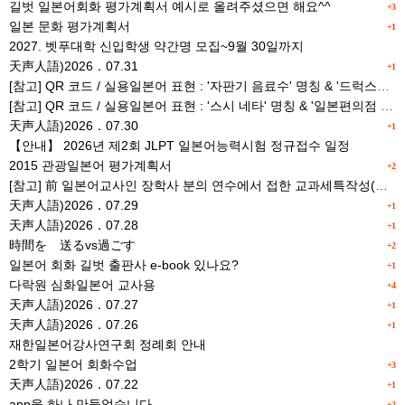
길벗 일본어회화 평가계획서 예시로 올려주셨으면 해요^^
+3
일본 문화 평가계획서
+1
2027. 벳푸대학 신입학생 약간명 모집~9월 30일까지
天声人語)2026．07.31
+1
[참고] QR 코드 / 실용일본어 표현 : '자판기 음료수' 명칭 & '드럭스토어 약품명' 알아맞히기
[참고] QR 코드 / 실용일본어 표현 : '스시 네타' 명칭 & '일본편의점 상품명' 학습 게임
天声人語)2026．07.30
+1
【안내】 2026년 제2회 JLPT 일본어능력시험 정규접수 일정
2015 관광일본어 평가계획서
+2
[참고] 前 일본어교사인 장학사 분의 연수에서 접한 교과세특작성(매력있는 세특) Tip
天声人語)2026．07.29
+1
天声人語)2026．07.28
+1
時間を 送るvs過ごす
+2
일본어 회화 길벗 출판사 e-book 있나요?
+1
다락원 심화일본어 교사용
+4
天声人語)2026．07.27
+1
天声人語)2026．07.26
+1
재한일본어강사연구회 정례회 안내
2학기 일본어 회화수업
+3
天声人語)2026．07.22
+1
app을 하나 만들었습니다.
+2