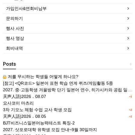
가입인사&연회비납부
문의하기
행사 사진
행사 영상
회비내역
Posts
+
저를 무시하는 학생들 어떻게 하나요?
[참고] <QR코드> 일본어 표현 학습 연계 퀴즈/게임활동 5종
2027. 중·고등학생 겨울방학 단기 일본어 연수, 히가시카와 공립 일본어학교 프로그램 사전안내
天声人語)2026．08.07
+1
요사코이 마츠리
3차 기모노 체험 수업 교사 학생 모집
+2
天声人語)2026．08.05
+1
BJT비즈니스일본어능력테스트 특징-2
2027. 삿포로대학 유학생 모집 안내~9월 30일까지