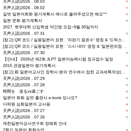
天声人語)2026．08.03
+1
天声人語)2026．08.02
+1
길벗 일본어회화 평가계획서 예시로 올려주셨으면 해요^^
+3
일본 문화 평가계획서
+1
2027. 벳푸대학 신입학생 약간명 모집~9월 30일까지
天声人語)2026．07.31
+1
[참고] QR 코드 / 실용일본어 표현 : '자판기 음료수' 명칭 & '드럭스토어 약품명' 알아맞히기
[참고] QR 코드 / 실용일본어 표현 : '스시 네타' 명칭 & '일본편의점 상품명' 학습 게임
天声人語)2026．07.30
+1
【안내】 2026년 제2회 JLPT 일본어능력시험 정규접수 일정
2015 관광일본어 평가계획서
+2
[참고] 前 일본어교사인 장학사 분의 연수에서 접한 교과세특작성(매력있는 세특) Tip
天声人語)2026．07.29
+1
天声人語)2026．07.28
+1
時間を 送るvs過ごす
+2
일본어 회화 길벗 출판사 e-book 있나요?
+1
다락원 심화일본어 교사용
+4
天声人語)2026．07.27
+1
天声人語)2026．07.26
+1
재한일본어강사연구회 정례회 안내
2학기 일본어 회화수업
+3