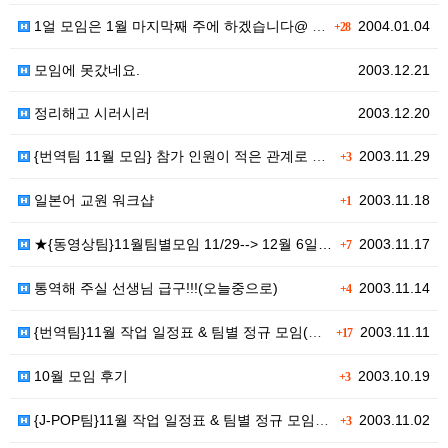
1얼 모임은 1월 마지막째 주에 하겠습니다@ 날짜는..…
2004.01.04
+28
모임에 못갔네요.
2003.12.21
정리해고 시러시러
2003.12.20
{번역팀 11월 모임} 참가 인원이 적은 관계로 연기되…
2003.11.29
+3
일본어 교원 워크샵
2003.11.18
+1
★{동영상팀}11월팀별모임 11/29--> 12월 6일…
2003.11.17
+7
통역해 주실 선생님 급구!!!(오늘중으로)
2003.11.14
+4
{번역팀}11월 작업 일정표 & 팀별 정규 모임(11/…
2003.11.11
+17
10월 모임 후기
2003.10.19
+3
{J-POP팀}11월 작업 일정표 & 팀별 정규 모임(…
2003.11.02
+3