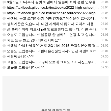
8월 9일 19시부터 길벗 채널에서 일본어 회화 관련 연수를 저작 직강으로 한다고 합니다. 많이 도움이 되실…
08.04
https://textbook.gilbut.co.kr/textbooks/2022-high-school-jap…
08.04
https://textbook.gilbut.co.kr/teacher-resources/2022-high-sc…
08.04
선생님, 듣고 쓰기라는게 어떤건가요? 예상문장 20~30개 중 몇개를 틀어주고 들리는대로 쓰는 건가요? 자세…
08.03
성취기준은 있습니다. 다만 자세하지 않아서 교과서 내용에 맞게 좀 더 구체적으로 재구조화를 하신 선생님이 계…
08.03
곧 홈페이지에 지도서 pdf 업로드한다고 합니다. 이번 주나 다음 주에 e-book 기반 전자저작물도 업로드…
08.03
오늘도 고맙습니다.~! 불공평 한 날씨?!!! 건강 최고 입니다. ^^
08.03
저도 도움 받고 갑니다!! 감사해요^^
08.02
선생님 안녕하세요^^ 저도 2학기에 2015 관광일본어를 평가계획을 세우려고 하는데. ..아무리 찾아도 없어…
08.02
오늘도 고맙습니다.~! 판테온신전입니까? 안전 제일!! ㅎㅎ 감사해요. ^^
08.01
신청했습니다.^^*
07.30
ㅇ늘도 고맙습니다. ~! 구마모토에 ㄱㅇ도 7의 지진,,,무사, 안전을 기도 합니다. 감사해요...
07.30
오늘도 고맙습니다.~! ^^
07.30
반응형 구글광고 등