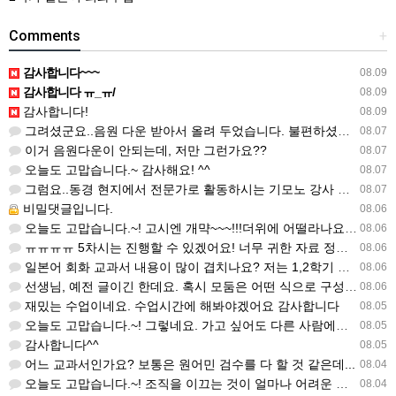
Comments
+
감사합니다~~~
08.09
감사합니다 ㅠ_ㅠ/
08.09
감사합니다!
08.09
그려셨군요..음원 다운 받아서 올려 두었습니다. 불편하셨네요..죄송합니다..
08.07
이거 음원다운이 안되는데, 저만 그런가요??
08.07
오늘도 고맙습니다.~ 감사해요! ^^
08.07
그럼요..동경 현지에서 전문가로 활동하시는 기모노 강사 이십니다.
08.07
비밀댓글입니다.
08.06
오늘도 고맙습니다.~! 고시엔 개먁~~~!!!더위에 어떨라나요...감사합니다. ^^
08.06
ㅠㅠㅠㅠ 5차시는 진행할 수 있겠어요! 너무 귀한 자료 정말 감사합니다!!!
08.06
일본어 회화 교과서 내용이 많이 겹치나요? 저는 1,2학기 출판사가 달라서인지, 회화 단어와 분량이 더 많다…
08.06
선생님, 예전 글이긴 한데요. 혹시 모둠은 어떤 식으로 구성하셨을까요? 진단평가를 보시고 모둠장(도우미학생)…
08.06
재밌는 수업이네요. 수업시간에 해봐야겠어요 감사합니다
08.05
오늘도 고맙습니다.~! 그렇네요. 가고 싶어도 다른 사람에게 민폐는 안되는 것... 감사해요. ^^
08.05
감사합니다^^
08.05
어느 교과서인가요? 보통은 원어민 검수를 다 할 것 같은데...
08.04
오늘도 고맙습니다.~! 조직을 이끄는 것이 얼마나 어려운 일일까요? 우선 봉사하는 마음이 필요!!! 감사해요…
08.04