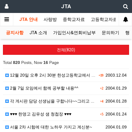
JTA
JTA 안내
사랑방
중학교자료
고등학교자료
멀티
공지사항
JTA 소개
가입인사&연회비납부
문의하기
행
전체(820)
Total
820
Posts, Now
16
Page
12월 20일 오후 2시 30분 한성고등학교에서 연말 …
2003.12.04
+19
2월 7일 모임에서 함께 공부할 내용^^
2004.01.29
+2
각 게시판 담당 선생님을 구합니다~~그리고 ...
2004.01.28
+4
♥♥♥ 한영고 김유성 샘 청첩장 ♥♥♥
2004.01.24
+5
서울 2차 시험에 대한 노하우 가지고 계신분~
2004.01.09